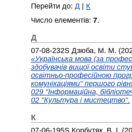
Перейти до:
Д
|
К
Число елементів:
7
.
Д
07-08-232S
Дзюба, М. М.
(20
«Українська мова (за профе
здобувачів вищої освіти сту
освітньо-професійною прог
комунікаціями" першого рівн
029 "Інформаційна, бібліоте
02 "Культура і мистецтво".
К
07-06-195S
Корбутяк, В. І.
(2