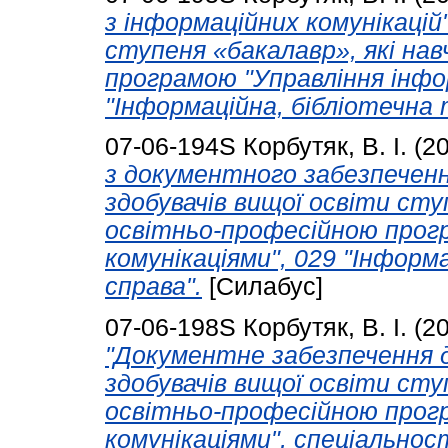
з інформаційних комунікацій"
ступеня «бакалавр», які на
програмою "Управління інфо
"Інформаційна, бібліотечна 
07-06-194S
Корбутяк, В. І.
(2
з документного забезпечення
здобувачів вищої освіти сту
освітньо-професійною прог
комунікаціями", 029 "Інформ
справа".
[Силабус]
07-06-198S
Корбутяк, В. І.
(2
"Документне забезпечення ді
здобувачів вищої освіти сту
освітньо-професійною прог
комунікаціями", спеціальнос