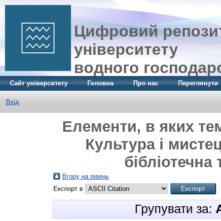
Цифровий репозит
університету
водного господар
Сайт університету
Головна
Про нас
Переглянути
Вхід
Елементи, в яких те
Культура і мисте
бібліотечна 
Вгору на рівень
Експорт в
Групувати за: