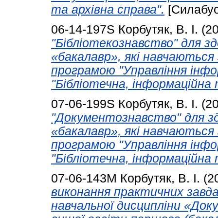
та архівна справа".
[Силабус
06-14-197S
Корбутяк, В. І.
(2
"Бібліотекознавство" для зд
«бакалавр», які навчаються
програмою "Управління інфо
"Бібліотечна, інформаційна 
07-06-199S
Корбутяк, В. І.
(2
"Документознавство" для зд
«бакалавр», які навчаються
програмою "Управління інфо
"Бібліотечна, інформаційна 
07-06-143М
Корбутяк, В. І.
(2
виконання практичних завда
навчальної дисципліни «Док