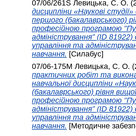
07/06/261S
Левицька, С. О.
(
дисципліни «Наукові студії»
першого (бакалаврського) рі
професійною програмою "Пу
адміністрування" (ID 81922)
управління та адмініструва
навчання.
[Силабус]
07/06-175М
Левицька, С. О.
(
практичних робіт та викон
навчальної дисципліни «Науко
(бакалаврського) рівня вищо
професійною програмою "Пу
адміністрування" (ID 81922)
управління та адмініструва
навчання.
[Методичне забезп