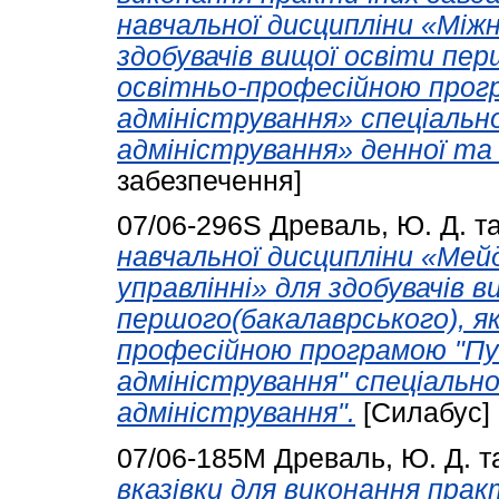
навчальної дисципліни «Міжн
здобувачів вищої освіти пер
освітньо-професійною прог
адміністрування» спеціальн
адміністрування» денної та
забезпечення]
07/06-296S
Древаль, Ю. Д.
т
навчальної дисципліни «Мей
управлінні» для здобувачів в
першого(бакалаврського), як
професійною програмою "Пу
адміністрування" спеціально
адміністрування".
[Силабус]
07/06-185М
Древаль, Ю. Д.
т
вказівки для виконання пра