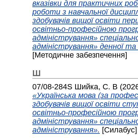
вказівки для практичних ро
роботи з навчальної дисцип
здобувачів вищої освіти пер
освітньо-професійною прог
адміністрування» спеціальн
адміністрування» денної та
[Методичне забезпечення]
Ш
07/08-284S
Шийка, С. В
(202
«Українська мова (за профе
здобувачів вищої освіти сту
освітньо-професійною прог
адміністрування» спеціальн
адміністрування».
[Силабус]