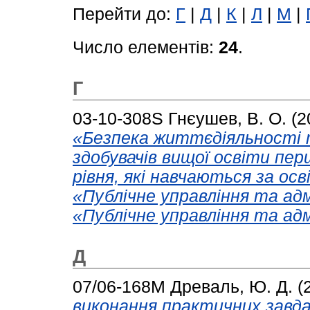
Перейти до:
Г
|
Д
|
К
|
Л
|
М
|
Число елементів:
24
.
Г
03-10-308S
Гнєушев, В. О.
(2
«Безпека життєдіяльності 
здобувачів вищої освіти пер
рівня, які навчаються за о
«Публічне управління та ад
«Публічне управління та ад
Д
07/06-168М
Древаль, Ю. Д.
(
виконання практичних завда