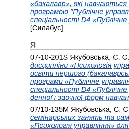
«бакалавр», які навчаються
програмою "Публічне управл
спеціальності D4 «Публічне
[Силабус]
Я
07-10-201S
Якубовська, С. С
дисципліни «Психологія упра
освіти першого (бакалаврськ
програми «Публічне управлі
спеціальності D4 «Публічне
денної і заочної форм навчан
07/10-135М
Якубовська, С. С
семінарських занять та сам
«Психологія управління» для