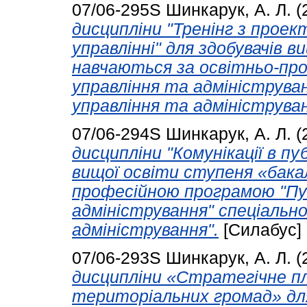
07/06-295S
Шинкарук, А. Л.
(
дисципліни "Тренінг з проек
управлінні" для здобувачів в
навчаються за освітньо-пр
управління та адмініструван
управління та адмініструван
07/06-294S
Шинкарук, А. Л.
(
дисципліни "Комунікації в пу
вищої освіти ступеня «бакал
професійною програмою "Пу
адміністрування" спеціально
адміністрування".
[Силабус]
07/06-293S
Шинкарук, А. Л.
(
дисципліни «Стратегічне п
територіальних громад» для