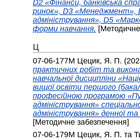
D2 «Фінанси, банківська сп
ринок», D3 «Менеджмент», 
адміністрування», D5 «Марк
форми навчання.
[Методичне
Ц
07-06-177М
Цецик, Я. П.
(202
практичних робіт та викон
навчальної дисципліни «Наці
вищої освіти першого (бакал
професійною програмою «Пу
адміністрування» спеціальн
адміністрування» денної та
[Методичне забезпечення]
07-06-179М
Цецик, Я. П.
та
Т