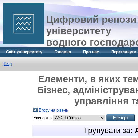
Цифровий репозит
університету
водного господар
Сайт університету
Головна
Про нас
Переглянути
Вхід
Елементи, в яких те
Бізнес, адмініструва
управління т
Вгору на рівень
Експорт в
Групувати за: