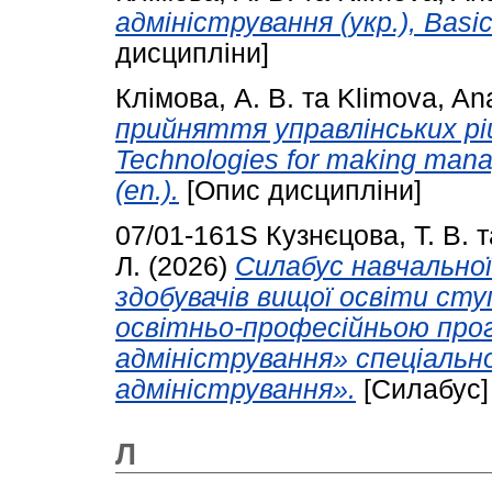
адміністрування (укр.), Basics
дисципліни]
Клімова, А. В.
та
Klimova, Ana
прийняття управлінських ріш
Technologies for making manag
(en.).
[Опис дисципліни]
07/01-161S
Кузнєцова, Т. В.
т
Л.
(2026)
Силабус навчально
здобувачів вищої освіти сту
освітньо-професійньою про
адміністрування» спеціальн
адміністрування».
[Силабус]
Л