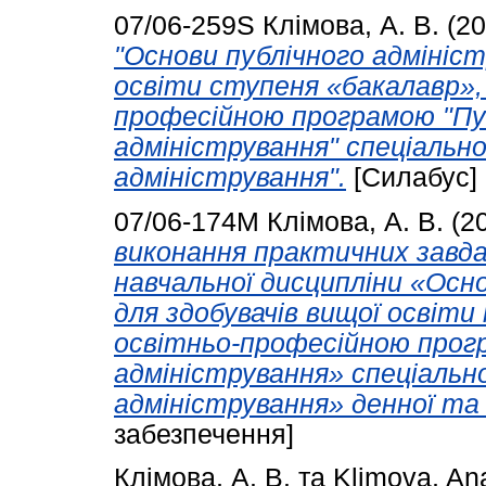
07/06-259S
Клімова, А. В.
(20
"Основи публічного адмініст
освіти ступеня «бакалавр»,
професійною програмою "Пу
адміністрування" спеціально
адміністрування".
[Силабус]
07/06-174М
Клімова, А. В.
(2
виконання практичних завда
навчальної дисципліни «Осн
для здобувачів вищої освіти
освітньо-професійною прог
адміністрування» спеціальн
адміністрування» денної та
забезпечення]
Клімова, А. В.
та
Klimova, Ana