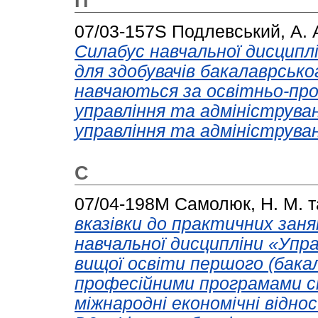
П
07/03-157S
Подлевський, А. 
Силабус навчальної дисципл
для здобувачів бакалаврськог
навчаються за освітньо-пр
управління та адмініструва
управління та адмініструва
С
07/04-198М
Самолюк, Н. М.
т
вказівки до практичних зан
навчальної дисципліни «Упра
вищої освіти першого (бакал
професійними програмами с
міжнародні економічні відно