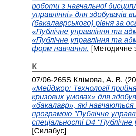
роботи з навчальної дисцип
управлінні» для здобувачів 
(бакалаврського) рівня за 
«Публічне управління та ад
«Публічне управління та адм
форм навчання.
[Методичне 
К
07/06-265S
Клімова, А. В.
(20
«Мейджор: Технології прийн
кризових умовах» для здобув
«бакалавр», які навчаються
програмою "Публічне управл
спеціальності D4 "Публічне 
[Силабус]