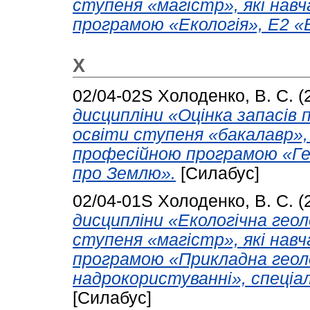
ступеня «магістр», які нав
програмою «Екологія», Е2 «Е
Х
02/04-02S
Холоденко, В. С.
(
дисципліни «Оцінка запасів 
освіти ступеня «бакалавр»,
професійною програмою «Гео
про Землю».
[Силабус]
02/04-01S
Холоденко, В. С.
(
дисципліни «Екологічна геол
ступеня «магістр», які нав
програмою «Прикладна геоло
надрокористуванні», спеціа
[Силабус]