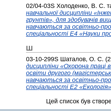
02/04-03S
Холоденко, В. С.
т
навчальної дисципліни «Інже
грунтів», для здобувачів ви
навчаються за освітньо-пр
спеціальності Е4 «Науки пр
Ш
03-10-299S
Шаталов, О. С.
(2
дисципліни «Охорона праці в 
освіти другого (магістерсько
навчаються за освітньо-пр
спеціальності Е2 «Екологія»
Цей список був створ