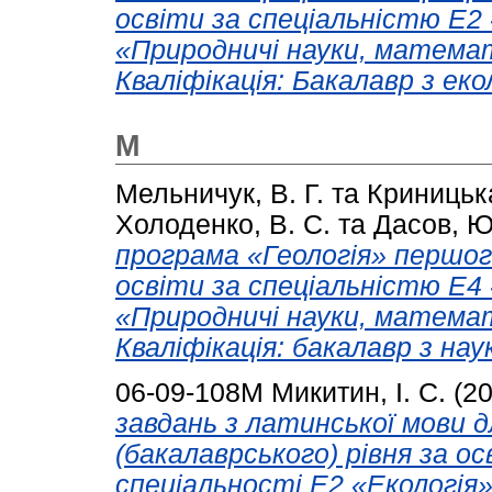
освiти за спецiальнiстю E2 
«Природничі науки, матем
Квалiфiкацiя: Бакалавр з екол
М
Мельничук, В. Г.
та
Криницька
Холоденко, В. С.
та
Дасов, Ю.
програма «Геологія» першого
освiти за спецiальнiстю E4
«Природничі науки, матем
Квалiфiкацiя: бакалавр з нау
06-09-108М
Микитин, І. С.
(2
завдань з латинської мови д
(бакалаврського) рівня за 
спеціальності Е2 «Екологія»