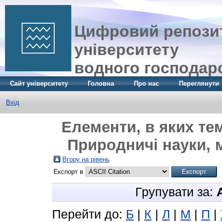
Цифровий репозит
університету
водного господар
Сайт університету
Головна
Про нас
Переглянути
Вхід
Елементи, в яких те
Природничі науки, 
Вгору на рівень
Експорт в
Групувати за:
Перейти до:
Б
|
К
|
Л
|
М
|
П
|