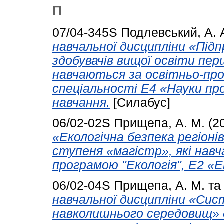
П
07/04-345S
Подлевський, А. 
навчальної дисципліни «Підп
здобувачів вищої освіти пер
навчаються за освітньо-пр
спеціальності Е4 «Науки пр
навчання.
[Силабус]
06/02-02S
Прищепа, А. М.
(2
«Екологічна безпека регіонів
ступеня «магістр», які нав
програмою "Екологія", Е2 «Е
06/02-04S
Прищепа, А. М.
т
навчальної дисципліни «Сис
навколишнього середовищ» д