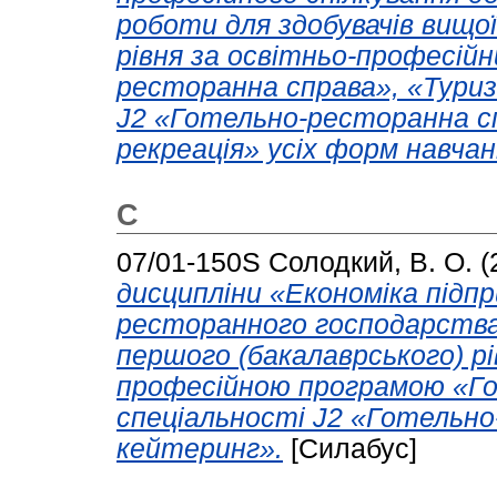
роботи для здобувачів вищо
рівня за освітньо-професій
ресторанна справа», «Туриз
J2 «Готельно-ресторанна с
рекреація» усіх форм навчан
С
07/01-150S
Солодкий, В. О.
(
дисципліни «Економіка під
ресторанного господарства»
першого (бакалаврського) рі
професійною програмою «Г
спеціальності J2 «Готельн
кейтеринг».
[Силабус]