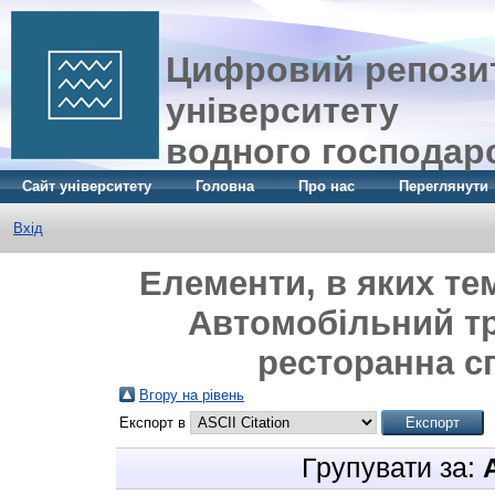
Цифровий репозит
університету
водного господар
Сайт університету
Головна
Про нас
Переглянути
Вхід
Елементи, в яких те
Автомобільний тр
ресторанна с
Вгору на рівень
Експорт в
Групувати за: