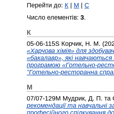
Перейти до:
К
|
М
|
С
Число елементів:
3
.
К
05-06-115S
Корчик, Н. М.
(20
«Харчова хімія» для здобува
«бакалавр», які навчаються
програмою «Готельно-ресто
"Готельно-ресторанна спра
М
07/07-129М
Мудрик, Д. П.
та
рекомендації та навчальні 
професійного спілкування д