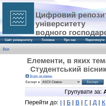
Цифровий репозит
університету
водного господар
Сайт університету
Головна
Про нас
Переглянути
Вхід
Елементи, в яких тем
Студентський вісник
Вгору на рівень
Експорт в
Групувати за:
Перейти до:
І
|
Б
|
В
|
Г
|
Д
|
К