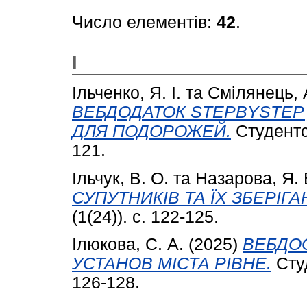
Число елементів:
42
.
І
Ільченко, Я. І.
та
Смілянець, 
ВЕБДОДАТОК STEPBYSTEP 
ДЛЯ ПОДОРОЖЕЙ.
Студентсь
121.
Ільчук, В. О.
та
Назарова, Я. 
СУПУТНИКІВ ТА ЇХ ЗБЕРІГА
(1(24)). с. 122-125.
Ілюкова, С. А.
(2025)
ВЕБДО
УСТАНОВ МІСТА РІВНЕ.
Студ
126-128.