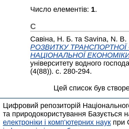
Число елементів:
1
.
С
Савіна, Н. Б.
та
Savina, N. B.
РОЗВИТКУ ТРАНСПОРТНОЇ
НАЦІОНАЛЬНОЇ ЕКОНОМІКИ
університету водного господ
(4(88)). с. 280-294.
Цей список був створ
Цифровий репозиторій Національного
та природокористування Базується н
електроніки і комп'ютерних наук
при 