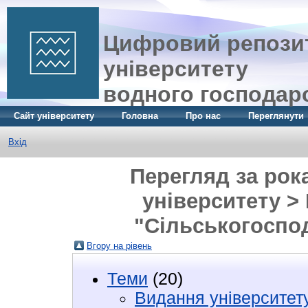
Цифровий репозит
університету
водного господар
Сайт університету
Головна
Про нас
Переглянути
Вхід
Перегляд за рок
університету >
"Сільськогоспод
Вгору на рівень
Теми
(20)
Видання університет