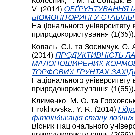
Колесник, Т. М.
та
Сондак, В.
V.
(2014)
ОБҐРУНТУВАННЯ М
БІОМОНІТОРИНГУ СТАБІЛЬ
Національного університету 
природокористування (1(65)).
Коваль, С.І.
та
Зосимчук, О. 
(2014)
ПРОДУКТИВНІСТЬ ЛА
МАЛОПОШИРЕНИХ КОРМОВ
ТОРФОВИХ ҐРУНТАХ ЗАХІД
Національного університету 
природокористування (1(65)).
Клименко, М. О.
та
Гроховськ
Hrokhovska, Y. R.
(2014)
Гідр
фітоіндикація стану водних
Вісник Національного універ
природокористування (2(66)).