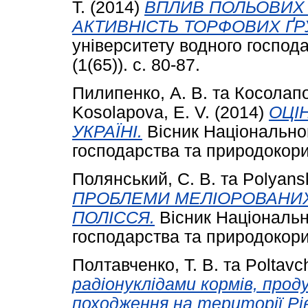
T.
(2014)
ВПЛИВ ПОЛЬОВИХ 
АКТИВНІСТЬ ТОРФОВИХ ҐР
університету водного господ
(1(65)). с. 80-87.
Пилипенко, А. В.
та
Косолапо
Kosolapova, E. V.
(2014)
ОЦІ
УКРАЇНІ.
Вісник Національног
господарства та природокорис
Полянський, С. В.
та
Polyansk
ПРОБЛЕМИ МЕЛІОРОВАНИХ
ПОЛІССЯ.
Вісник Національн
господарства та природокорис
Полтавченко, Т. В.
та
Poltavch
радіонуклідами кормів, про
походження на території Рів