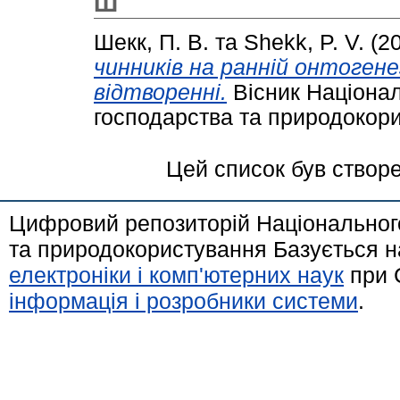
Ш
Шекк, П. В.
та
Shekk, P. V.
(2
чинників на ранній онтоген
відтворенні.
Вісник Націонал
господарства та природокорис
Цей список був створ
Цифровий репозиторій Національного
та природокористування Базується н
електроніки і комп'ютерних наук
при 
інформація і розробники системи
.