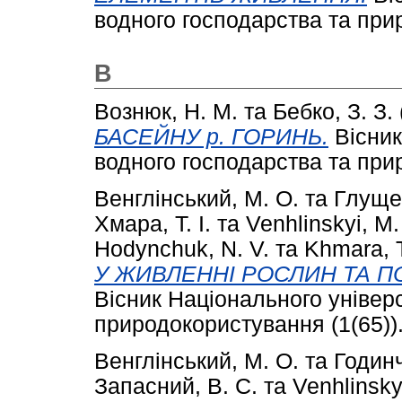
водного господарства та прир
В
Вознюк, Н. М.
та
Бебко, З. З.
БАСЕЙНУ р. ГОРИНЬ.
Вісник
водного господарства та прир
Венглінський, М. О.
та
Глущен
Хмара, Т. І.
та
Venhlinskyi, M.
Hodynchuk, N. V.
та
Khmara, T
У ЖИВЛЕННІ РОСЛИН ТА П
Вісник Національного універ
природокористування (1(65)).
Венглінський, М. О.
та
Годинч
Запасний, В. С.
та
Venhlinsky