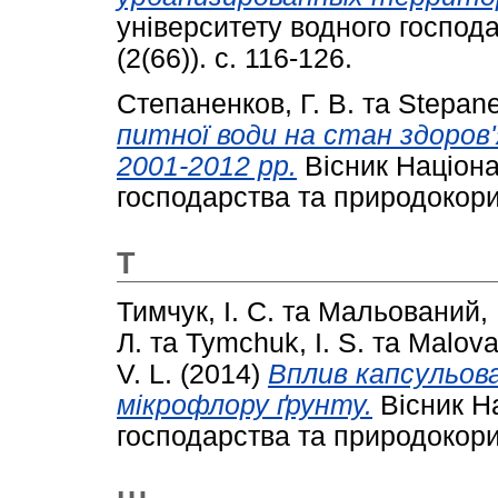
університету водного господ
(2(66)). с. 116-126.
Степаненков, Г. В.
та
Stepane
питної води на стан здоров
2001-2012 рр.
Вісник Націона
господарства та природокорис
Т
Тимчук, І. С.
та
Мальований, 
Л.
та
Tymchuk, I. S.
та
Malova
V. L.
(2014)
Вплив капсульов
мікрофлору ґрунту.
Вісник Н
господарства та природокорис