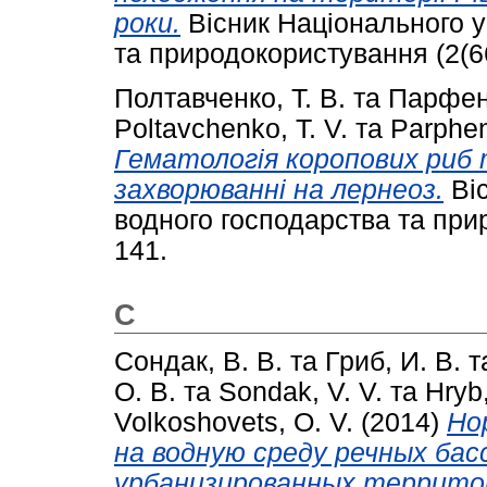
роки.
Вісник Національного у
та природокористування (2(66
Полтавченко, Т. В.
та
Парфеню
Poltavchenko, T. V.
та
Parphen
Гематологія коропових риб
захворюванні на лернеоз.
Віс
водного господарства та прир
141.
С
Сондак, В. В.
та
Гриб, И. В.
т
О. В.
та
Sondak, V. V.
та
Hryb,
Volkoshovets, O. V.
(2014)
Но
на водную среду речных бас
урбанизированных террито