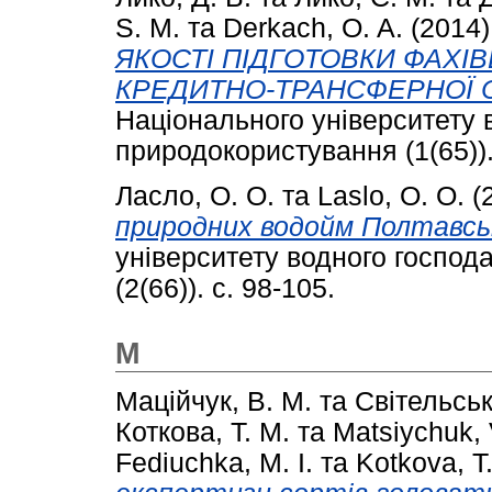
S. M.
та
Derkach, O. A.
(2014
ЯКОСТІ ПІДГОТОВКИ ФАХІВ
КРЕДИТНО-ТРАНСФЕРНОЇ 
Національного університету 
природокористування (1(65)).
Ласло, О. О.
та
Laslo, O. О.
(
природних водойм Полтавськ
університету водного господ
(2(66)). с. 98-105.
М
Маційчук, В. М.
та
Світельськ
Коткова, Т. М.
та
Matsiychuk, 
Fedіuchka, M. I.
та
Kotkova, T.