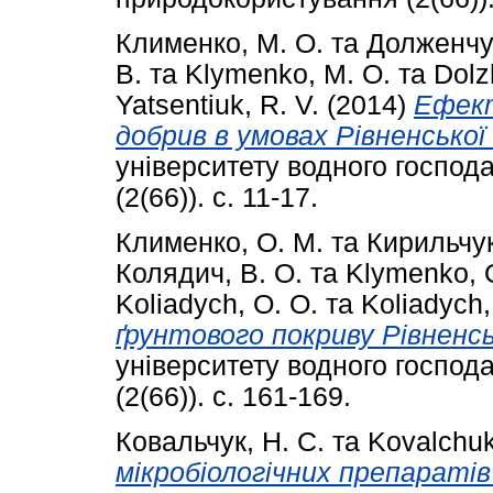
Клименко, М. О.
та
Долженчук
В.
та
Klymenko, M. O.
та
Dolz
Yatsentiuk, R. V.
(2014)
Ефект
добрив в умовах Рівненської
університету водного господ
(2(66)). с. 11-17.
Клименко, О. М.
та
Кирильчук
Колядич, В. О.
та
Klymenko, 
Kolіadуch, O. O.
та
Kolіadуch,
ґрунтового покриву Рівненсь
університету водного господ
(2(66)). с. 161-169.
Ковальчук, Н. С.
та
Kovalchuk
мікробіологічних препараті