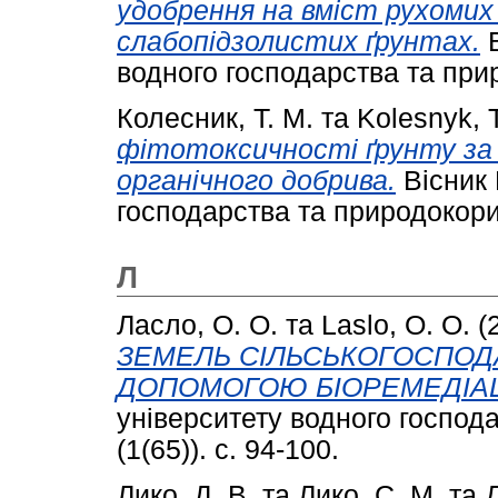
удобрення на вміст рухомих
слабопідзолистих ґрунтах.
В
водного господарства та прир
Колесник, Т. М.
та
Kolesnуk, T
фітотоксичності ґрунту з
органічного добрива.
Вісник 
господарства та природокорис
Л
Ласло, О. О.
та
Laslo, O. О.
(
ЗЕМЕЛЬ СІЛЬСЬКОГОСПОД
ДОПОМОГОЮ БІОРЕМЕДІАЦІ
університету водного господ
(1(65)). с. 94-100.
Лико, Д. В.
та
Лико, С. М.
та
Д