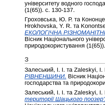
університету водного господ
(1(65)). с. 130-137.
Гроховська, Ю. Р.
та
Кононцев
Hrokhovska, Y. R.
та
Konontse
ЕКОЛОГІЧНА РІЗНОМАНІТНІ
Вісник Національного універ
природокористування (1(65)). 
З
Залеський, І. І.
та
Zaleskуі, I. 
РІВНЕНЩИНИ.
Вісник Націон
господарства та природокорис
Залеський, І. І.
та
Zaleskyi, I. 
території Шацького поозер'