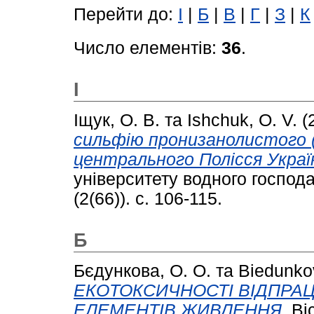
Перейти до:
І
|
Б
|
В
|
Г
|
З
|
К
Число елементів:
36
.
І
Іщук, О. В.
та
Ishchuk, O. V.
(
сильфію пронизанолистого (S
центрального Полісся Украї
університету водного господ
(2(66)). с. 106-115.
Б
Бєдункова, О. О.
та
Biedunkov
ЕКОТОКСИЧНОСТІ ВІДПРА
ЕЛЕМЕНТІВ ЖИВЛЕННЯ.
Віс