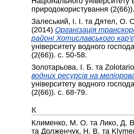
Національного університету 
природокористування (2(66)).
Залеський, І. І.
та
Дятел, О. О
(2014)
Організація транскор
районі Хотиславського кар'є
університету водного господ
(2(66)). с. 50-58.
Золотарьова, І. Б.
та
Zolotario
водних ресурсів на меліоров
університету водного господ
(2(66)). с. 68-79.
К
Клименко, М. О.
та
Лико, Д. В
та
Долженчук, Н. В.
та
Klymen