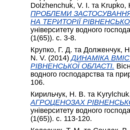
Dolzhenchuk, V. I.
та
Krupko, 
ПРОБЛЕМИ ЗАСТОСУВАННЯ
НА ТЕРИТОРІЇ РІВНЕНСЬКОЇ
університету водного господ
(1(65)). с. 3-8.
Крупко, Г. Д.
та
Долженчук, Н
N. V.
(2014)
ДИНАМІКА ВМІС
РІВНЕНСЬКОЇ ОБЛАСТІ.
Вісн
водного господарства та прир
106.
Кирильчук, Н. В.
та
Kyrylchuk,
АГРОЦЕНОЗАХ РІВНЕНСЬКО
університету водного господ
(1(65)). с. 113-120.