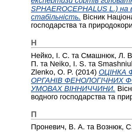
експертизи сортів головат
SPHAEROCEPHALUS L.) на від
стабільність.
Вісник Націон
господарства та природокорис
Н
Нейко, І. С.
та
Смашнюк, Л. В
П.
та
Neiko, I. S.
та
Smashnіuk
Zlenko, O. P.
(2014)
ОЦІНКА
ОРГАНІВ ФЕНОЛОГІЧНИХ 
УМОВАХ ВІННИЧЧИНИ.
Вісн
водного господарства та прир
П
Проневич, В. А.
та
Вознюк, С.