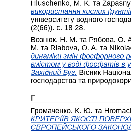
Hluschenko, M. K.
та
Zapasnyi
використання кислих ґрунтів
університету водного господ
(2(66)). с. 18-28.
Вознюк, Н. М.
та
Рябова, О. А
M.
та
Riabova, O. A.
та
Nikolae
динаміки змін фосфорного р
вмістом у воді фосфатів в у
Західний Буг.
Вісник Націона
господарства та природокорис
Г
Громаченко, К. Ю.
та
Hromach
КРИТЕРІЇВ ЯКОСТІ ПОВЕР
ЄВРОПЕЙСЬКОГО ЗАКОНОД