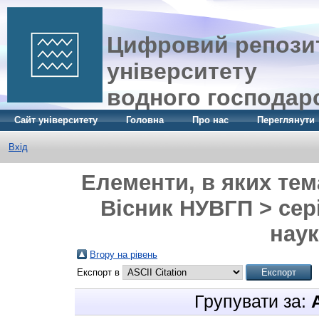
Цифровий репозит
університету
водного господар
Сайт університету
Головна
Про нас
Переглянути
Вхід
Елементи, в яких тем
Вісник НУВГП > сер
наук
Вгору на рівень
Експорт в
Групувати за: