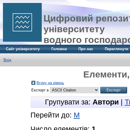
Цифровий репозит
університету
водного господар
Сайт університету
Головна
Про нас
Переглянути
Вхід
Елементи, 
Вгору на рівень
Експорт в
Групувати за:
Автори
|
Т
Перейти до:
М
Число елементів:
1
.