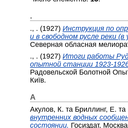
.
., .
(1927)
Инструкция по опр
и в свободном русле реки (в
Северная обласная мелиорати
., .
(1927)
Итоги работы Руд
опытной станции 1923-1926
Радовельской Болотной Опы
Київ.
А
Акулов, К.
та
Бриллинг, Е.
та
внутренних водных сообщени
состоянии.
Госиздат, Москва