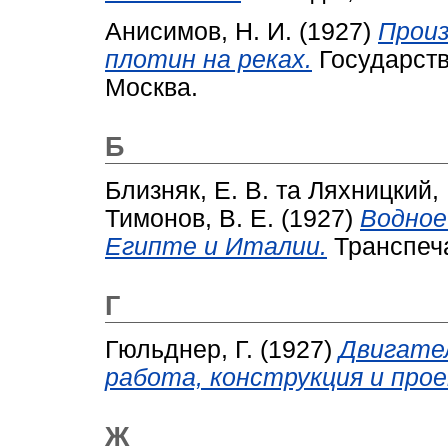
Анисимов, Н. И.
(1927)
Произ
плотин на реках.
Государств
Москва.
Б
Близняк, Е. В.
та
Ляхницкий, 
Тимонов, В. Е.
(1927)
Водное
Египте и Италии.
Транспеча
Г
Гюльднер, Г.
(1927)
Двигател
работа, конструкция и про
Ж