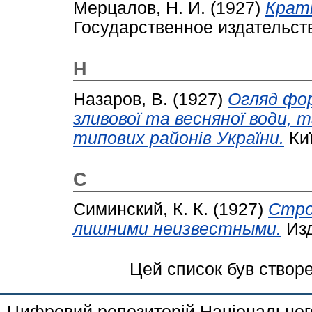
Мерцалов, Н. И.
(1927)
Крат
Государственное издательств
Н
Назаров, В.
(1927)
Огляд фор
зливової та весняної води, т
типових районів України.
Киї
С
Симинский, К. К.
(1927)
Стро
лишними неизвестными.
Изд
Цей список був створ
Цифровий репозиторій Національного