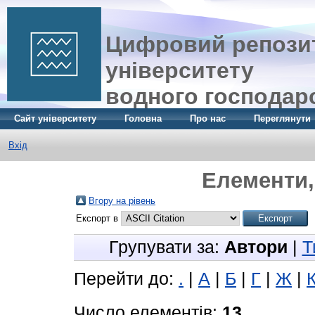
Цифровий репозит
університету
водного господар
Сайт університету
Головна
Про нас
Переглянути
Вхід
Елементи, 
Вгору на рівень
Експорт в
Групувати за:
Автори
|
Т
Перейти до:
.
|
А
|
Б
|
Г
|
Ж
|
Число елементів:
13
.