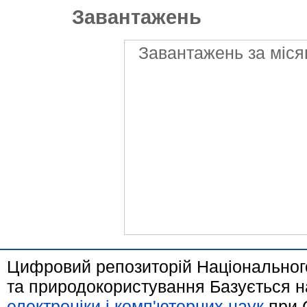
Завантажень
Завантажень за міся
Цифровий репозиторій Національного
та природокористування Базується н
електроніки і комп'ютерних наук
при 