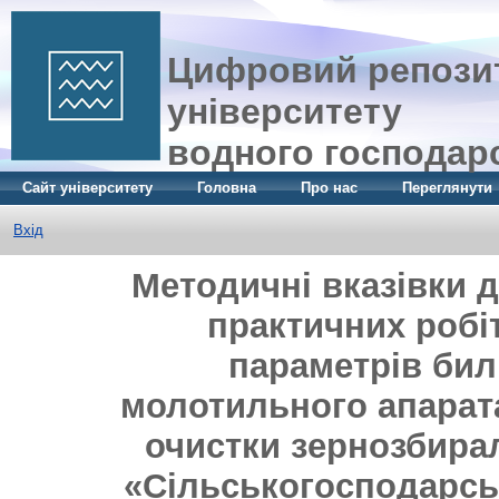
Цифровий репозит
університету
водного господар
Сайт університету
Головна
Про нас
Переглянути
Вхід
Методичні вказівки 
практичних робі
параметрів бил
молотильного апарата
очистки зернозбира
«Сільськогосподарсь