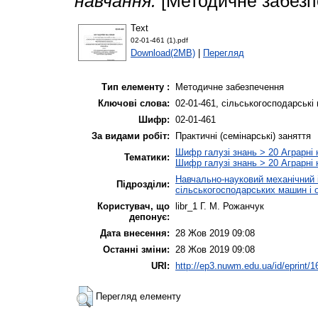
навчання.
[Методичне забезп
Text
02-01-461 (1).pdf
Download(2MB)
|
Перегляд
Тип елементу :
Методичне забезпечення
Ключові слова:
02-01-461, сільськогосподарські
Шифр:
02-01-461
За видами робіт:
Практичні (семінарські) заняття
Шифр галузі знань > 20 Аграрні
Тематики:
Шифр галузі знань > 20 Аграрні 
Навчально-науковий механічний 
Підрозділи:
сільськогосподарських машин і 
Користувач, що
libr_1 Г. М. Рожанчук
депонує:
Дата внесення:
28 Жов 2019 09:08
Останні зміни:
28 Жов 2019 09:08
URI:
http://ep3.nuwm.edu.ua/id/eprint/
Перегляд елементу