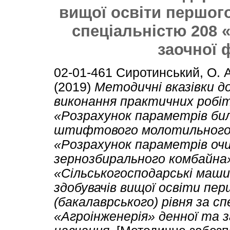
вищої освіти першого
спеціальністю 208 
заочної 
02-01-461
Сиротинський, О. А
(2019)
Методичні вказівки д
виконання практичних робі
«Розрахунок параметрів би
штифтового молотильного
«Розрахунок параметрів оч
зернозбирального комбайна»
«Сільськогосподарські маши
здобувачів вищої освіти пе
(бакалаврського) рівня за с
«Агроінженерія» денної та 