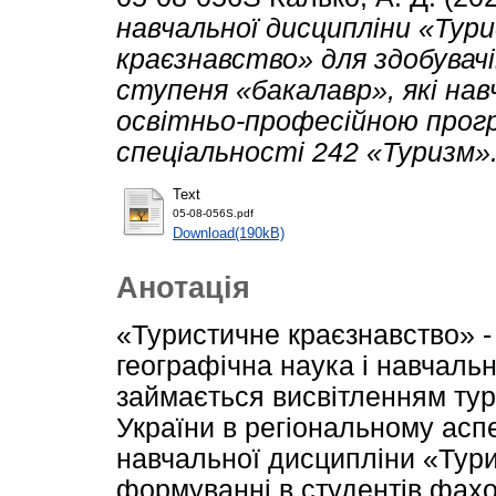
навчальної дисципліни «Тур
краєзнавство» для здобувачі
ступеня «бакалавр», які на
освітньо-професійною прог
спеціальності 242 «Туризм»
Text
05-08-056S.pdf
Download(190kB)
Анотація
«Туристичне краєзнавство» -
географічна наука і навчаль
займається висвітленням тур
України в регіональному аспе
навчальної дисципліни «Тури
формуванні в студентів фахо