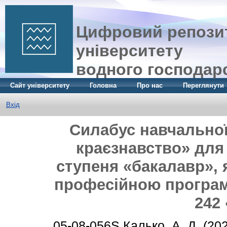
Цифровий репозит
університету
водного господар
Сайт університету
Головна
Про нас
Переглянути
Вхід
Силабус навчальної
краєзнавство» для
ступеня «бакалавр», 
професійною програм
242
05-08-056S
Калько, А. Д.
(20