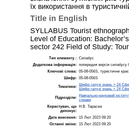
їх використання в туристичні
Title in English
SYLLABUS Tourist ethnograph
Level of Education: Bachelor’s
sector 242 Field of Study: To
Тип елементу :
Силабус
Додаткова інформація:
попередня версія силабусу 
Ключові слова:
05-08-056S, туристичне кра
Шифр:
05-08-056S
Шифр галузі знань > 24 Сф
Тематики:
Шифр галузі знань > 24 Сф
Навчально-науковий інститу
Підрозділи:
справи
Користувач, що
Н.В. Тарасюк
депонує:
Дата внесення:
15 Лют 2023 09:20
Останні зміни:
15 Лют 2023 09:20