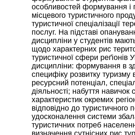
особливостей формування і 
місцевого туристичного проду
туристичної спеціалізації те
послуг. На підставі опанува
дисципліни у студентів мают
щодо характерних рис територ
туристичної сфери реґіонів 
дисципліни: формування в зд
специфіку розвитку туризму в
ресурсний потенціал, спеціал
діяльності; набуття навичок
характеристик окремих регіо
відповідно до туристичного 
удосконалення системи збал
туристичних потреб населенн
визначення сутнісних рис ту