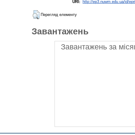
URI:
http://ep3.nuwm.edu.ua/id/epr
Перегляд елементу
Завантажень
Завантажень за міся