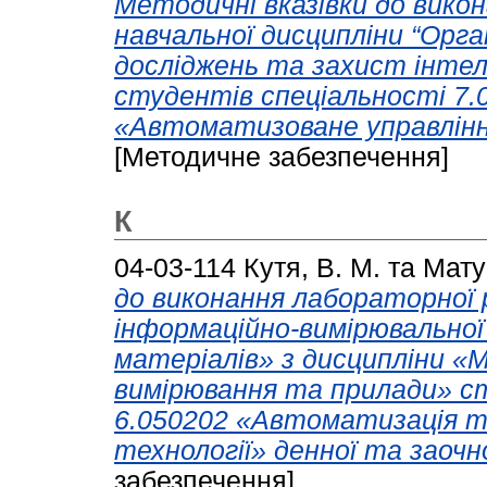
Методичні вказівки до вико
навчальної дисципліни “Орга
досліджень та захист інтел
студентів спеціальності 7.
«Автоматизоване управлінн
[Методичне забезпечення]
К
04-03-114
Кутя, В. М.
та
Матус
до виконання лабораторної
інформаційно-вимірювально
матеріалів» з дисципліни «М
вимірювання та прилади» с
6.050202 «Автоматизація т
технології» денної та заочн
забезпечення]