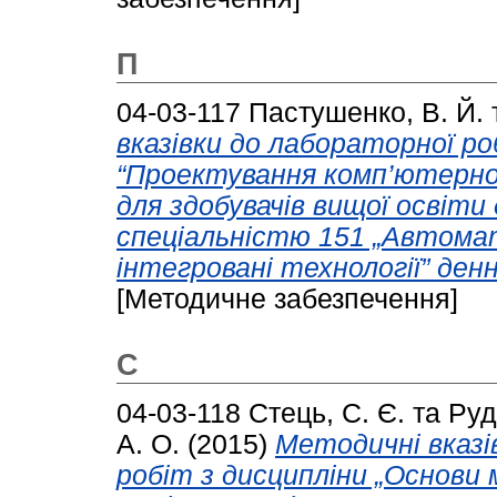
П
04-03-117
Пастушенко, В. Й.
вказівки до лабораторної ро
“Проектування комп’ютерно
для здобувачів вищої освіти 
спеціальністю 151 „Автома
інтегровані технології” ден
[Методичне забезпечення]
С
04-03-118
Стець, С. Є.
та
Руд
А. О.
(2015)
Методичні вказі
робіт з дисципліни „Основи