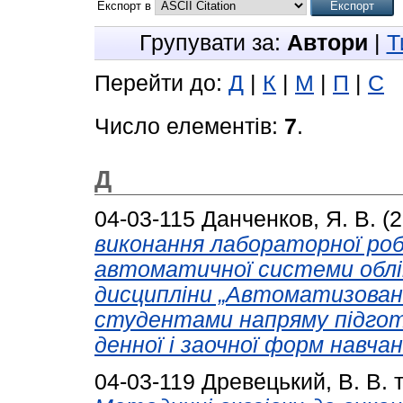
Експорт в
Групувати за:
Автори
|
Т
Перейти до:
Д
|
К
|
М
|
П
|
С
Число елементів:
7
.
Д
04-03-115
Данченков, Я. В.
(2
виконання лабораторної ро
автоматичної системи облік
дисципліни „Автоматизовані
студентами напряму підгот
денної і заочної форм навчан
04-03-119
Древецький, В. В.