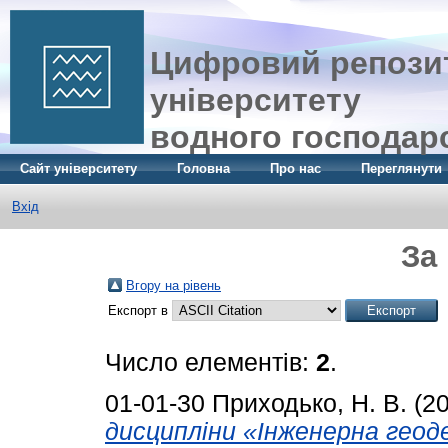
Цифровий репозит
університету
водного господар
Сайт університету
Головна
Про нас
Переглянути
Вхід
За
Вгору на рівень
Експорт в
Число елементів:
2
.
01-01-30
Приходько, Н. В.
(2
дисципліни «Інженерна геод