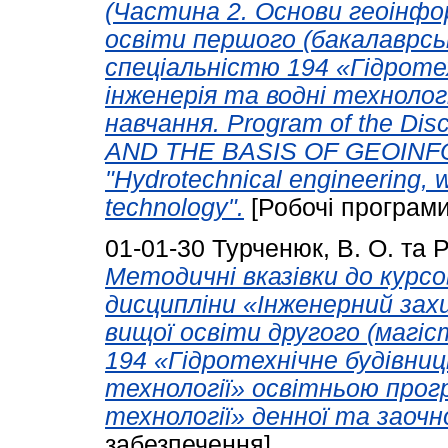
(Частина 2. Основи геоінфо
освіти першого (бакалаврськ
спеціальністю 194 «Гідроте
інженерія та водні технолог
навчання. Program of the D
AND THE BASIS OF GEOINFOR
"Hydrotechnical engineering, 
technology".
[Робочі програми
01-01-30
Турченюк, В. О.
та
Р
Методичні вказівки до курсо
дисципліни «Інженерний зах
вищої освіти другого (магіс
194 «Гідротехнічне будівниц
технології» освітньою прог
технології» денної та заочн
забезпечення]