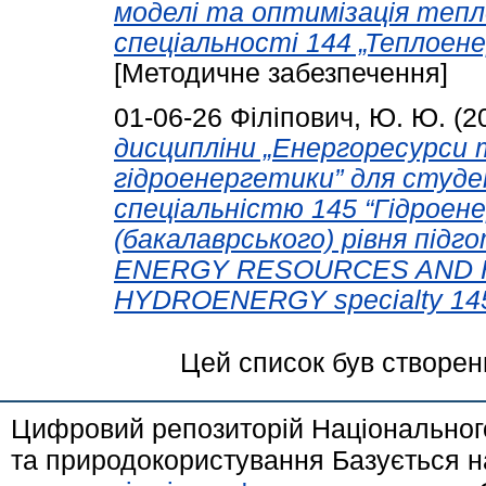
моделі та оптимізація тепл
спеціальності 144 „Теплоен
[Методичне забезпечення]
01-06-26
Філіпович, Ю. Ю.
(2
дисципліни „Енергоресурси т
гідроенергетики” для студе
спеціальністю 145 “Гідроен
(бакалаврського) рівня підгот
ENERGY RESOURCES AND 
HYDROENERGY specialty 145
Цей список був створе
Цифровий репозиторій Національного
та природокористування Базується н