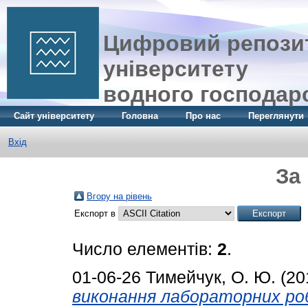
Цифровий репозит
університету
водного господар
Сайт університету
Головна
Про нас
Переглянути
Вхід
За
Вгору на рівень
Експорт в
Число елементів:
2
.
01-06-26
Тимейчук, О. Ю.
(20
виконання лабораторних ро