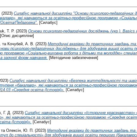
.
(2023)
Силабус навчальної дисципліни "Основи психолого-педагогічних д
акалавр», які навчаються за освітньо-професійною програмою «Соціаль
Освіта/Педагогіка".
[Силабус]
k, T. P.
(2023)
Основи психолого-педагогічних досліджень (укр.). Basics o
[Опис дисципліни]
.
та
Кочубей, А. В.
(2023)
Методичні вказівки до практичних завдань та
снови психолого-педагогічних досліджень» для здобувачів вищої освіти 
ою програмою «Соціально-виховна робота з дітьми та молоддю» спеціал
та заочної форм навчання.
[Методичне забезпечення]
2023)
Силабус навчальної дисципліни «Безпека життєдіяльності та циві
ступеня «бакалавр», які навчаються за освітньо-професійною програм
014.03 «Середня освіта (Історія)».
[Силабус]
 Г. Д.
(2023)
Силабус навчальної дисципліни «Історичне краєзнавство» 
», які навчаються за освітньо-професійною програмою «Середня освіта 
віта (Історія)».
[Силабус]
та
Олексін, Ю. П.
(2023)
Методичні вказівки до практичних завдань та
ступ до спеціальності» для здобувачів вищої освіти першого (бакалаврсь