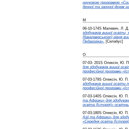
науковою програмою «Соці
денної та заочної форм н
М
06-10-174S
Малевич, Л. Д
здобувачів вищої освіти,
(бакалаврського) рівня ви
Педагогіка».
[Силабус]
О
07-03- 201S
Олексін, Ю. П
для здобувачів вищої осві
професійної програми «Іст
07-03-179S
Олексін, Ю. П.
здобувачів вищої освіти п
професійної програми «Іст
07-03-140S
Олексін, Ю. П.
та Африки» для здобувачі
освіта (Історія)» освітнь
07-03-180S
Олексін, Ю. П.
Азії та Африки» для здоб
«Cередня освіта (Історія