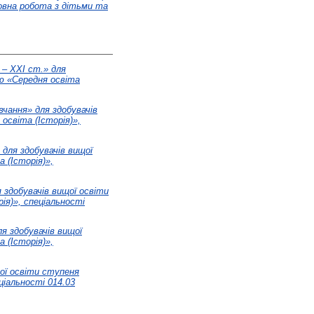
овна робота з дітьми та
 – ХХІ ст.» для
ою «Середня освіта
вчання» для здобувачів
освіта (Історія)»,
 для здобувачів вищої
 (Історія)»,
 здобувачів вищої освіти
ія)», спеціальності
ля здобувачів вищої
 (Історія)»,
ої освіти ступеня
ціальності 014.03