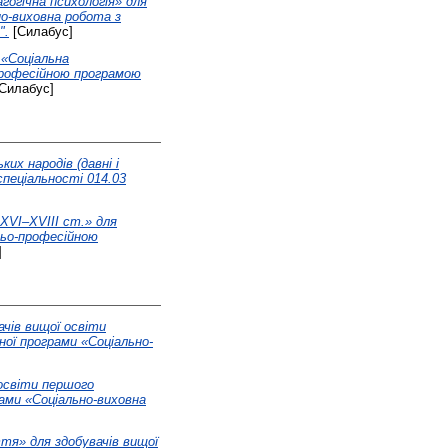
агогічна психологія» для
но-виховна робота з
".
[Силабус]
 «Соціальна
-професійною програмою
Силабус]
ких народів (давні і
спеціальності 014.03
 ХVІ–ХVІІІ ст.» для
ньо-професійною
]
ачів вищої освіти
ної програми «Соціально-
 освіти першого
рами «Соціально-виховна
тя» для здобувачів вищої