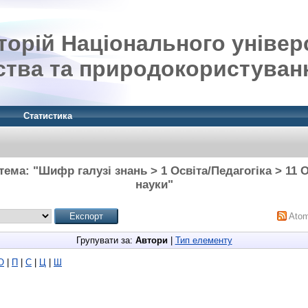
орій Національного універ
ства та природокористуван
Статистика
тема: "Шифр галузі знань > 1 Освіта/Педагогіка > 11 Ос
науки"
Ato
Групувати за:
Автори
|
Тип елементу
О
|
П
|
С
|
Ц
|
Ш