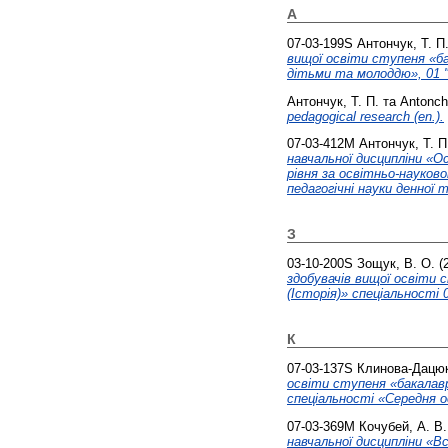
А
07-03-199S
Антончук, Т. П
вищої освіти ступеня «б
дітьми та молоддю», 01 "
Антончук, Т. П.
та
Antonchu
pedagogical research (en.).
07-03-412М
Антончук, Т. П
навчальної дисципліни «О
рівня за освітньо-науков
педагогічні науки денної 
З
03-10-200S
Зощук, В. О.
(
здобувачів вищої освіти 
(Історія)» спеціальності 
К
07-03-137S
Клинова-Дацюк,
освіти ступеня «бакалавр
спеціальності «Середня ос
07-03-369М
Кочубей, А. В.
навчальної дисципліни «В