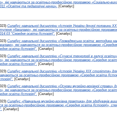
р», які навчаються за освітньо-професійною програмою «Соціально-вих
011 «Освітні та педагогічні науки».
[Силабус]
023)
Силабус навчальної дисципліни «Історія України другої половини ХХ
ступеня «бакалавр», які навчаються за освітньо-професійною програм
 014.03 "Середня освіта (Історія)".
[Силабус]
023)
Силабус навчальної дисципліни «Громадянська освіта: методика на
калавр», які навчаються за освітньо-професійною програмою «Середня 
едня освіта (Історія)".
[Силабус]
023)
Силабус навчальної дисципліни «Сучасні технології в галузі освіти»
», які навчаються за освітньо-професійною програмою «Середня освіта
едня освіта (Історія)".
[Силабус]
023)
Силабус навчальної дисципліни «Історія України ХІХ століття» для
навчаються за освітньо-професійною програмою «Середня освіта (Істор
сторія)".
[Силабус]
023)
Силабус навчальної дисципліни «Основи музейно-архівної справи» д
», які навчаються за освітньо-професійною програмою «Середня освіта
едня освіта (Історія)".
[Силабус]
023)
Силабус «Навчальна музейно-архівна практика» для здобувачів вищ
ся за освітньо-професійною програмою «Середня освіта (Історія)», спе
".
[Силабус]