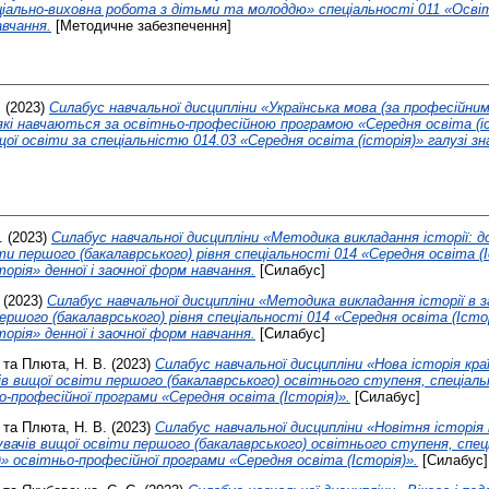
ально-виховна робота з дітьми та молоддю» спеціальності 011 «Освітн
авчання.
[Методичне забезпечення]
.
(2023)
Силабус навчальної дисципліни «Українська мова (за професійни
 які навчаються за освітньо-професійною програмою «Середня освіта (і
щої освіти за спеціальністю 014.03 «Середня освіта (історія)» галузі з
.
(2023)
Силабус навчальної дисципліни «Методика викладання історії: до
ти першого (бакалаврського) рівня спеціальності 014 «Середня освіта (
орія» денної і заочної форм навчання.
[Силабус]
(2023)
Силабус навчальної дисципліни «Методика викладання історії в 
ершого (бакалаврського) рівня спеціальності 014 «Середня освіта (Істо
орія» денної і заочної форм навчання.
[Силабус]
та
Плюта, Н. В.
(2023)
Силабус навчальної дисципліни «Нова історія краї
в вищої освіти першого (бакалаврського) освітнього ступеня, спеціаль
о-професійної програми «Cередня освіта (Історія)».
[Силабус]
та
Плюта, Н. В.
(2023)
Силабус навчальної дисципліни «Новітня історія 
увачів вищої освіти першого (бакалаврського) освітнього ступеня, спец
)» освітньо-професійної програми «Cередня освіта (Історія)».
[Силабус]