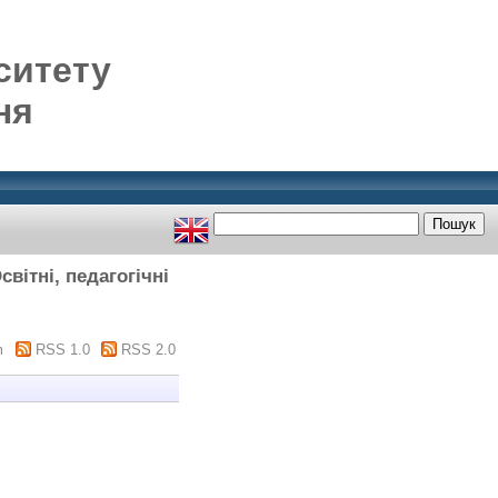
ситету
ня
вітні, педагогічні
m
RSS 1.0
RSS 2.0