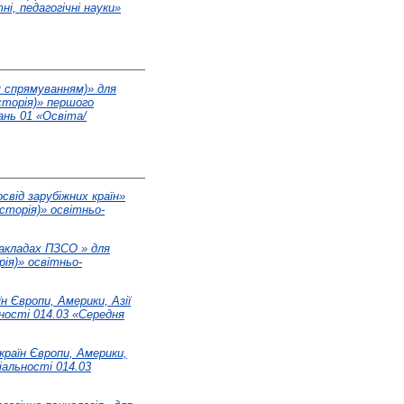
і, педагогічні науки»
м спрямуванням)» для
сторія)» першого
нань 01 «Освіта/
свід зарубіжних країн»
Історія)» освітньо-
закладах ПЗСО » для
рія)» освітньо-
н Європи, Америки, Азії
ності 014.03 «Cередня
країн Європи, Америки,
іальності 014.03