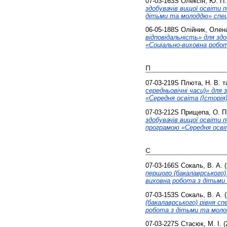
07-03-163S
Олексін, Ю. П.
здобувачів вищої освіти 
дітьми та молоддю» спеціа
06-05-188S
Олійник, Олен
відповідальність» для зд
«Соціально-виховна робот
П
07-03-219S
Плюта, Н. В.
т
середньовічні часи)» для
«Cередня освіта (Історія
07-03-212S
Прищепа, О. П
здобувачів вищої освіти 
програмою «Середня освіта
С
07-03-166S
Сокаль, В. А.
(
першого (бакалаврського) 
виховна робота з дітьми
07-03-153S
Сокаль, В. А.
(
(бакалаврського) рівня сп
робота з дітьми та молод
07-03-227S
Стасюк, М. І.
(