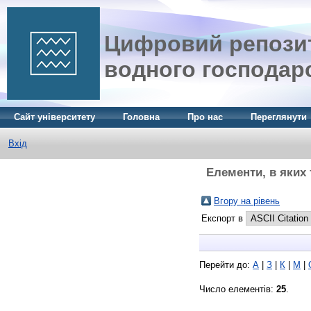
Цифровий репозит
водного господар
Сайт університету
Головна
Про нас
Переглянути
Вхід
Елементи, в яких 
Вгору на рівень
Експорт в
Перейти до:
А
|
З
|
К
|
М
|
Число елементів:
25
.