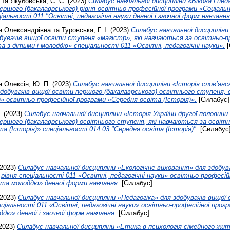
та
Якубовська, С. С.
(2023)
Силабус навчальної дисципліни «Вікова і пед
першого (бакалаврського) рівня освітньо-професійної програми «Соціаль
льності 011 "Освітні, педагогічні науки денної і заочної форм навчання
а Олександрівна
та
Туровська, Г. І.
(2023)
Силабус навчальної дисципліни
обувачів вищої освіти ступеня «магістр», які навчаються за освітньо
а з дітьми і молоддю» спеціальності 011 «Освітні, педагогічні науки».
[
а
Олексін, Ю. П.
(2023)
Силабус навчальної дисципліни «Історія слов’янсь
 здобувачів вищої освіти першого (бакалаврського) освітнього ступеня, 
)» освітньо-професійної програми «Cередня освіта (Історія)».
[Силабус]
.
(2023)
Силабус навчальної дисципліни «Історія України другої половини
першого (бакалаврського) освітнього ступеня, які навчаються за освіт
 (Історія)» спеціальності 014.03 "Середня освіта (Історія)".
[Силабус
2023)
Силабус навчальної дисципліни «Екологічне виховання» для здобув
рівня спеціальності 011 «Освітні, педагогічні науки» освітньо-професій
 та молоддю» денної форми навчання.
[Силабус]
2023)
Силабус навчальної дисципліни «Педагогіка» для здобувачів вищої
еціальності 011 «Освітні, педагогічні науки» освітньо-професійної прог
дю» денної і заочної форм навчання.
[Силабус]
2023)
Силабус навчальної дисципліни «Етика в психологія сімейного жит