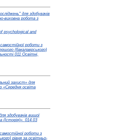
осліджень" для здобувачів
но-виховна робота з
f psychological and
 самостійної роботи з
першого (бакалаврського)
ьності 011 Освітні,
льний захист» для
ою «Середня освіта
для здобувачів вищої
(Історія)». 014.03
 самостійної роботи з
кого) рівня за освітньо-