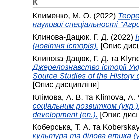
К
Клименко, М. О.
(2022)
Теоре
наукової спеціальності "Агро
Клинова-Дацюк, Г. Д.
(2022)
(новітня історія).
[Опис дисц
Клинова-Дацюк, Г. Д.
та
Klyno
Джерелознавство історії Укра
Source Studies of the History 
[Опис дисципліни]
Клімова, А. В.
та
Klimova, А. 
соціальним розвитком (укр.).
development (en.).
[Опис дисц
Коберська, Т. А.
та
Koberskaya
культура та ділова етика (ук