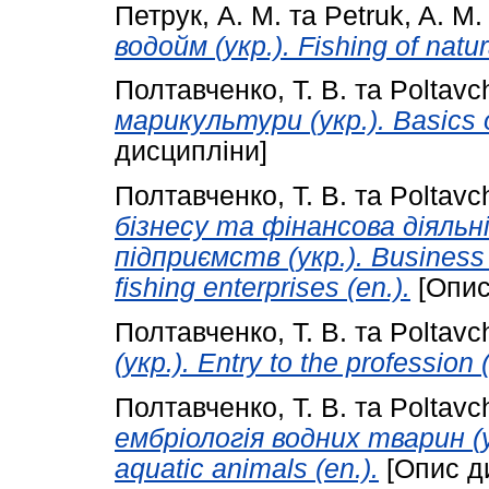
Петрук, А. М.
та
Petruk, A. M.
водойм (укр.). Fishing of natura
Полтавченко, Т. В.
та
Poltavch
марикультури (укр.). Basics of
дисципліни]
Полтавченко, Т. В.
та
Poltavch
бізнесу та фінансова діяль
підприємств (укр.). Business o
fishing enterprises (en.).
[Опис
Полтавченко, Т. В.
та
Poltavch
(укр.). Entry to the profession (
Полтавченко, Т. В.
та
Poltavch
ембріологія водних тварин (у
aquatic animals (en.).
[Опис д