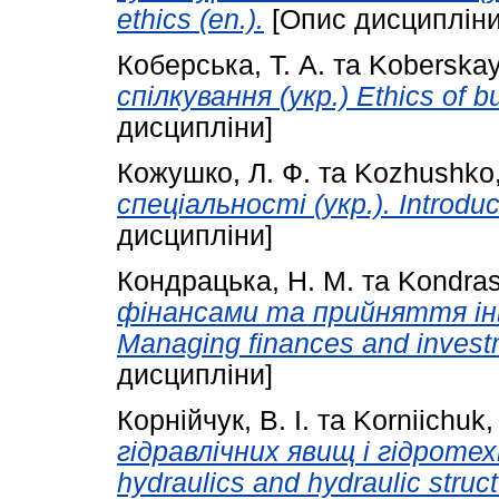
ethics (en.).
[Опис дисципліни
Коберська, Т. А.
та
Koberskaya
спілкування (укр.) Ethics of 
дисципліни]
Кожушко, Л. Ф.
та
Kozhushko, 
спеціальності (укр.). Introduct
дисципліни]
Кондрацька, Н. М.
та
Kondras
фінансами та прийняття інв
Managing finances and investm
дисципліни]
Корнійчук, В. І.
та
Korniichuk, 
гідравлічних явищ і гідротехн
hydraulics and hydraulic struct