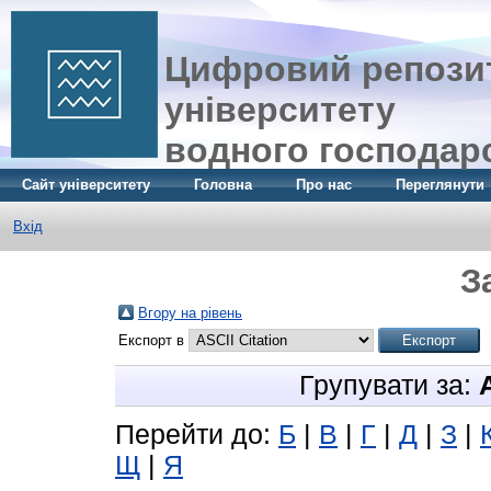
Цифровий репозит
університету
водного господар
Сайт університету
Головна
Про нас
Переглянути
Вхід
З
Вгору на рівень
Експорт в
Групувати за:
Перейти до:
Б
|
В
|
Г
|
Д
|
З
|
Щ
|
Я