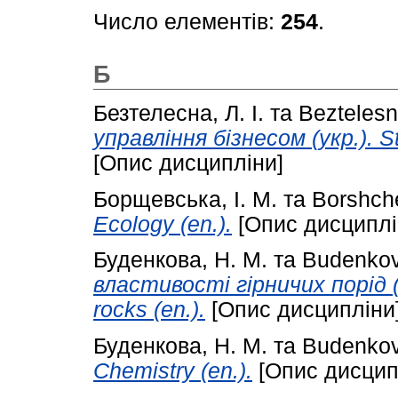
Число елементів:
254
.
Б
Безтелесна, Л. І.
та
Beztelesna
управління бізнесом (укр.). S
[Опис дисципліни]
Борщевська, І. М.
та
Borshche
Ecology (en.).
[Опис дисциплі
Буденкова, Н. М.
та
Budenkov
властивості гірничих порід (у
rocks (en.).
[Опис дисципліни
Буденкова, Н. М.
та
Budenkov
Сhemistry (en.).
[Опис дисцип