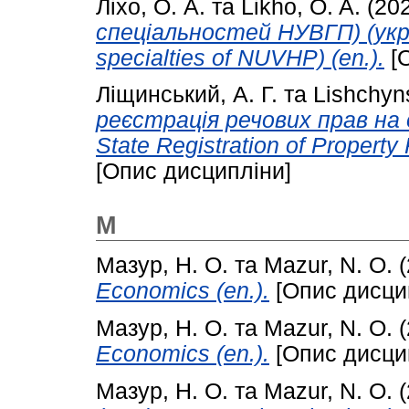
Ліхо, О. А.
та
Likho, O. A.
(20
спеціальностей НУВГП) (укр.)
specialties of NUVHP) (en.).
[О
Ліщинський, А. Г.
та
Lishchyns
реєстрація речових прав на 
State Registration of Property 
[Опис дисципліни]
М
Мазур, Н. О.
та
Mazur, N. O.
(
Economics (en.).
[Опис дисци
Мазур, Н. О.
та
Mazur, N. O.
(
Economics (en.).
[Опис дисци
Мазур, Н. О.
та
Mazur, N. O.
(