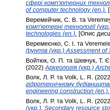
сфері комп'ютерних технологій
of computer technology (en.).
[
Веремейчик, С. В.
та
Veremey
комп'ютерні технології (укр
technologies (en.).
[Опис дисц
Веремеєнко, С. І.
та
Veremeie
ґрунтів (укр.) Assessment of S
Войтюк, О. П.
та
Шевчук, Т. Є
(2022)
Археологія (укр.) Arche
Волк, Л. Р.
та
Volk, L. R.
(202
гідротехнічному будівництві 
engineering construction (en.).
Волк, Л. Р.
та
Volk, L. R.
(202
(укр.). Secondary resource sto