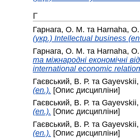
Г
Гарнага, О. М.
та
Harnaha, О.
(укр.) Intellectual business (en
Гарнага, О. М.
та
Harnaha, О.
та міжнародні економічні від
international economic relation
Гаєвський, В. Р.
та
Gayevskii,
(en.).
[Опис дисципліни]
Гаєвський, В. Р.
та
Gayevskii,
(en.).
[Опис дисципліни]
Гаєвський, В. Р.
та
Gayevskii,
(en.).
[Опис дисципліни]