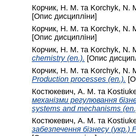
Корчик, Н. М.
та
Korchyk, N. 
[Опис дисципліни]
Корчик, Н. М.
та
Korchyk, N. 
[Опис дисципліни]
Корчик, Н. М.
та
Korchyk, N. 
chemistry (en.).
[Опис дисципл
Корчик, Н. М.
та
Korchyk, N. 
Production processes (en.).
[О
Костюкевич, А. М.
та
Kostiuke
механізми регулювання бізнес
systems and mechanisms (en.
Костюкевич, А. М.
та
Kostiuke
забезпечення бізнесу (укр.) Fi