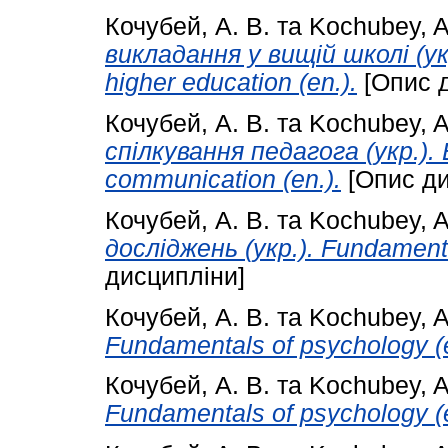
Кочубей, А. В.
та
Kochubey, A
викладання у вищій школі (укр.
higher education (en.).
[Опис д
Кочубей, А. В.
та
Kochubey, A
спілкування педагога (укр.). E
communication (en.).
[Опис ди
Кочубей, А. В.
та
Kochubey, A
досліджень (укр.). Fundamenta
дисципліни]
Кочубей, А. В.
та
Kochubey, A
Fundamentals of psychology (e
Кочубей, А. В.
та
Kochubey, A
Fundamentals of psychology (e