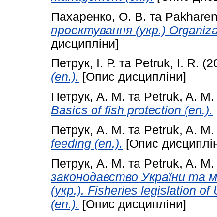
Пахаренко, О. В.
та
Pakharen
проектування (укр.) Organizat
дисципліни]
Петрук, І. Р.
та
Petruk, I. R.
(2
(en.).
[Опис дисципліни]
Петрук, А. М.
та
Petruk, A. M.
Basics of fish protection (en.).
Петрук, А. М.
та
Petruk, A. M.
feeding (en.).
[Опис дисциплін
Петрук, А. М.
та
Petruk, A. M.
законодавство України та м
(укр.). Fisheries legislation of
(en.).
[Опис дисципліни]