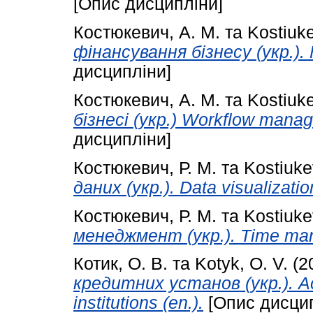
[Опис дисципліни]
Костюкевич, А. М.
та
Kostiuke
фінансування бізнесу (укр.). 
дисципліни]
Костюкевич, А. М.
та
Kostiuke
бізнесі (укр.) Workflow manag
дисципліни]
Костюкевич, Р. М.
та
Kostiuke
даних (укр.). Data visualization
Костюкевич, Р. М.
та
Kostiuke
менеджмент (укр.). Time man
Котик, О. В.
та
Kotyk, O. V.
(2
кредитних установ (укр.). Acti
institutions (en.).
[Опис дисцип