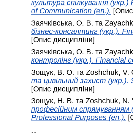
культура спілкування (укр.) 
of Communication (en.).
[Опис
Заячківська, О. В.
та
Zayachki
бізнес-консалтинг (укр.). Fina
[Опис дисципліни]
Заячківська, О. В.
та
Zayachki
контролінг (укр.). Financial co
Зощук, В. О.
та
Zoshchuk, V. 
та цивільний захист (укр.). Saf
[Опис дисципліни]
Зощук, Н. В.
та
Zoshchuk, N. 
професійним спрямуванням (ан
Professional Purposes (en.).
[