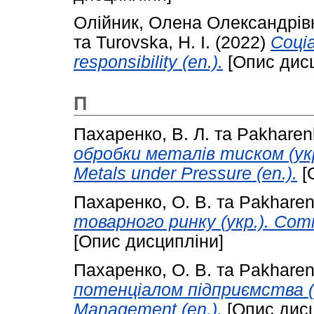
Олійник, Олена Олександрів
та
Turovska, H. I.
(2022)
Соціа
responsibility (en.).
[Опис дисц
П
Пахаренко, В. Л.
та
Pakharenk
обробки металів тиском (укр
Metals under Pressure (en.).
[
Пахаренко, О. В.
та
Pakharen
товарного ринку (укр.). Commo
[Опис дисципліни]
Пахаренко, О. В.
та
Pakharen
потенціалом підприємства (у
Management (en.).
[Опис дисц