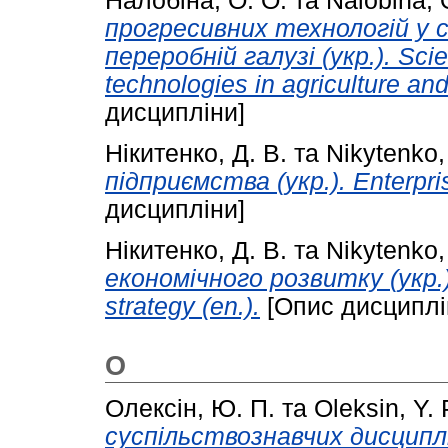
Налобіна, О. О.
та
Nalobina, 
прогресивних технологій у 
переробній галузі (укр.). Scie
technologies in agriculture and
дисципліни]
Нікитенко, Д. В.
та
Nikytenko,
підприємства (укр.). Enterpri
дисципліни]
Нікитенко, Д. В.
та
Nikytenko,
економічного розвитку (укр.)
strategy (en.).
[Опис дисциплі
О
Олексін, Ю. П.
та
Oleksin, Y. 
суспільствознавчих дисциплін