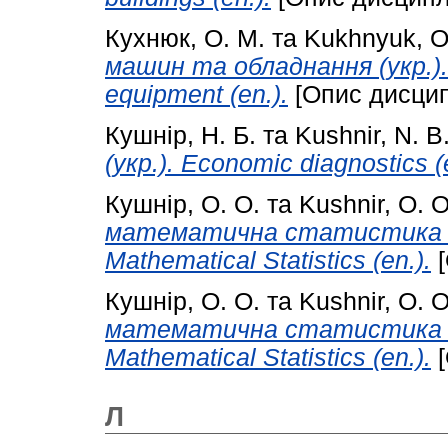
Кухнюк, О. М.
та
Kukhnyuk, O
машин та обладнання (укр.). 
equipment (en.).
[Опис дисцип
Кушнір, Н. Б.
та
Kushnir, N. B
(укр.). Economic diagnostiсs (
Кушнір, О. О.
та
Kushnir, O. O
математична статистика (ук
Mathematical Statistics (en.).
[
Кушнір, О. О.
та
Kushnir, O. O
математична статистика (укр
Mathematical Statistics (en.).
[
Л