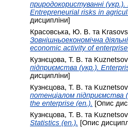
природокористуванні (укр.). E
Entrepreneurial risks in agric
дисципліни]
Красовська, Ю. В.
та
Krasovsk
Зовнішньоекономічна діяльні
economic activity of enterprise
Кузнєцова, Т. В.
та
Kuznetsova
підприємства (укр.). Enterpri
дисципліни]
Кузнєцова, Т. В.
та
Kuznetsova
потенціалом підприємства (ук
the enterprise (en.).
[Опис дис
Кузнєцова, Т. В.
та
Kuznetsova
Statistics (en.).
[Опис дисципл