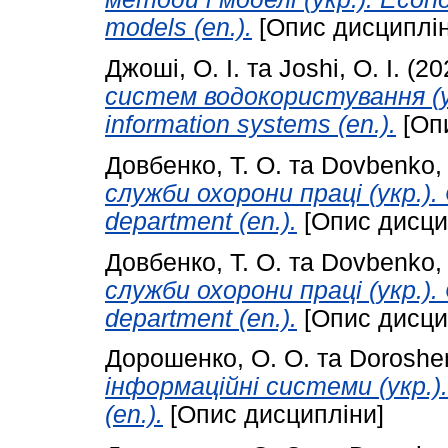
models (en.).
[Опис дисциплін
Джоші, О. І.
та
Joshi, O. I.
(20
систем водокористування (ук
information systems (en.).
[Опи
Довбенко, Т. О.
та
Dovbenko, 
служби охорони праці (укр.). O
department (en.).
[Опис дисци
Довбенко, Т. О.
та
Dovbenko, 
служби охорони праці (укр.). O
department (en.).
[Опис дисци
Дорошенко, О. О.
та
Doroshen
інформаційні системи (укр.).
(en.).
[Опис дисципліни]