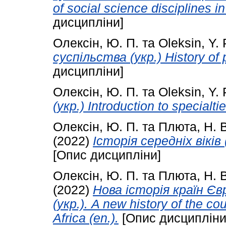
of social science disciplines in
дисципліни]
Олексін, Ю. П.
та
Oleksin, Y. 
суспільства (укр.) History of p
дисципліни]
Олексін, Ю. П.
та
Oleksin, Y. 
(укр.) Introduction to specialtie
Олексін, Ю. П.
та
Плюта, Н. В
(2022)
Історія середніх віків (
[Опис дисципліни]
Олексін, Ю. П.
та
Плюта, Н. В
(2022)
Нова історія країн Єв
(укр.). A new history of the co
Africa (en.).
[Опис дисципліни