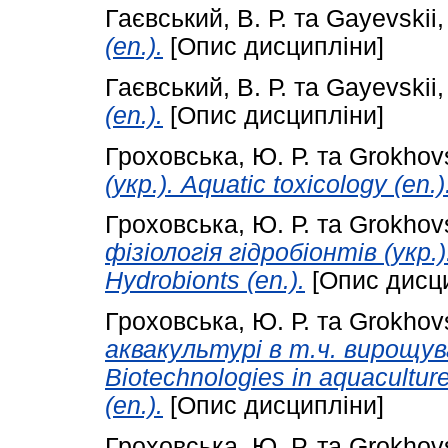
Гаєвський, В. Р.
та
Gayevskii,
(en.).
[Опис дисципліни]
Гаєвський, В. Р.
та
Gayevskii,
(en.).
[Опис дисципліни]
Гроховська, Ю. Р.
та
Grokhovs
(укр.). Aquatic toxicology (en.)
Гроховська, Ю. Р.
та
Grokhovs
фізіологія гідробіонтів (укр.
Hydrobionts (en.).
[Опис дисци
Гроховська, Ю. Р.
та
Grokhovs
аквакультурі в т.ч. вирощува
Biotechnologies in aquaculture, 
(en.).
[Опис дисципліни]
Гроховська, Ю. Р.
та
Grokhovs