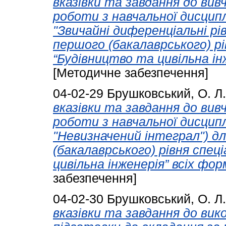
вказівки та завдання до вив
роботи з навчальної дисцип
"Звичайні диференціальні рів
першого (бакалаврського) рі
“Будівництво та цивільна ін
[Методичне забезпечення]
04-02-29
Брушковський, О. Л.
вказівки та завдання до вив
роботи з навчальної дисцип
"Невизначений інтеграл") дл
(бакалаврського) рівня спец
цивільна інженерія” всіх фор
забезпечення]
04-02-30
Брушковський, О. Л.
вказівки та завдання до ви