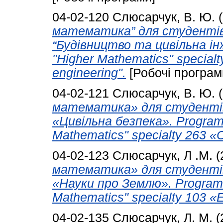
04-02-120
Слюсарчук, В. Ю.
(
математика” для студентів,
“Будівництво та цивільна інже
"Higher Mathematics" specialty
engineering".
[Робочі програм
04-02-121
Слюсарчук, В. Ю.
(
математика» для студентів
«Цивільна безпека». Program o
Mathematics" specialty 263 «Ci
04-02-123
Слюсарчук, Л .М.
(
математика» для студентів
«Науки про Землю». Program o
Mathematics" specialty 103 «
04-02-135
Слюсарчук, Л. М.
(