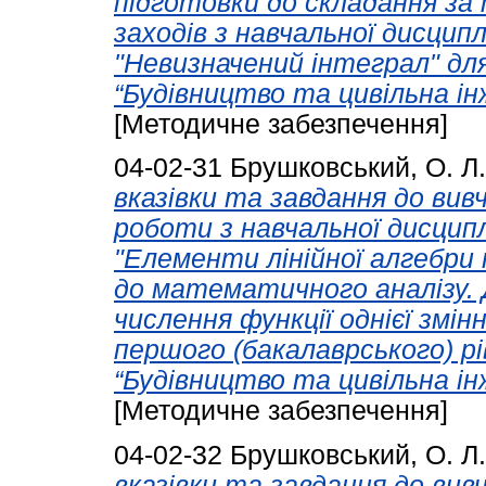
підготовки до складання з
заходів з навчальної дисцип
"Невизначений інтеграл" дл
“Будівництво та цивільна ін
[Методичне забезпечення]
04-02-31
Брушковський, О. Л.
вказівки та завдання до вив
роботи з навчальної дисцип
"Елементи лінійної алгебри
до математичного аналізу.
числення функції однієї змінн
першого (бакалаврського) рі
“Будівництво та цивільна ін
[Методичне забезпечення]
04-02-32
Брушковський, О. Л.
вказівки та завдання до вив