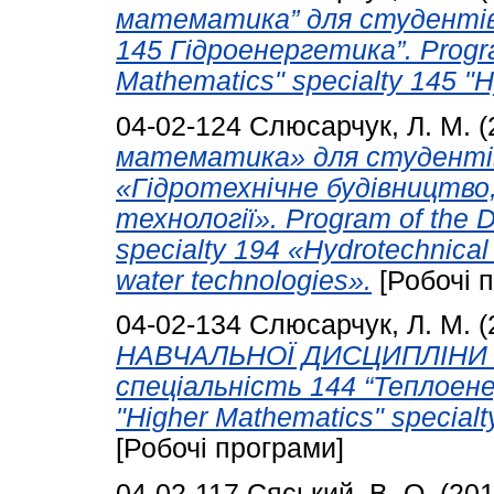
математика” для студентів,
145 Гідроенергетика”. Program
Mathematics" specialty 145 "H
04-02-124
Слюсарчук, Л. М.
(
математика» для студентів
«Гідротехнічне будівництво,
технології». Program of the D
specialty 194 «Hydrotechnical
water technologies».
[Робочі 
04-02-134
Слюсарчук, Л. М.
(
НАВЧАЛЬНОЇ ДИСЦИПЛІНИ 
cпеціальність 144 “Теплоенер
"Higher Mathematics" specialt
[Робочі програми]
04-02-117
Сяський, В. О.
(20