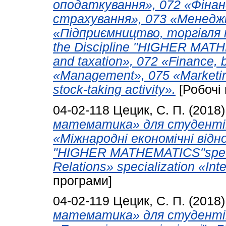
оподаткування», 072 «Фінан
страхування», 073 «Менедж
«Підприємництво, торгівля т
the Discipline "HIGHER MATH
and taxation», 072 «Finance, 
«Management», 075 «Marketing
stock-taking activity».
[Робочі
04-02-118
Цецик, С. П.
(2018
математика» для студентів
«Міжнародні економічні відно
"HIGHER MATHEMATICS"specia
Relations» specialization «Int
програми]
04-02-119
Цецик, С. П.
(2018
математика» для студентів