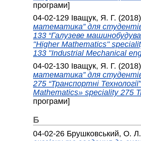
програми]
04-02-129
Іващук, Я. Г.
(2018
математика” для студентів,
133 “Галузеве машинобудуванн
"Higher Mathematics" specia
133 "Industrial Mechanical eng
04-02-130
Іващук, Я. Г.
(2018
математика” для студентів,
275 “Транспортні Технології”.
Mathematics» speciality 275 T
програми]
Б
04-02-26
Брушковський, О. Л.