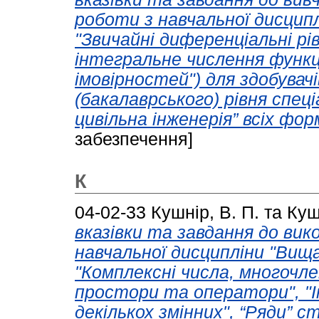
роботи з навчальної дисцип
"Звичайні диференціальні р
інтегральне числення функції
імовірностей") для здобувач
(бакалаврського) рівня спец
цивільна інженерія” всіх фор
забезпечення]
К
04-02-33
Кушнір, В. П.
та
Куш
вказівки та завдання до вик
навчальної дисципліни "Вищ
"Комплексні числа, многочлен
простори та оператори", "І
декількох змінних", “Ряди” 