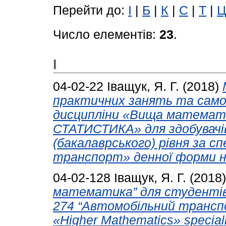
Перейти до:
І
|
Б
|
К
|
С
|
Т
|
Число елементів:
23
.
І
04-02-22
Іващук, Я. Г.
(2018)
практичних занять та само
дисципліни «Вища математ
СТАТИСТИКА» для здобувачі
(бакалаврського) рівня за 
транспорт» денної форми н
04-02-128
Іващук, Я. Г.
(2018
математика” для студентів,
274 “Автомобільний транспор
«Higher Mathematics» speciali