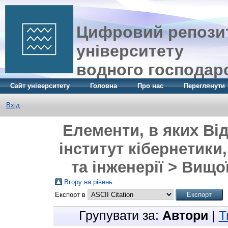
Цифровий репозит
університету
водного господар
Сайт університету
Головна
Про нас
Переглянути
Вхід
Елементи, в яких Ві
інститут кібернетики
та інженерії > Вищо
Вгору на рівень
Експорт в
Групувати за:
Автори
|
Т