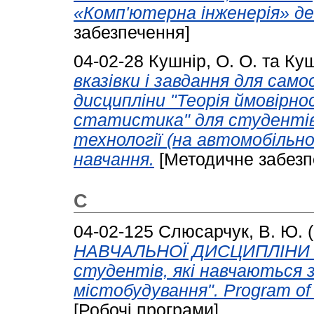
«Комп'ютерна інженерія» де
забезпечення]
04-02-28
Кушнір, О. О.
та
Куш
вказівки і завдання для сам
дисципліни "Теорія ймовір
статистика" для студентів
технології (на автомобільн
навчання.
[Методичне забезп
С
04-02-125
Слюсарчук, В. Ю.
(
НАВЧАЛЬНОЇ ДИСЦИПЛІНИ "
студентів, які навчаються 
містобудування". Program of t
[Робочі програми]