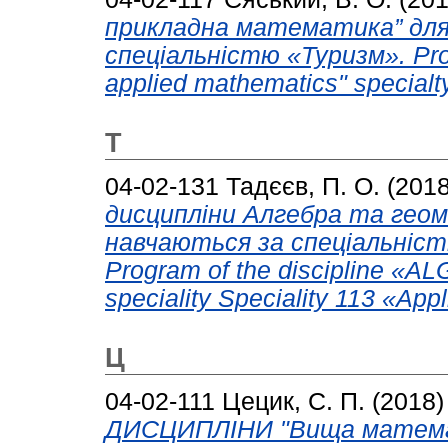
прикладна математика” для 
cпеціальністю «Туризм». Prog
applied mathematics" specialt
Т
04-02-131
Тадєєв, П. О.
(201
дисципліни Алгебра та геом
навчаються за спеціальніс
Program of the discipline
speciality Speciality 113 «App
Ц
04-02-111
Цецик, С. П.
(2018
ДИСЦИПЛІНИ "Вища математи