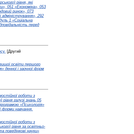
ського) рівня, які
и», 051 «Економіка», 053
ндовий ринок», 073
 адміністрування», 292
дуль 1 «Соціальна
ідповідальність перед
су.
[Другий
 вищої освіти першого
» денної і заочної форм
мостійної роботи з
 рівня галузі знань 05
 програмою «Психологія»
ої форми навчання.
мостійної роботи з
кого) рівня за освітньо-
та поведінкові науки»