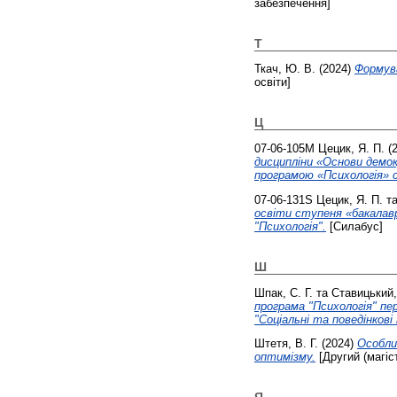
забезпечення]
Т
Ткач, Ю. В.
(2024)
Формува
освіти]
Ц
07-06-105М
Цецик, Я. П.
(
дисципліни «Основи демок
програмою «Психологія» с
07-06-131S
Цецик, Я. П.
т
освіти ступеня «бакалавр
"Психологія".
[Силабус]
Ш
Шпак, С. Г.
та
Ставицький,
програма "Психологія" пер
"Соціальні та поведінкові 
Штетя, В. Г.
(2024)
Особли
оптимізму.
[Другий (магіс