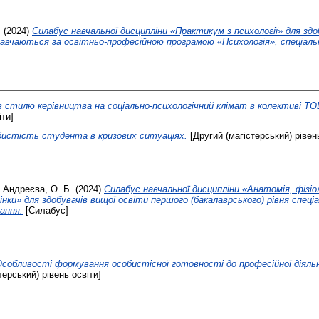
.
(2024)
Силабус навчальної дисципліни «Практикум з психології» для здо
навчаються за освітньо-професійною програмою «Психологія», спеціаль
в стилю керівництва на соціально-психологічний клімат в колективі 
іти]
истість студента в кризових ситуаціях.
[Другий (магістерський) рівень
а
Андреєва, О. Б.
(2024)
Силабус навчальної дисципліни «Анатомія, фізіол
інки» для здобувачів вищої освіти першого (бакалаврського) рівня спеці
чання.
[Силабус]
собливості формування особистісної готовності до професійної діяль
терський) рівень освіти]