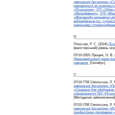
навчальної дисципліни «Со
навчаються за освітньо-п
«Психологія», 071 «Облік
«Менеджмент», 075 «Марке
«Міжнародні економічні в
відповідальність: сутніс
зовнішніми стейкхолдерам
П
Плюссер, Р. С.
(2024)
Псих
(магістерський) рівень осв
07/10-293S
Процюк, О. В.
(бакалаврського) рівня ос
навчання.
[Силабус]
С
07/10-77М
Смольська, Л. 
навчальної дисципліни «Пс
«Соціальні для здобувачі
спеціальності 053 «Психол
[Методичне забезпечення]
07/10-72М
Смольська, Л. 
навчальної дисципліни «В
професійною програмою «П