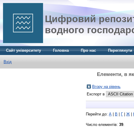
Цифровий репозит
водного господар
Сайт університету
Головна
Про нас
Переглянути
Вхід
Елементи, в як
Вгору на рівень
Експорт в
Перейти до:
А
|
В
|
Г
|
Ж
|
Число елементів:
39
.