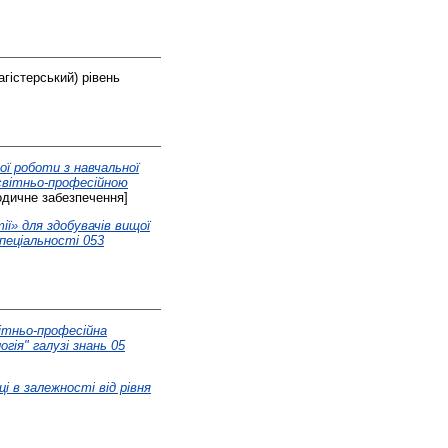
агістерський) рівень
ї роботи з навчальної
освітньо-професійною
дичне забезпечення]
ії» для здобувачів вищої
пеціальності 053
ітньо-професійна
гія" галузі знань 05
 в залежності від рівня