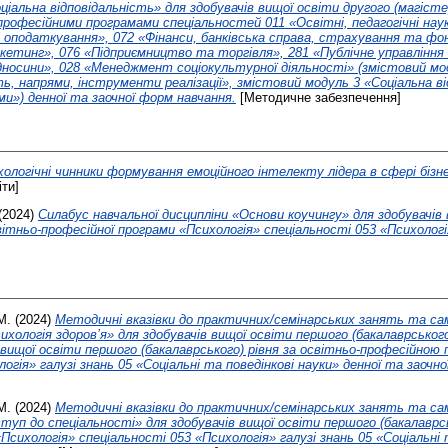
ціальна відповідальність» для здобувачів вищої освіти другого (магістер
рофесійними програмами спеціальностей 011 «Освітні, педагогічні наук
 і оподаткування», 072 «Фінанси, банківська справа, страхування та фо
тинг», 076 «Підприємництво та торгівля», 281 «Публічне управління і
ідносини», 028 «Менеджмент соціокультурної діяльності» (змістовий мо
ть, напрями, інструменти реалізації», змістовий модуль 3 «Соціальна в
и») денної та заочної форм навчання.
[Методичне забезпечення]
ологічні чинники формування емоційного інтелекту лідера в сфері бізне
іти]
(2024)
Силабус навчальної дисципліни «Основи коучингу» для здобувачів
вітньо-професійної програми «Психологія» спеціальності 053 «Психологія
М.
(2024)
Методичні вказівки до практичних/семінарських занять та са
ихологія здоров’я» для здобувачів вищої освіти першого (бакалаврського)
в вищої освіти першого (бакалаврського) рівня за освітньо-професійною
огія» галузі знань 05 «Соціальні та поведінкові науки» денної та заочн
М.
(2024)
Методичні вказівки до практичних/семінарських занять та са
ступ до спеціальності» для здобувачів вищої освіти першого (бакалаврсь
сихологія» спеціальності 053 «Психологія» галузі знань 05 «Соціальні 