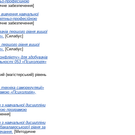
ньо-професійною
чне забезпечення]
 вивчення навчальної
освітньо-професійною
чне забезпечення]
вачів першого рівня вищої
».
[Силабус]
в першого рівня вищої
».
[Силабус]
конфлікту» для здобувачів
льності 053 «Психологія»
ий (магістерський) рівень
 техніка саморегуляції»
рамою «Психологія»,
з навчальної дисципліни
йною програмою
чення]
з навчальної дисципліни
бакалаврського) рівня за
вчання.
[Методичне