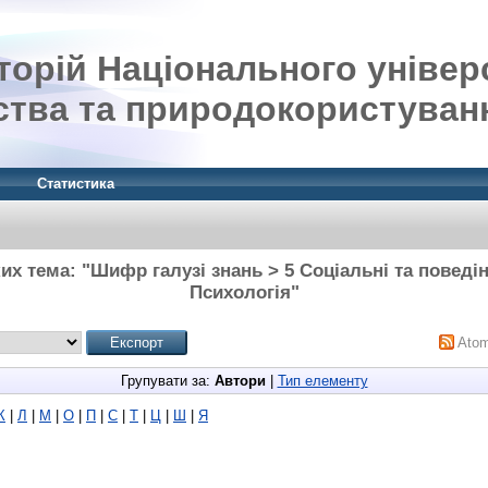
орій Національного універ
ства та природокористуван
Статистика
их тема: "Шифр галузі знань > 5 Соціальні та поведін
Психологія"
Ato
Групувати за:
Автори
|
Тип елементу
К
|
Л
|
М
|
О
|
П
|
С
|
Т
|
Ц
|
Ш
|
Я