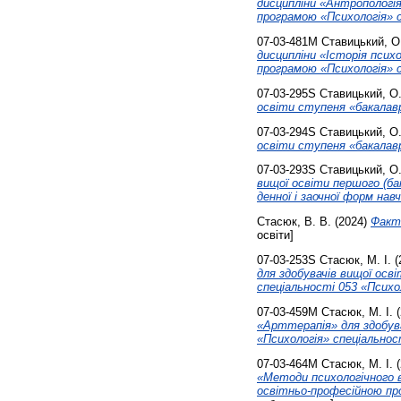
дисципліни «Антропологія
програмою «Психологія» с
07-03-481М
Ставицький, О
дисципліни «Історія психо
програмою «Психологія» с
07-03-295S
Ставицький, О.
освіти ступеня «бакалавр
07-03-294S
Ставицький, О.
освіти ступеня «бакалавр
07-03-293S
Ставицький, О.
вищої освіти першого (ба
денної і заочної форм нав
Стасюк, В. В.
(2024)
Факто
освіти]
07-03-253S
Стасюк, М. І.
(
для здобувачів вищої осв
спеціальності 053 «Психо
07-03-459М
Стасюк, М. І.
(
«Арттерапія» для здобува
«Психологія» спеціальност
07-03-464М
Стасюк, М. І.
(
«Методи психологічного в
освітньо-професійною про