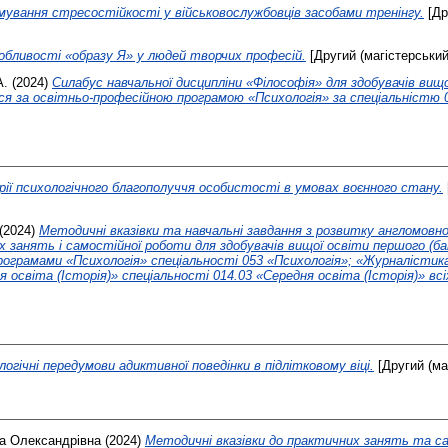
ування стресостійкості у військовослужбовців засобами тренінгу.
[Др
обливості «образу Я» у людей творчих професій.
[Другий (магістерський)
А.
(2024)
Силабус навчальної дисципліни «Філософія» для здобувачів вищ
ся за освітньо-професійною програмою «Психологія» за спеціальністю 0
ії психологічного благополуччя особистості в умовах воєнного стану.
(2024)
Методичні вказівки та навчальні завдання з розвитку англомовн
х занять і самостійної роботи для здобувачів вищої освіти першого (бак
ограмами «Психологія» спеціальності 053 «Психологія»; «Журналістика
 освіта (Історія)» спеціальності 014.03 «Середня освіта (Історія)» вс
логічні передумови адиктивної поведінки в підлітковому віці.
[Другий (маг
а Олександрівна
(2024)
Методичні вказівки до практичних занять та с