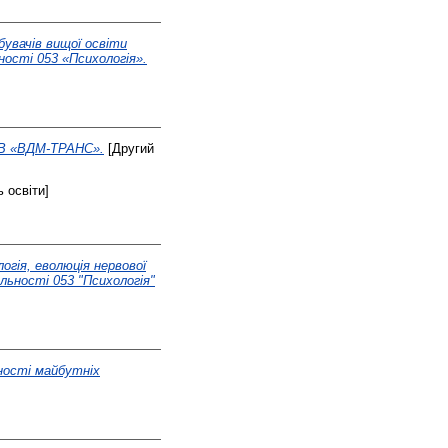
бувачів вищої освіти
ності 053 «Психологія».
ТОВ «ВДМ-ТРАНС».
[Другий
 освіти]
огія, еволюція нервової
альності 053 "Психологія"
ності майбутніх