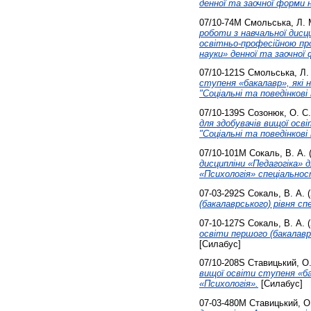
денної та заочної форми 
07/10-74М
Смольська, Л. 
роботи з навчальної дисци
освітньо-професійною про
науки» денної та заочної
07/10-121S
Смольська, Л.
ступеня «бакалавр», які 
"Соціальні та поведінкові 
07/10-139S
Созонюк, О. С.
для здобувачів вищої осв
"Соціальні та поведінкові 
07/10-101М
Сокаль, В. А.
дисципліни «Педагогіка» 
«Психологія» спеціальнос
07-03-292S
Сокаль, В. А.
(
(бакалаврського) рівня сп
07-10-127S
Сокаль, В. А.
(
освіти першого (бакалаврс
[Силабус]
07/10-208S
Ставицький, О.
вищої освіти ступеня «ба
«Психологія».
[Силабус]
07-03-480М
Ставицький, О