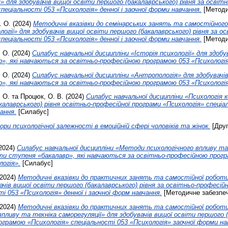
» для здобувачів вищої освіти першого (бакалаврського) рівня за освіт
пеціальності 053 «Психологія» денної і заочної форми навчання.
[Методи
. О.
(2024)
Методичні вказівки до семінарських занять та самостійного
логії» для здобувачів вищої освіти першого (бакалаврського) рівня за 
пеціальності 053 «Психологія» денної і заочної форми навчання.
[Методи
 О.
(2024)
Силабус навчальної дисципліни «Історія психології» для здобу
», які навчаються за освітньо-професійною програмою 053 «Психологія
 О.
(2024)
Силабус навчальної дисципліни «Антропологія» для здобувачі
», які навчаються за освітньо-професійною програмою 053 «Психологія
 О.
та
Процюк, О. В.
(2024)
Силабус навчальної дисципліни «Психологія 
калаврського) рівня освітньо-професійної програми «Психологія» спеціа
чання.
[Силабус]
ри психологічної залежності в емоційній сфері чоловіків та жінок.
[Друг
2024)
Силабус навчальної дисципліни «Методи психологічного впливу та
іти ступеня «бакалавр», які навчаються за освітньо-професійною прог
логія».
[Силабус]
2024)
Методичні вказівки до практичних занять та самостійної роботи 
чів вищої освіти першого (бакалаврського) рівня за освітньо-професі
і 053 «Психологія» денної і заочної форм навчання.
[Методичне забезпе
2024)
Методичні вказівки до практичних занять та самостійної роботи 
пливу та техніка саморегуляції» для здобувачів вищої освіти першого (
грамою «Психологія» спеціальності 053 «Психологія» заочної форми на