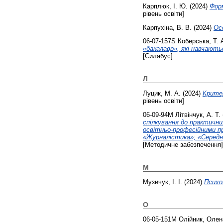
Карплюк, І. Ю.
(2024)
Форм
рівень освіти]
Карпухіна, В. В.
(2024)
Ос
06-07-157S
Коберська, Т. 
«бакалавр», які навчають
[Силабус]
Л
Луцик, М. А.
(2024)
Критер
рівень освіти]
06-09-94М
Літвінчук, А. Т.
спілкування до практични
освітньо-професійними пр
«Журналістика»; «Середня
[Методичне забезпечення]
М
Музичук, І. І.
(2024)
Психо
О
06-05-151М
Олійник, Олен