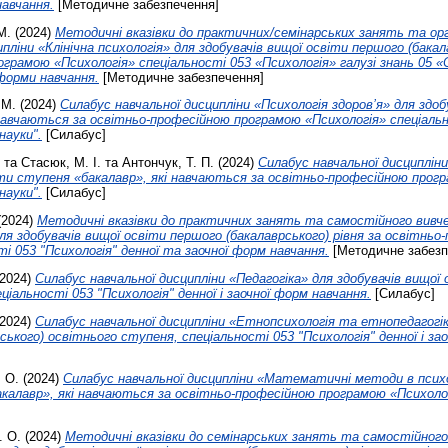
навчання.
[Методичне забезпечення]
М.
(2024)
Методичні вказівки до практичних/семінарських занять та орга
пліни «Клінічна психологія» для здобувачів вищої освіти першого (бакал
грамою «Психологія» спеціальності 053 «Психологія» галузі знань 05 «С
 форми навчання.
[Методичне забезпечення]
 М.
(2024)
Силабус навчальної дисципліни «Психологія здоров’я» для здоб
навчаються за освітньо-професійною програмою «Психологія» спеціально
науки".
[Силабус]
та
Стасюк, М. І.
та
Антончук, Т. П.
(2024)
Силабус навчальної дисципліни
іти ступеня «бакалавр», які навчаються за освітньо-професійною прогр
науки".
[Силабус]
(2024)
Методичні вказівки до практичних занять та самостійного вивче
для здобувачів вищої освіти першого (бакалаврського) рівня за освітнь
ті 053 "Психологія" денної та заочної форм навчання.
[Методичне забезп
2024)
Силабус навчальної дисципліни «Педагогіка» для здобувачів вищої
еціальності 053 "Психологія" денної і заочної форм навчання.
[Силабус]
2024)
Силабус навчальної дисципліни «Етнопсихологія та етнопедагогік
ького) освітнього ступеня, спеціальності 053 "Психологія" денної і за
 О.
(2024)
Силабус навчальної дисципліни «Математичні методи в психол
калавр», які навчаються за освітньо-професійною програмою «Психолог
. О.
(2024)
Методичні вказівки до семінарських занять та самостійного