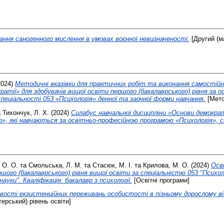
ння саногенного мислення в умовах воєнної невизначеності.
[Другий (м
2024)
Методичні вказівки для практичних робіт та виконання самостійно
ратії» для здобувачів вищої освіти першого (бакалаврського) рівня за 
пеціальності 053 «Психологія» денної та заочної форми навчання.
[Мето
а
Тихончук, Л. Х.
(2024)
Силабус навчальної дисципліни «Основи демократ
», які навчаються за освітньо-професійною програмою «Психологія», с
 О. О.
та
Смольська, Л. М.
та
Стасюк, М. І.
та
Крилова, М. О.
(2024)
Осв
шого (бакалаврського) рівня вищої освіти за спеціальністю 053 "Психоло
науки". Кваліфікація: бакалавр з психології.
[Освітні програми]
вості екзистенційних переживань особистості в пізньому дорослому віці
терський) рівень освіти]