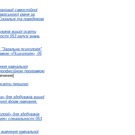
нізації самостійної
аврського) рівня за
оціальні та поведінкові
увачів вищої освіти
сті 053 галузі знань
 "Загальна психологія"
амою «Психологія», 05
ння навчальної
о-професійною програмою
ечення]
 освіти першого
а» для здобувачів вищої
очної форм навчання.
огії» для здобувачів
ія» спеціальності 053
 вивчення навчальної