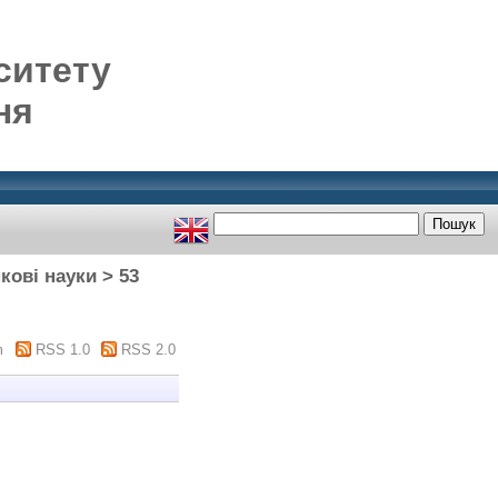
ситету
ня
кові науки > 53
m
RSS 1.0
RSS 2.0