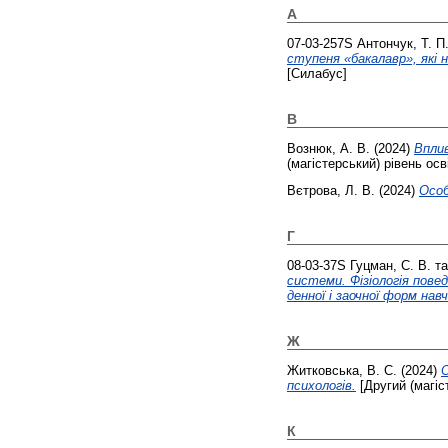
А
07-03-257S
Антончук, Т. П
ступеня «бакалавр», які 
[Силабус]
В
Вознюк, А. В.
(2024)
Впли
(магістерський) рівень осв
Вєтрова, Л. В.
(2024)
Особ
Г
08-03-37S
Гуцман, С. В.
т
системи. Фізіологія повед
денної і заочної форм нав
Ж
Житковська, В. С.
(2024)
О
психологів.
[Другий (магіс
К