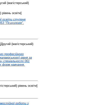
угий (магістерський)
 рівень освіти]
ої освіти ступеня
53 "Психологія".
[Другий (магістерський)
ого професійного
алаврського) рівня за
» спеціальності 061
іх форм навчання.
істерський) рівень освіти]
амостійної роботи з