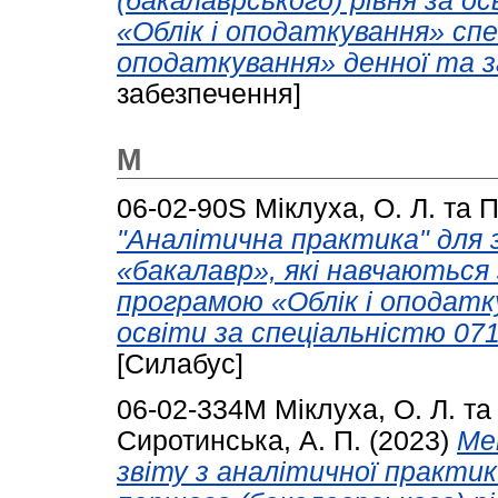
(бакалаврського) рівня за 
«Облік і оподаткування» спе
оподаткування» денної та з
забезпечення]
М
06-02-90S
Міклуха, О. Л.
та
П
"Аналітична практика" для 
«бакалавр», які навчаються
програмою «Облік і оподатк
освіти за спеціальністю 071
[Силабус]
06-02-334М
Міклуха, О. Л.
т
Сиротинська, А. П.
(2023)
Ме
звіту з аналітичної практик