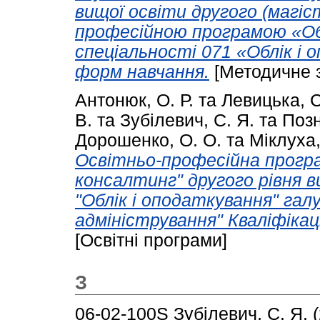
вищої освіти другого (магіс
професійною програмою «Об
спеціальності 071 «Облік і 
форм навчання.
[Методичне 
Антонюк, О. Р.
та
Левицька, С
В.
та
Зубілевич, С. Я.
та
Позн
Дорошенко, О. О.
та
Міклуха,
Освітньо-професійна прогр
консалтинг" другого рівня в
"Облік і оподаткування" галу
адміністрування" Кваліфікац
[Освітні програми]
З
06-02-100S
Зубілевич, С. Я.
(