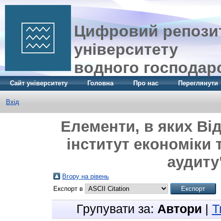
Цифровий репозит
університету
водного господар
Сайт університету
Головна
Про нас
Переглянути
Вхід
Елементи, в яких Ві
інститут економіки 
аудиту"
Вгору на рівень
Експорт в
Групувати за:
Автори
|
Т