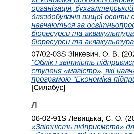
організація, бухгалтерськи
дляздобувачів вищої освіти 
навчаються за освітньопро
біоресурси та аквакультура
біоресурси та аквакультура
07/02-03S
Зінкевич, О. В.
(20
"Облік і звітність підприємс
ступеня «магістр», які нав
програмою "Економіка підп
[Силабус]
Л
06-02-91S
Левицька, С. О.
(2
«Звітність підприємств» дл