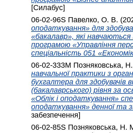
[Силабус]
06-02-96S
Павелко, О. В.
(20
оподаткування» для здобува
«бакалавр», які навчаються
програмою «Управління персо
спеціальність 051 «Економік
06-02-333М
Позняковська, Н.
навчальної практики з орган
бухгалтера для здобувачів 
(бакалаврського) рівня за 
«Облік і оподаткування» спе
оподаткування» денної та з
забезпечення]
06-02-85S
Позняковська, Н. 