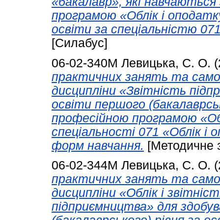
«бакалавр», які навчаються
програмою «Облік і оподатк
освіти за спеціальністю 071
[Силабус]
06-02-340М
Левицька, С. О.
(
практичних занять та самос
дисципліни «Звітність підп
освіти першого (бакалаврськ
професійною програмою «Об
спеціальності 071 «Облік і 
форм навчання.
[Методичне 
06-02-344М
Левицька, С. О.
(
практичних занять та самос
дисципліни «Облік і звітніс
підприємництва» для здобув