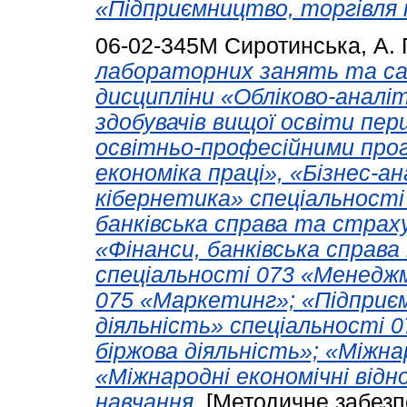
«Підприємництво, торгівля 
06-02-345М
Сиротинська, А. 
лабораторних занять та са
дисципліни «Обліково-аналі
здобувачів вищої освіти пер
освітньо-професійними прог
економіка праці», «Бізнес-а
кібернетика» спеціальності
банківська справа та страх
«Фінанси, банківська спра
спеціальності 073 «Менедж
075 «Маркетинг»; «Підприєм
діяльність» спеціальності 
біржова діяльність»; «Міжна
«Міжнародні економічні відн
навчання.
[Методичне забезп