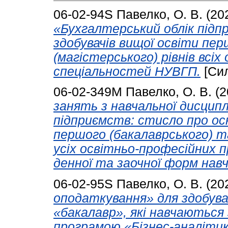
06-02-94S
Павелко, О. В.
(20
«Бухгалтерський облік підп
здобувачів вищої освіти пер
(магістерського) рівнів всі
спеціальностей НУВГП.
[Сил
06-02-349М
Павелко, О. В.
(2
занять з навчальної дисцип
підприємств: стисло про осн
першого (бакалаврського) та
усіх освітньо-професійних
денної та заочної форм навч
06-02-95S
Павелко, О. В.
(20
оподаткування» для здобува
«бакалавр», які навчаються
програмою «Бізнес-аналітик