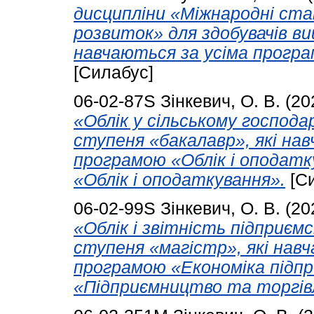
дисципліни «Міжнародні ст
розвиток» для здобувачів ви
навчаються за усіма програ
[Силабус]
06-02-87S
Зінкевич, О. В.
(20
«Облік у сільському господа
ступеня «бакалавр», які на
програмою «Облік і оподатк
«Облік і оподаткування».
[Си
06-02-99S
Зінкевич, О. В.
(20
«Облік і звітність підприєм
ступеня «магістр», які нав
програмою «Економіка підпр
«Підприємництво та торгів