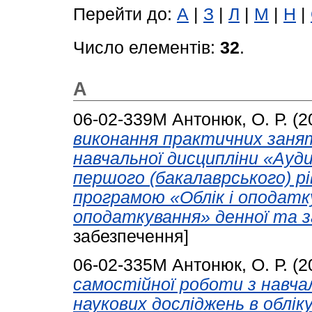
Перейти до:
А
|
З
|
Л
|
М
|
Н
|
Число елементів:
32
.
А
06-02-339М
Антонюк, О. Р.
(2
виконання практичних заня
навчальної дисципліни «Ауди
першого (бакалаврського) р
програмою «Облік і оподатку
оподаткування» денної та з
забезпечення]
06-02-335М
Антонюк, О. Р.
(2
самостійної роботи з навча
наукових досліджень в обліку