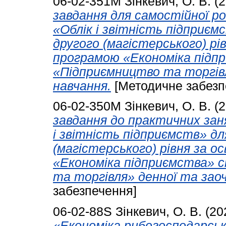
06-02-351М
Зінкевич, О. В.
(2
завдання для самостійної ро
«Облік і звітність підприєм
другого (магістерського) рі
програмою «Економіка підпр
«Підприємництво та торгівл
навчання.
[Методичне забезп
06-02-350М
Зінкевич, О. В.
(2
завдання до практичних зан
і звітність підприємств» дл
(магістерського) рівня за 
«Економіка підприємства» с
та торгівля» денної та зао
забезпечення]
06-02-88S
Зінкевич, О. В.
(20
«Економіка рибогосподарськ