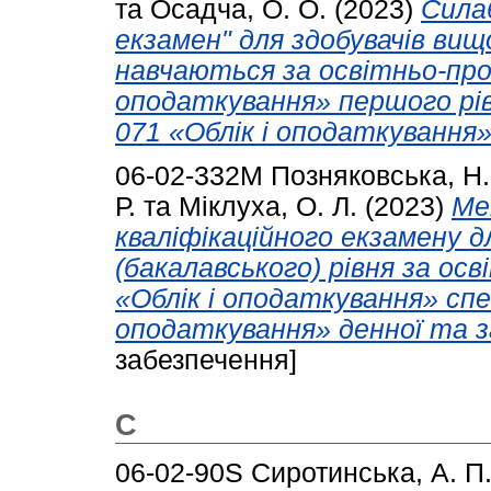
та
Осадча, О. О.
(2023)
Сила
екзамен" для здобувачів вищ
навчаються за освітньо-про
оподаткування» першого рів
071 «Облік і оподаткування»
06-02-332М
Позняковська, Н.
Р.
та
Міклуха, О. Л.
(2023)
Ме
кваліфікаційного екзамену д
(бакалавського) рівня за о
«Облік і оподаткування» спе
оподаткування» денної та з
забезпечення]
С
06-02-90S
Сиротинська, А. П