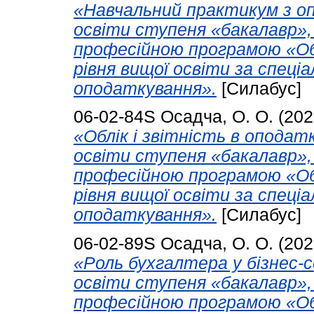
«Навчальний практикум з оп
освіти ступеня «бакалавр»,
професійною програмою «Об
рівня вищої освіти за спеціа
оподаткування».
[Силабус]
06-02-84S
Осадча, О. О.
(202
«Облік і звітність в оподатк
освіти ступеня «бакалавр»,
професійною програмою «Об
рівня вищої освіти за спеціа
оподаткування».
[Силабус]
06-02-89S
Осадча, О. О.
(202
«Роль бухгалтера у бізнес-с
освіти ступеня «бакалавр»,
професійною програмою «Об