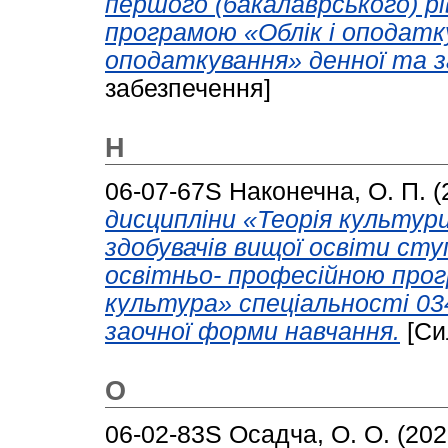
першого (бакалаврського) р
програмою «Облік і оподатку
оподаткування» денної та з
забезпечення]
Н
06-07-67S
Наконечна, О. П.
(
дисципліни «Теорія культур
здобувачів вищої освіти сту
освітньо- професійною про
культура» спеціальності 03
заочної форми навчання.
[Си
О
06-02-83S
Осадча, О. О.
(202