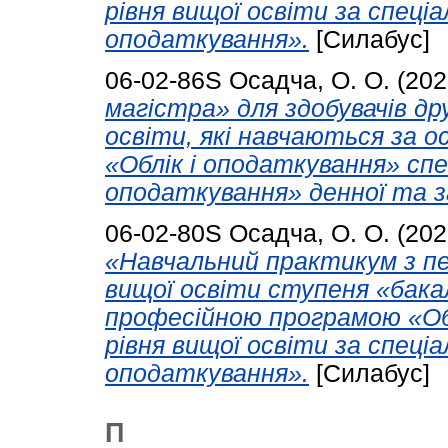
рівня вищої освіти за спеціа
оподаткування».
[Силабус]
06-02-86S
Осадча, О. О.
(202
магістра» для здобувачів др
освіти, які навчаються за 
«Облік і оподаткування» спе
оподаткування» денної та з
06-02-80S
Осадча, О. О.
(202
«Навчальний практикум з пе
вищої освіти ступеня «бакал
професійною програмою «Об
рівня вищої освіти за спеціа
оподаткування».
[Силабус]
П