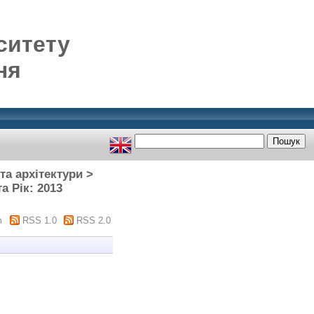
ситету
ня
та архітектури >
а Рік: 2013
m
RSS 1.0
RSS 2.0