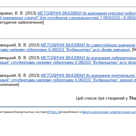
араван, В. В.
(2013)
МЕТОДИЧНІ ВКАЗІВКИ до виконання курсової роботи
ії інженерних споруд” для студентів спеціальностей 7.06010101 і 8.060
етодичне забезпечення]
авицький, В. В.
(2013)
МЕТОДИЧНІ ВКАЗІВКИ до самостійного вивчення д
ами напряму підготовки 6.060101 “Будівництво” всіх форм навчання.
[М
авицький, В. В.
(2013)
МЕТОДИЧНІ ВКАЗІВКИ до виконання лабораторних
ація” студентами напряму підготовки 6.060101 “Будівництво” всіх фор
авицький, В. В.
(2013)
МЕТОДИЧНІ ВКАЗІВКИ до виконання контрольної р
ація” студентами напряму підготовки 6.060101 “Будівництво” заочної 
езпечення]
Цей список був створений у
Thu
истування Базується на системі
EPrints 3
розробленої в
Школі електроніки і комп'ютерних на