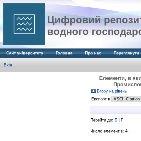
Цифровий репозит
водного господар
Сайт університету
Головна
Про нас
Переглянути
Вхід
Елементи, в яки
Промислово
Вгору на рівень
Експорт в
Перейти до:
Б
|
Г
Число елементів:
4
.