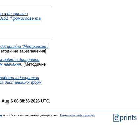
 з дисципліни
10101 “Промислове та
исципліни “Метрологія і
етодичне забезпечення]
 робіт з дисципліни
м навчання.
[Методичне
оботи з дисципліни
та дистанційної форм
 Aug 6 06:38:36 2026 UTC
.
ук
при Саутгемптонському університеті.
Подальша інформація і