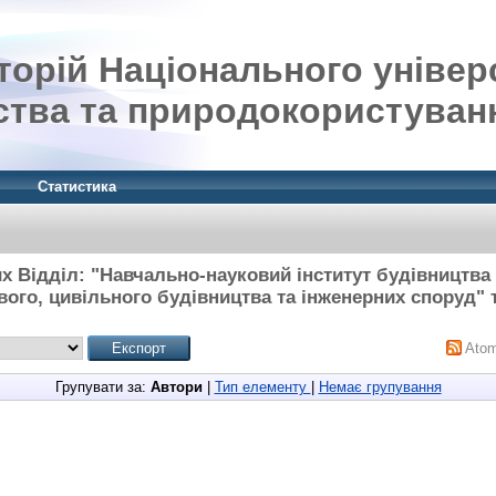
орій Національного універ
ства та природокористуван
Статистика
х Відділ: "Навчально-науковий інститут будівництва 
го, цивільного будівництва та інженерних споруд" т
Ato
Групувати за:
Автори
|
Тип елементу
|
Немає групування