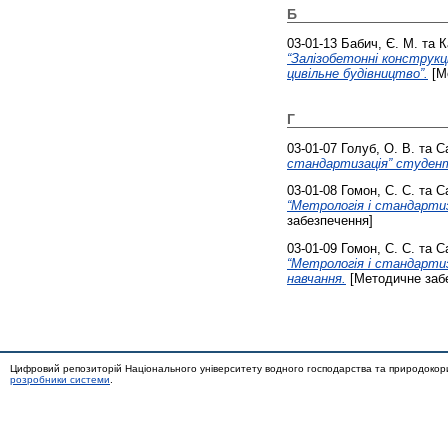
Б
03-01-13
Бабич, Є. М.
та
К
“Залізобетонні конструкц
цивільне будівництво”.
[М
Г
03-01-07
Голуб, О. В.
та
С
стандартизація” студент
03-01-08
Гомон, С. С.
та
С
“Метрологія і стандартиз
забезпечення]
03-01-09
Гомон, С. С.
та
С
“Метрологія і стандартиз
навчання.
[Методичне заб
Цифровий репозиторій Національного університету водного господарства та природокор
розробники системи
.