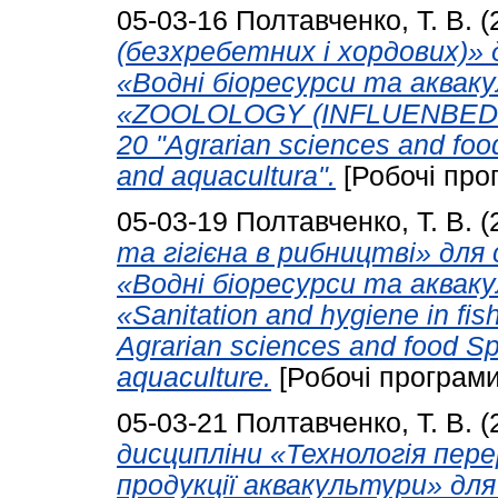
05-03-16
Полтавченко, Т. В.
(
(безхребетних і хордових)» 
«Водні біоресурси та аквакул
«ZOОLOLOGY (INFLUENBED A
20 "Agrarian sciences and foo
and aquacultura".
[Робочі про
05-03-19
Полтавченко, Т. В.
(
та гігієна в рибництві» для
«Водні біоресурси та аквакул
«Sanitation and hygiene in fi
Agrarian sciences and food Spe
aquaculture.
[Робочі програми
05-03-21
Полтавченко, Т. В.
(
дисципліни «Технологія пер
продукції аквакультури» дл