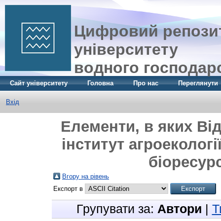
Цифровий репозит
університету
водного господар
Сайт університету
Головна
Про нас
Переглянути
Вхід
Елементи, в яких Ві
інститут агроеколог
біоресурс
Вгору на рівень
Експорт в
Групувати за:
Автори
|
Т