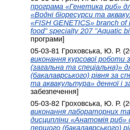
програма «Генетика риб» дл
«Водні біоресурси та аквакул
«FISH GENETICS» branch of k
food" specialty 207 "Aquatic b
програми]
05-03-81
Гроховська, Ю. Р.
(2
виконання курсової роботи з
(загальна та спеціальна)» д
(бакалаврського) рівня за с
та аквакультура» денної і з
забезпечення]
05-03-82
Гроховська, Ю. Р.
(2
виконання лабораторних та 
дисципліни «Анатомія риб» д
першого (бакалаврського) рі