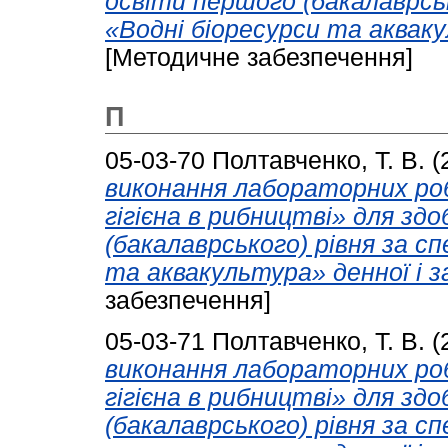
освіти першого (бакалаврськ
«Водні біоресурси та аквак
[Методичне забезпечення]
П
05-03-70
Полтавченко, Т. В.
(
виконання лабораторних роб
гігієна в рибництві» для зд
(бакалаврського) рівня за с
та аквакультура» денної і з
забезпечення]
05-03-71
Полтавченко, Т. В.
(
виконання лабораторних роб
гігієна в рибництві» для зд
(бакалаврського) рівня за с