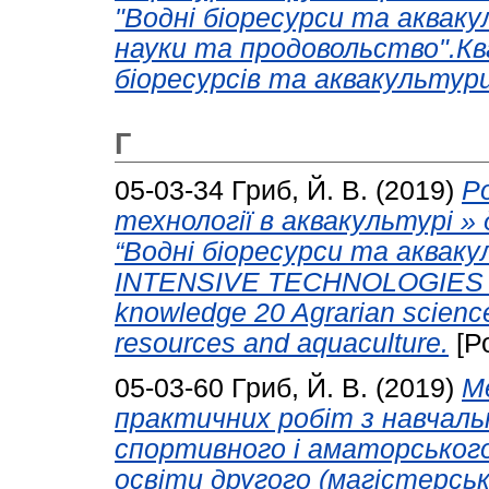
"Водні біоресурси та акваку
науки та продовольство".Ква
біоресурсів та аквакультури
Г
05-03-34
Гриб, Й. В.
(2019)
Р
технології в аквакультурі »
“Водні біоресурси та аквакуль
INTENSIVE TECHNOLOGIES 
knowledge 20 Agrarian science
resources and aquaculture.
[Р
05-03-60
Гриб, Й. В.
(2019)
М
практичних робіт з навчальн
спортивного і аматорського
освіти другого (магістерськ