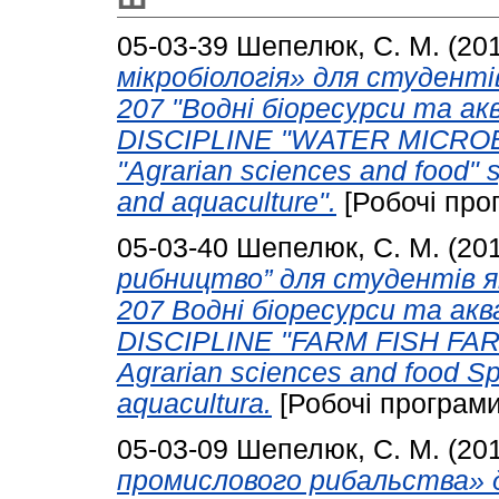
05-03-39
Шепелюк, С. М.
(20
мікробіологія» для студенті
207 "Водні біоресурси та 
DISCIPLINE "WATER MICROBI
"Agrarian sciences and food" 
and aquaculturе".
[Робочі про
05-03-40
Шепелюк, С. М.
(20
рибництво” для студентів я
207 Водні біоресурси та а
DISCIPLINE "FARM FISH FARM
Agrarian sciences and food Sp
aquacultura.
[Робочі програми
05-03-09
Шепелюк, С. М.
(20
промислового рибальства» д