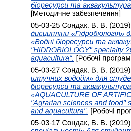
біоресурси та аквакультура»
[Методичне забезпечення]
05-03-25
Сондак, В. В.
(2019
дисципліни «Гідробіологія» 
«Водні біоресурси та аквакул
"HIDROBIOLOGY" specialty 20
aquacultura".
[Робочі програм
05-03-27
Сондак, В. В.
(2019
штучних водойм» для студе
біоресурси та аквакультура».
«AQUACULTURE OF ARTIFICIA
"Agrarian sciences and food" 
and aquacultura".
[Робочі про
05-03-17
Сондак, В. В.
(2019
спеціальності» для студент