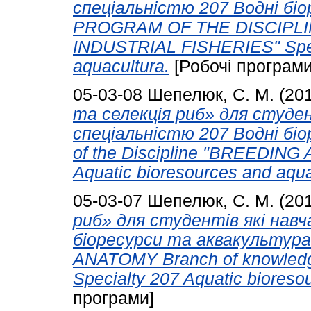
спеціальністю 207 Водні бі
PROGRAM OF THE DISCIPL
INDUSTRIAL FISHERIES" Speci
aquacultura.
[Робочі програми
05-03-08
Шепелюк, С. М.
(20
та селекція риб» для студе
спеціальністю 207 Водні бі
of the Discipline "BREEDING
Aquatic bioresources and aqua
05-03-07
Шепелюк, С. М.
(20
риб» для студентів які нав
біоресурси та аквакультура. 
ANATOMY Branch of knowledge
Specialty 207 Aquatic bioreso
програми]