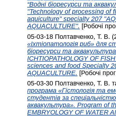
“Водні біоресурси та аквакул
"Technology of processing of f
aquiculture" specialty 207
AQUACULTURE".
[Робочі про
05-03-18
Полтавченко, Т. В.
(
«Іхтіопатологія риб» для с
біоресурси та аквакультура».
ICHTIOPATHOLOGY OF FISH Br
sciences and food Special
AQUACULTURE.
[Робочі про
05-03-30
Полтавченко, Т. В.
т
програма «Гістологія та ем
студентів за спеціальністю
аквакультура». Program of t
EMBRYOLOGY OF WATER ANIM