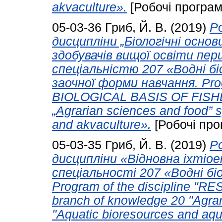
akvaculture».
[Робочі програм
05-03-36
Гриб, Й. В.
(2019)
Р
дисципліни „Біологічні осно
здобувачів вищої освіти пер
спеціальністю 207 «Водні бі
заочної форми навчання. Prog
BIOLOGICAL BASIS OF FISHER
„Agrarian sciences and food” 
and akvaculture».
[Робочі про
05-03-35
Гриб, Й. В.
(2019)
Р
дисципліни «Відновна іхтіое
спеціальності 207 «Водні б
Program of the discipline 
branch of knowledge 20 "Agrar
"Aquatic bioresources and aqu