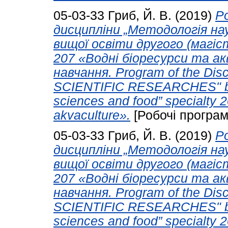
05-03-33
Гриб, Й. В.
(2019)
Р
дисципліни „Методологія нау
вищої освіти другого (магіс
207 «Водні біоресурси та ак
навчання. Program of the D
SCIENTIFIC RESEARCHES" bra
sciences and food” specialty 
akvaculture».
[Робочі програм
05-03-33
Гриб, Й. В.
(2019)
Р
дисципліни „Методологія нау
вищої освіти другого (магіс
207 «Водні біоресурси та ак
навчання. Program of the D
SCIENTIFIC RESEARCHES" bra
sciences and food” specialty 