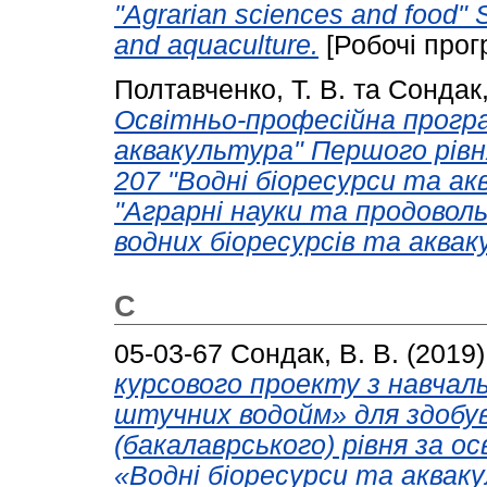
"Agrarian sciences and food" 
and aquaculture.
[Робочі прог
Полтавченко, Т. В.
та
Сондак,
Освітньо-професійна програ
аквакультура" Першого рівн
207 "Водні біоресурси та ак
"Аграрні науки та продоволь
водних біоресурсів та аквак
С
05-03-67
Сондак, В. В.
(2019
курсового проекту з навчал
штучних водойм» для здобув
(бакалаврського) рівня за 
«Водні біоресурси та аквак