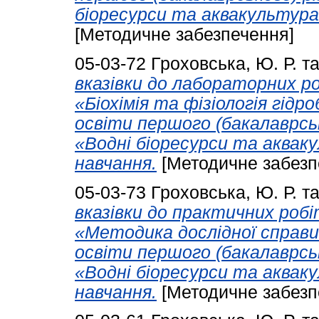
біоресурси та аквакультура»
[Методичне забезпечення]
05-03-72
Гроховська, Ю. Р.
т
вказівки до лабораторних ро
«Біохімія та фізіологія гідр
освіти першого (бакалаврськ
«Водні біоресурси та акваку
навчання.
[Методичне забезп
05-03-73
Гроховська, Ю. Р.
т
вказівки до практичних робі
«Методика дослідної справи 
освіти першого (бакалаврськ
«Водні біоресурси та акваку
навчання.
[Методичне забезп