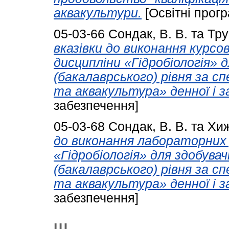
аквакультури.
[Освітні прог
05-03-66
Сондак, В. В.
та
Тру
вказівки до виконання курсо
дисципліни «Гідробіологія» 
(бакалаврського) рівня за с
та аквакультура» денної і з
забезпечення]
05-03-68
Сондак, В. В.
та
Хиж
до виконання лабораторних 
«Гідробіологія» для здобува
(бакалаврського) рівня за с
та аквакультура» денної і з
забезпечення]
Ш