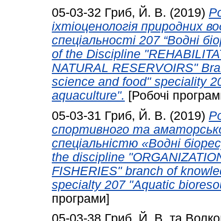
05-03-32
Гриб, Й. В.
(2019)
Р
іхтіоценологія природних в
спеціальності 207 “Водні бі
of the Discipline "REHABIL
NATURAL RESERVOIRS" Branch
science and food" speciality 2
aquaculture".
[Робочі програм
05-03-31
Гриб, Й. В.
(2019)
Р
спортивного та аматорсько
спеціальністю «Водні біоре
the discipline "ORGANIZAT
FISHERIES" branch of knowled
specialty 207 "Aquatic biores
програми]
05-03-38
Гриб, Й. В.
та
Волко