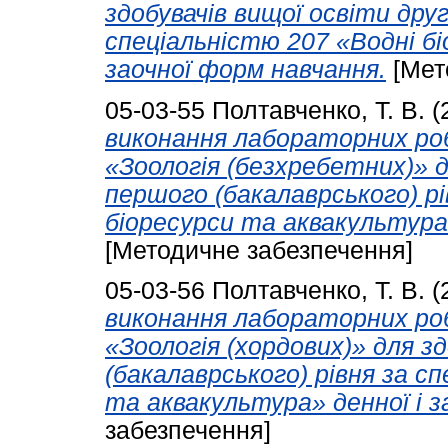
здобувачів вищої освіти друг
спеціальністю 207 «Водні бі
заочної форм навчання.
[Мет
05-03-55
Полтавченко, Т. В.
(
виконання лабораторних роб
«Зоологія (безхребетних)» д
першого (бакалаврського) рі
біоресурси та аквакультура»
[Методичне забезпечення]
05-03-56
Полтавченко, Т. В.
(
виконання лабораторних роб
«Зоологія (хордових)» для з
(бакалаврського) рівня за с
та аквакультура» денної і з
забезпечення]