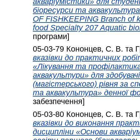
акваріумістики» для студен
біоресурси та аквакультура»
OF FISHKEEPING Branch of kn
food Specialty 207 Aquatic bi
програми]
05-03-79
Кононцев, С. В.
та
Г
вказівки до практичних робі
«Лікування та профілактика
аквакультури» для здобувачі
(магістерського) рівня за с
та аквакультура» денної фо
забезпечення]
05-03-80
Кононцев, С. В.
та
Г
вказівки до виконання практ
дисципліни «Основи акваріум