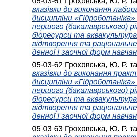
05-03-61
Гроховська, Ю. Р.
т
вказівки до виконання лабор
дисципліни «Гідроботаніка» 
першого (бакалаврського) рі
біоресурси та аквакультура»
відтворення та раціональне
денної і заочної форм навчан
05-03-62
Гроховська, Ю. Р.
т
вказівки до виконання практ
дисципліни «Гідроботаніка» 
першого (бакалаврського) рі
біоресурси та аквакультура»
відтворення та раціональне
денної і заочної форм навчан
05-03-63
Гроховська, Ю. Р.
т