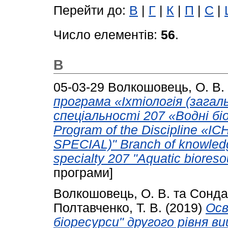
Перейти до:
В
|
Г
|
К
|
П
|
С
|
Число елементів:
56
.
В
05-03-29
Волкошовець, О. В.
програма «Іхтіологія (загал
спеціальності 207 «Водні б
Program of the Discipline
SPECIAL)" Branch of knowledg
specialty 207 "Aquatic biores
програми]
Волкошовець, О. В.
та
Сондак
Полтавченко, Т. В.
(2019)
Осв
біоресурси" другого рівня в