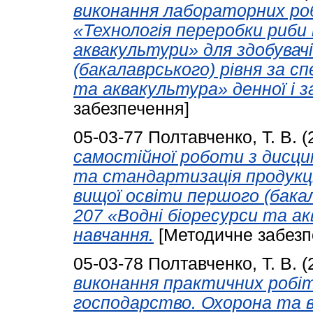
виконання лабораторних роб
«Технологія переробки риби
аквакультури» для здобувач
(бакалаврського) рівня за с
та аквакультура» денної і з
забезпечення]
05-03-77
Полтавченко, Т. В.
(
самостійної роботи з дисци
та стандартизація продукці
вищої освіти першого (бакал
207 «Водні біоресурси та ак
навчання.
[Методичне забезп
05-03-78
Полтавченко, Т. В.
(
виконання практичних робіт
господарство. Охорона та в