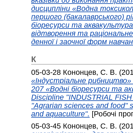
вказівки до виконання практ
дисципліни «Водна токсиколо
першого (бакалаврського) рі
біоресурси та аквакультура»
відтворення та раціональне
денної і заочної форм навчан
К
05-03-28
Кононцев, С. В.
(20
«Індустріальне рибництво» 
207 «Водні біоресурси та ак
Discipline "INDUSTRIAL FISH
"Agrarian sciences and food" 
and aquaculture".
[Робочі про
05-03-45
Кононцев, С. В.
(20