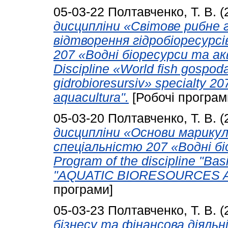
05-03-22
Полтавченко, Т. В.
(
дисципліни «Світове рибне
відтворення гідробіоресурсі
207 «Водні біоресурси та ак
Discipline «World fish gospod
gidrobioresursiv» specialty 20
aquacultura".
[Робочі програм
05-03-20
Полтавченко, Т. В.
(
дисципліни «Основи марику
спеціальністю 207 «Водні б
Program of the discipline "Basi
"AQUATIC BIORESOURCES 
програми]
05-03-23
Полтавченко, Т. В.
(
бізнесу та фінансова діяль