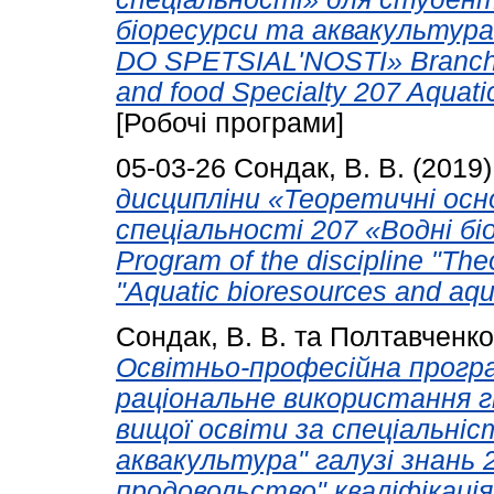
біоресурси та аквакультура»
DO SPETSIALʹNOSTI» Branch o
and food Specialty 207 Aquati
[Робочі програми]
05-03-26
Сондак, В. В.
(2019
дисципліни «Теоретичні ос
спеціальності 207 «Водні б
Program of the discipline "Theo
"Aquatic bioresources and aqu
Сондак, В. В.
та
Полтавченко,
Освітньо-професійна прогр
раціональне використання гі
вищої освіти за спеціальніс
аквакультура" галузі знань 
продовольство" кваліфікація