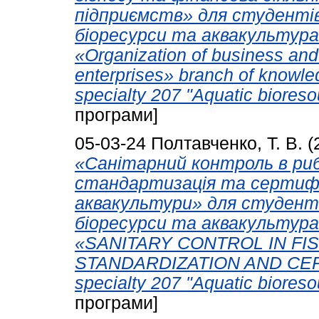
підприємств» для студентів
біоресурси та аквакультура».
«Organization of business and f
enterprises» branch of knowle
specialty 207 "Aquatic biores
програми]
05-03-24
Полтавченко, Т. В.
(
«Санітарний контроль в ри
стандартизація та сертифік
аквакультури» для студенті
біоресурси та аквакультура».
«SANITARY CONTROL IN FI
STANDARDIZATION AND CERT
specialty 207 "Aquatic biores
програми]