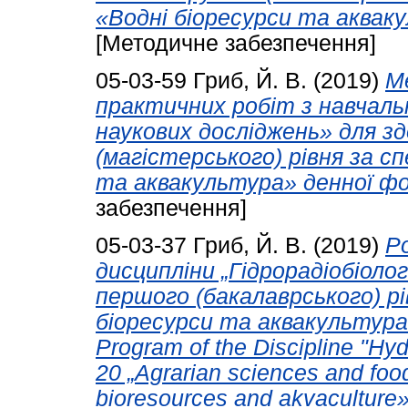
«Водні біоресурси та аквак
[Методичне забезпечення]
05-03-59
Гриб, Й. В.
(2019)
М
практичних робіт з навчаль
наукових досліджень» для зд
(магістерського) рівня за с
та аквакультура» денної фо
забезпечення]
05-03-37
Гриб, Й. В.
(2019)
Р
дисципліни „Гідрорадіобіолог
першого (бакалаврського) рі
біоресурси та аквакультура»
Program of the Discipline "Hy
20 „Agrarian sciences and foo
bioresources and akvaculture»