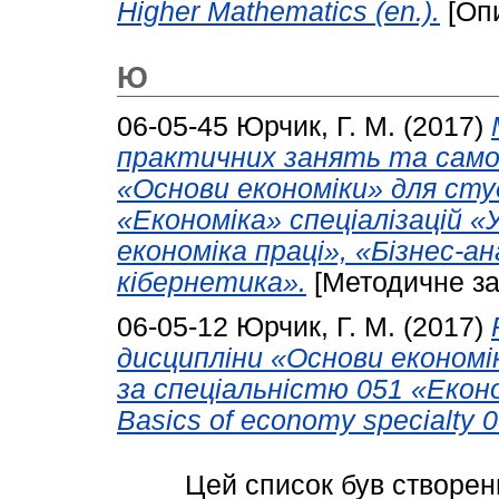
Higher Mathematics (en.).
[Опи
Ю
06-05-45
Юрчик, Г. М.
(2017)
практичних занять та само
«Основи економіки» для сту
«Економіка» спеціалізацій 
економіка праці», «Бізнес-а
кібернетика».
[Методичне за
06-05-12
Юрчик, Г. М.
(2017)
дисципліни «Основи економі
за спеціальністю 051 «Економ
Basics of economy specialty 
Цей список був створе