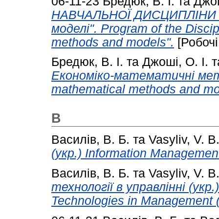
06-11-23
Бредюк, В. І.
та
Джош
НАВЧАЛЬНОЇ ДИСЦИПЛІНИ "
моделі". Program of the Disci
methods and models".
[Робочі
Бредюк, В. І.
та
Джоші, О. І.
т
Економіко-математичні мето
mathematical methods and mod
В
Василів, В. Б.
та
Vasyliv, V. B
(укр.) Information Management
Василів, В. Б.
та
Vasyliv, V. B
технології в управлінні (укр.
Technologies in Management (