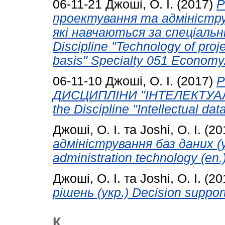
06-11-21
Джоші, О. І.
(2017)
Р
проектування та адміністру
які навчаються за спеціальн
Discipline "Technology of proje
basis" Specialty 051 Economy
06-11-10
Джоші, О. І.
(2017)
Р
ДИСЦИПЛІНИ "ІНТЕЛЕКТУАЛ
the Discipline "Intellectual dat
Джоші, О. І.
та
Joshi, O. I.
(20
адміністрування баз даних (у
administration technology (en.)
Джоші, О. І.
та
Joshi, O. I.
(20
рішень (укр.) Decision support
К