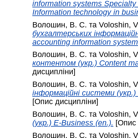
information systems Specialty
Information technology in busi
Волошин, В. С.
та
Voloshin, V
бухгалтерських інформаційни
accounting information systems
Волошин, В. С.
та
Voloshin, V
контентом (укр.) Content ma
дисципліни]
Волошин, В. С.
та
Voloshin, V
інформаційні системи (укр.) C
[Опис дисципліни]
Волошин, В. С.
та
Voloshin, V
(укр.) E-Business (en.).
[Опис 
Волошин, В. С.
та
Voloshin, V