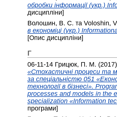
обробки інформації (укр.) Info
дисципліни]
Волошин, В. С.
та
Voloshin, V
в економіці (укр.) Information
[Опис дисципліни]
Г
06-11-14
Грицюк, П. М.
(2017
«Стохастичні процеси та мо
за спеціальністю 051 «Еконо
технології в бізнесі». Program
processes and models in the
specialization «Information te
програми]