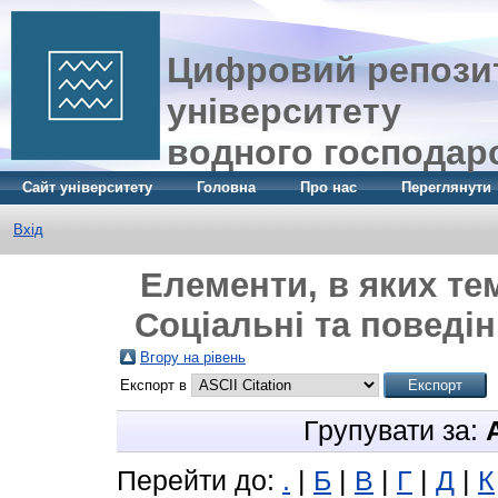
Цифровий репозит
університету
водного господар
Сайт університету
Головна
Про нас
Переглянути
Вхід
Елементи, в яких те
Соціальні та поведін
Вгору на рівень
Експорт в
Групувати за:
Перейти до:
.
|
Б
|
В
|
Г
|
Д
|
К