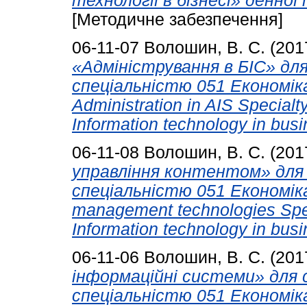
технології в бізнесі» денної
[Методичне забезпечення]
06-11-07
Волошин, В. С.
(201
«Адміністрування в БІС» дл
спеціальністю 051 Економіка 
Administration in AIS Special
Information technology in busi
06-11-08
Волошин, В. С.
(201
управління контентом» для 
спеціальністю 051 Економіка 
management technologies Spec
Information technology in busi
06-11-06
Волошин, В. С.
(201
інформаційні системи» для 
спеціальністю 051 Економіка.