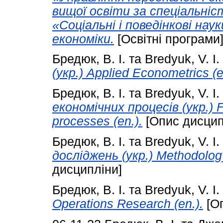
вищої освіти за спеціальніс
«Соціальні і поведінкові наук
економіки.
[Освітні програми
Бредюк, В. І.
та
Bredyuk, V. I.
(укр.) Applied Econometrics (e
Бредюк, В. І.
та
Bredyuk, V. I.
економічних процесів (укр.) F
processes (en.).
[Опис дисцип
Бредюк, В. І.
та
Bredyuk, V. I.
досліджень (укр.) Methodology 
дисципліни]
Бредюк, В. І.
та
Bredyuk, V. I.
Operations Research (en.).
[Оп