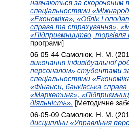
навчаються за скороченим т
спеціальностями «Міжнародн
«Економіка», «Облік і опода
справа та страхування», «
«Підприємництво, торгівля 
програми]
06-05-44
Самолюк, Н. М.
(20
виконання індивідуальної ро
персоналом» студентами за
спеціальностями «Економіка
«Фінанси, банківська справ
«Маркетинг», «Підприємниц
діяльність».
[Методичне заб
06-05-09
Самолюк, Н. М.
(20
дисципліни «Управління пер