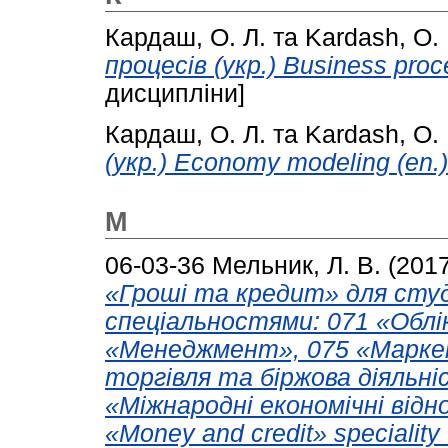
Кардаш, О. Л.
та
Kardash, O. 
процесів (укр.) Business proc
дисципліни]
Кардаш, О. Л.
та
Kardash, O. 
(укр.) Economy modeling (en.)
М
06-03-36
Мельник, Л. В.
(201
«Гроші та кредит» для студ
спеціальностями: 071 «Облік
«Менеджмент», 075 «Маркет
торгівля та біржова діяльні
«Міжнародні економічні відно
«Money and credit» speciality