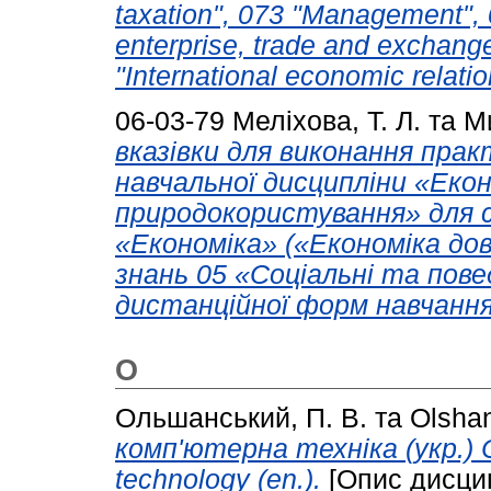
taxation", 073 "Management", 
enterprise, trade and exchange
"International economic relatio
06-03-79
Меліхова, Т. Л.
та
Ми
вказівки для виконання пра
навчальної дисципліни «Екон
природокористування» для 
«Економіка» («Економіка довк
знань 05 «Соціальні та пове
дистанційної форм навчання
О
Ольшанський, П. В.
та
Olshan
комп'ютерна техніка (укр.) 
technology (en.).
[Опис дисци