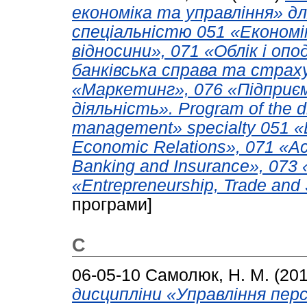
економіка та управління» дл
спеціальністю 051 «Економік
відносини», 071 «Облік і оп
банківська справа та страх
«Маркетинг», 076 «Підприєм
діяльність». Program of the di
management» specialty 051 «Е
Economic Relations», 071 «Ac
Banking and Insurance», 073
«Entrepreneurship, Trade and S
програми]
С
06-05-10
Самолюк, Н. М.
(20
дисципліни «Управління пер