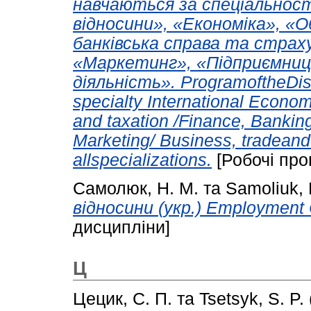
навчаються за спеціальност
відносини», «Економіка», «О
банківська справа та стра
«Маркетинг», «Підприємниц
діяльність». ProgramoftheDi
specialty International Econo
and taxation /Finance, Bankin
Marketing/ Business, tradeande
allspecializations.
[Робочі про
Самолюк, Н. М.
та
Samoliuk, 
відносини (укр.) Employment C
дисципліни]
Ц
Цецик, С. П.
та
Tsetsyk, S. P.