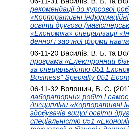
06-11-31
Василів, В. Б.
та
Вол
рекомендації до курсової ро
«Корпоративні інформаційні
освіти другого (магістерськ
«Економіка» спеціалізації «І
денної і заочної форми навча
06-11-20
Василів, В. Б.
та
Вол
програма «Електронний бізн
за спеціальністю 051 Економі
Business" Specialty 051 Econ
06-11-32
Волошин, В. С.
(201
лабораторних робіт і самос
дисципліни «Корпоративні і
здобувачів вищої освіти друг
спеціальністю 051 «Економік