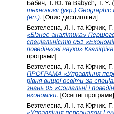
Бабич, Т. Ю.
та
Babych, T. Y.
(
технології (укр.) Geographic 
(en.).
[Опис дисципліни]
Безтелесна, Л. І.
та
Юрчик, Г.
«Бізнес-аналітика» Першого
спеціальністю 051 «Економік
поведінкові науки» Кваліфіка
програми]
Безтелесна, Л. І.
та
Юрчик, Г.
ПРОГРАМА «Управління персо
рівня вищої освіти За спеці
знань 05 «Соціальні і поведі
економіки.
[Освітні програми
Безтелесна, Л. І.
та
Юрчик, Г.
«Управління персоналом і ек