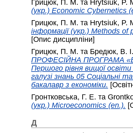
Грицюк, П. М.
та
Hrytsiuk, P. 
(укр.) Economic Cybernetics (e
Грицюк, П. М.
та
Hrytsiuk, P. 
інформації (укр.) Methods of p
[Опис дисципліни]
Грицюк, П. М.
та
Бредюк, В. І
ПРОФЕСІЙНА ПРОГРАМА «
Першого рівня вищої освіти
галузі знань 05 Соціальні та
бакалавр з економіки.
[Освіт
Гронтковська, Г. Е.
та
Grontko
(укр.) Microeconomics (en.).
[
Д