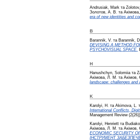
Andrusiak, Mark
та
Zolotov,
Золотов, А. В.
та
Акімова,
era of new identities and con
B
Barannik, V.
та
Barannik, D
DEVISING A METHOD FO
PSYCHOVISUAL SPACE.
E
H
Hanushchyn, Solomiia
та
Z
Акімова, Л. М.
та
Акімов, 
landscape: challenges and as
K
Karolyi, H.
та
Akimova, L.
International Conflicts, Dig
Management Review (2(26)).
Karolyi, Henriett
та
Budiako
Акімова, Л. М.
та
Акімов, 
ECONOMIC SECURITY OF
ІНСТРУМЕНТ ЗАБЕЗПЕЧ