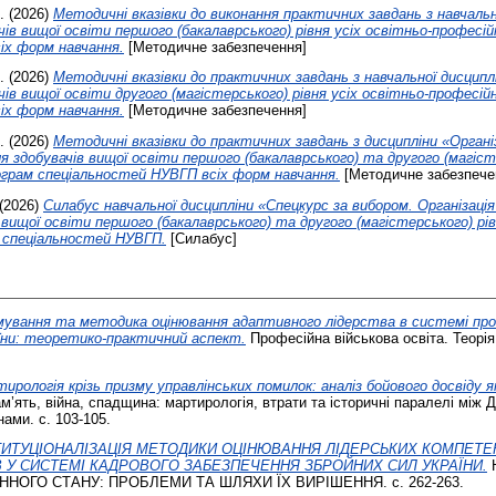
.
(2026)
Методичні вказівки до виконання практичних завдань з навчаль
чів вищої освіти першого (бакалаврського) рівня усіх освітньо-професі
іх форм навчання.
[Методичне забезпечення]
.
(2026)
Методичні вказівки до практичних завдань з навчальної дисцип
чів вищої освіти другого (магістерського) рівня усіх освітньо-професій
іх форм навчання.
[Методичне забезпечення]
.
(2026)
Методичні вказівки до практичних завдань з дисципліни «Органі
я здобувачів вищої освіти першого (бакалаврського) та другого (магісте
ограм спеціальностей НУВГП всіх форм навчання.
[Методичне забезпече
(2026)
Силабус навчальної дисципліни «Спецкурс за вибором. Організаці
вищої освіти першого (бакалаврського) та другого (магістерського) рів
х спеціальностей НУВГП.
[Силабус]
ування та методика оцінювання адаптивного лідерства в системі проф
аїни: теоретико-практичний аспект.
Професійна військова освіта. Теорія
ирологія крізь призму управлінських помилок: аналіз бойового досвіду
’ять, війна, спадщина: мартирологія, втрати та історичні паралелі між 
нами. с. 103-105.
ТИТУЦІОНАЛІЗАЦІЯ МЕТОДИКИ ОЦІНЮВАННЯ ЛІДЕРСЬКИХ КОМПЕТ
 У СИСТЕМІ КАДРОВОГО ЗАБЕЗПЕЧЕННЯ ЗБРОЙНИХ СИЛ УКРАЇНИ.
НОГО СТАНУ: ПРОБЛЕМИ ТА ШЛЯХИ ЇХ ВИРІШЕННЯ. с. 262-263.