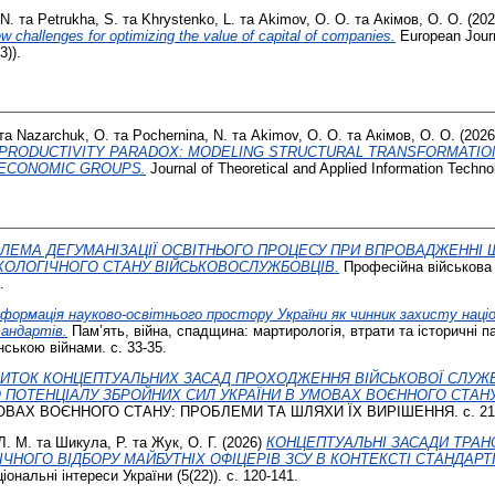
 N.
та
Petrukha, S.
та
Khrystenko, L.
та
Akimov, O. O.
та
Акімов, О. О.
(20
w challenges for optimizing the value of capital of companies.
European Journ
3)).
та
Nazarchuk, O.
та
Pochernina, N.
та
Akimov, O. O.
та
Акімов, О. О.
(202
 PRODUCTIVITY PARADOX: MODELING STRUCTURAL TRANSFORMATIO
 ECONOMIC GROUPS.
Journal of Theoretical and Applied Information Technol
ЛЕМА ДЕГУМАНІЗАЦІЇ ОСВІТНЬОГО ПРОЦЕСУ ПРИ ВПРОВАДЖЕННІ 
ХОЛОГІЧНОГО СТАНУ ВІЙСЬКОВОСЛУЖБОВЦІВ.
Професійна військова о
.
формація науково-освітнього простору України як чинник захисту націо
андартів.
Пам’ять, війна, спадщина: мартирологія, втрати та історичні 
нською війнами. с. 33-35.
ИТОК КОНЦЕПТУАЛЬНИХ ЗАСАД ПРОХОДЖЕННЯ ВІЙСЬКОВОЇ СЛУЖБ
 ПОТЕНЦІАЛУ ЗБРОЙНИХ СИЛ УКРАЇНИ В УМОВАХ ВОЄННОГО СТАНУ
ОВАХ ВОЄННОГО СТАНУ: ПРОБЛЕМИ ТА ШЛЯХИ ЇХ ВИРІШЕННЯ. с. 217
Л. М.
та
Шикула, Р.
та
Жук, О. Г.
(2026)
КОНЦЕПТУАЛЬНІ ЗАСАДИ ТРАН
НОГО ВІДБОРУ МАЙБУТНІХ ОФІЦЕРІВ ЗСУ В КОНТЕКСТІ СТАНДАРТ
іональні інтереси України (5(22)). с. 120-141.