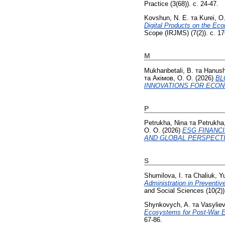
Practice (3(68)). с. 24-47.
Kovshun, N. E.
та
Kurei, O
Digital Products on the Eco
Scope (IRJMS) (7(2)). с. 1
M
Mukhanbetali, B.
та
Hanush
та
Акімов, О. О.
(2026)
BL
INNOVATIONS FOR ECON
P
Petrukha, Nina
та
Petrukha,
О. О.
(2026)
ESG FINANC
AND GLOBAL PERSPECTI
S
Shumilova, I.
та
Chaliuk, Yu
Administration in Preventiv
and Social Sciences (10(2))
Shynkovych, A.
та
Vasyliev
Ecosystems for Post-War E
67-86.