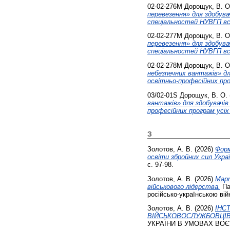
02-02-276М
Дорощук, В. О
перевезення» для здобува
спеціальностей НУВГП вс
02-02-277М
Дорощук, В. О
перевезення» для здобува
спеціальностей НУВГП вс
02-02-278М
Дорощук, В. О
небезпечних вантажів» дл
освітньо-професійних пр
03/02-01S
Дорощук, В. О.
вантажів» для здобувачів 
професійних програм усі
З
Золотов, А. В.
(2026)
Форм
освіти збройних сил Укр
с. 97-98.
Золотов, А. В.
(2026)
Март
військового лідерства.
Пам
російсько-українською вій
Золотов, А. В.
(2026)
ІНС
ВІЙСЬКОВОСЛУЖБОВЦІВ
УКРАЇНИ В УМОВАХ ВОЄН