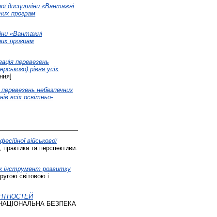
ної дисципліни «Вантажні
йних програм
ліни «Вантажні
них програм
зація перевезень
рського) рівня усіх
ння]
я перевезень небезпечних
нів всіх освітньо-
есійної військової
, практика та перспективи.
 як інструмент розвитку
Другою світовою і
ЕНТНОСТЕЙ
НАЦІОНАЛЬНА БЕЗПЕКА