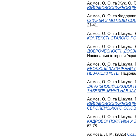
Акімов, О. О.
та
Жук, О. Г
ВІЙСЬКОВОСЛУЖБОВЦІВ Т
Акімов, О. О.
та
Федорови
СЛУЖБИ З МОТИВІВ СОВ
21-41.
Акімов, О. О.
та
Шикула, 
КОНТЕКСТІ СТАЛОГО РО
Акімов, О. О.
та
Шикула, 
ДОБРОЧЕСНОСТІ: ДОСВІ
Національні інтереси Україн
Акімов, О. О.
та
Шикула, 
ЕВОЛЮЦІЇ ЗАЛУЧЕННЯ Л
НЕЗАЛЕЖНІСТЬ.
Національ
Акімов, О. О.
та
Шикула, 
ЗАГАЛЬНОВІЙСЬКОВОЇ 
ЗАБЕЗПЕЧЕННЯ НАВЧАЛ
Акімов, О. О.
та
Шикула, 
ВІЙСЬКОВОСЛУЖБОВЦІВ 
ЄВРОПЕЙСЬКОГО СОЮЗ
Акімов, О. О.
та
Шикула, 
КАДРОВОЇ ПОЛІТИКИ У 
62-78.
Акімова, Л. М.
(2026)
Осві