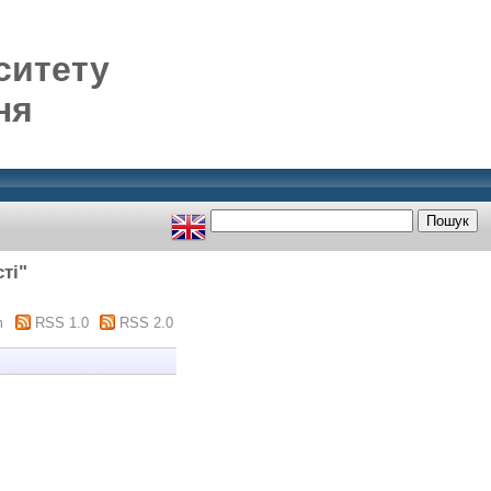
ситету
ня
ті"
m
RSS 1.0
RSS 2.0