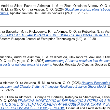
 Andrii
та
Slisar, Pavlo
та
Akimova, L. M.
та
Zhuk, Olesia
та
Akimov, O. O.
 Л. М.
та
Жук, О. Г.
та
Акімов, О. О.
(2026)
Globalism erosion: elites’ strugg
flicts.
Aposta: Revista De Ciencias Sociales (24(113). с. 1-32.
.
та
Babenko, M.
та
Prokopenko, R.
та
Akimov, O. O.
та
Petrukha, N.
та
Акі
R COMPLEX STEGANOGRAPHIC EMBEDDING OF INFORMATION IN TH
astern-European Journal of Enterprise Technologies (1/9). с. 19-30.
arichniak, Andrii
та
Akimova, L. M.
та
Khotskyi, Oleksandr
та
Makurina, Ole
О. О.
та
Ганущин, C. Н.
(2026)
Implementing AI-based solutions into the na
pects of national financial security.
Aposta: Revista De Ciencias Sociales (2
та
Akimov, O.
та
Акімова, Л. М.
та
Акімов, О. О.
(2026)
National Economic 
italization, and Climate Shifts: A Triangular Resilience Balance Sheet Model.
E
 с. 21-35.
va, Olena
та
Akimova, Liudmyla
та
Bortniak, Kateryna
та
Shemayeva, Larys
О. О.
(2026)
FINANCIAL MONITORING IN THE BANKING SYSTEM AS A 
 THE STATE: SYSTEMATIC REVIEW / ФІНАНСОВИЙ МОНІТОРИНГ У БА
ЕННЯ ЕКОНОМІЧНОЇ БЕЗПЕКИ ДЕРЖАВИ.
Financial and Credit Activity 