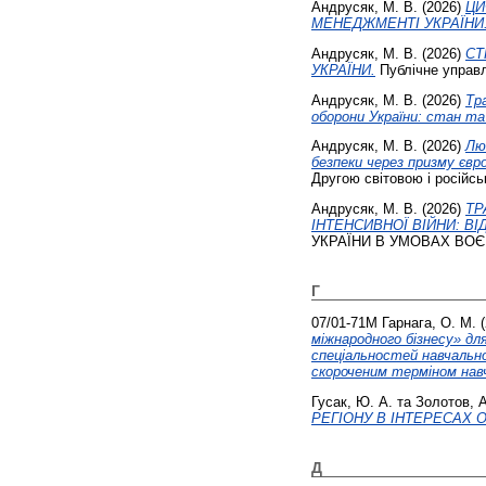
Андрусяк, М. В.
(2026)
ЦИ
МЕНЕДЖМЕНТІ УКРАЇНИ
Андрусяк, М. В.
(2026)
СТ
УКРАЇНИ.
Публічне управлі
Андрусяк, М. В.
(2026)
Тр
оборони України: стан т
Андрусяк, М. В.
(2026)
Лю
безпеки через призму євр
Другою світовою і російсь
Андрусяк, М. В.
(2026)
ТР
ІНТЕНСИВНОЇ ВІЙНИ: В
УКРАЇНИ В УМОВАХ ВОЄН
Г
07/01-71М
Гарнага, О. М.
(
міжнародного бізнесу» дл
спеціальностей навчально
скороченим терміном навч
Гусак, Ю. А.
та
Золотов, А
РЕГІОНУ В ІНТЕРЕСАХ
Д