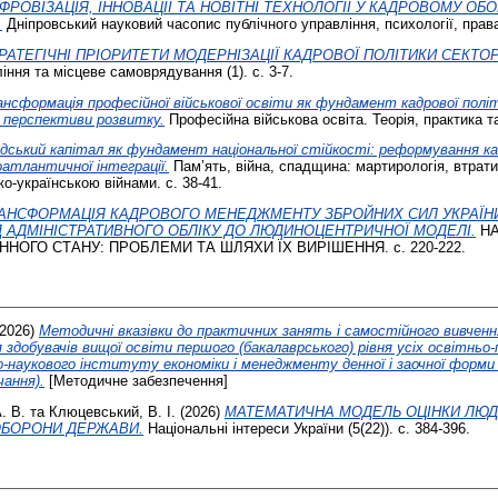
ФРОВІЗАЦІЯ, ІННОВАЦІЇ ТА НОВІТНІ ТЕХНОЛОГІЇ У КАДРОВОМУ О
.
Дніпровський науковий часопис публічного управління, психології, права 
РАТЕГІЧНІ ПРІОРИТЕТИ МОДЕРНІЗАЦІЇ КАДРОВОЇ ПОЛІТИКИ СЕКТО
ння та місцеве самоврядування (1). с. 3-7.
ансформація професійної військової освіти як фундамент кадрової політ
а перспективи розвитку.
Професійна військова освіта. Теорія, практика та
дський капітал як фундамент національної стійкості: реформування ка
оатлантичної інтеграції.
Пам’ять, війна, спадщина: мартирологія, втрати
ко-українською війнами. с. 38-41.
АНСФОРМАЦІЯ КАДРОВОГО МЕНЕДЖМЕНТУ ЗБРОЙНИХ СИЛ УКРАЇНИ
ІД АДМІНІСТРАТИВНОГО ОБЛІКУ ДО ЛЮДИНОЦЕНТРИЧНОЇ МОДЕЛІ.
НА
НОГО СТАНУ: ПРОБЛЕМИ ТА ШЛЯХИ ЇХ ВИРІШЕННЯ. с. 220-222.
2026)
Методичні вказівки до практичних занять і самостійного вивченн
я здобувачів вищої освіти першого (бакалаврського) рівня усіх освітньо
-наукового інституту економіки і менеджменту денної і заочної форми н
ання).
[Методичне забезпечення]
. В.
та
Клюцевський, В. І.
(2026)
МАТЕМАТИЧНА МОДЕЛЬ ОЦІНКИ ЛЮД
 ОБОРОНИ ДЕРЖАВИ.
Національні інтереси України (5(22)). с. 384-396.