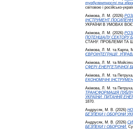
турбулентності та збройн
світовою і російсько-украї
Акімова, Л. М.
(2026)
РОЗ
ІНСТРУМЕНТ ПОСИЛЕНН
УКРАЇНИ В УМОВАХ ВОЄН
Акімова, Л. М.
(2026)
РОЗ
ПОТЕНЦІАЛУ СЕКТОРУ Б
СТАНУ: ПРОБЛЕМИ ТА ШЛ
Акімова, Л. М.
та
Карпа, М
ЄВРОІНТЕГРАЦІЇ: УПРАВ
Акімова, Л. М.
та
Мойсіяха
СФЕРІ ЕНЕРГЕТИЧНОЇ Б
Акімова, Л. М.
та
Петруха,
ЕКОНОМІЧНІ ІНСТРУМЕН
Акімова, Л. М.
та
Петруха,
ТРАНСФОРМАЦІЯ ПУБЛІ
УКРАЇНИ: ПИТАННЯ ЕНЕ
1870.
Андрусяк, М. В.
(2026)
НО
БЕЗПЕКИ І ОБОРОНИ УК
Андрусяк, М. В.
(2026)
СИ
БЕЗПЕКИ І ОБОРОНИ.
Сус