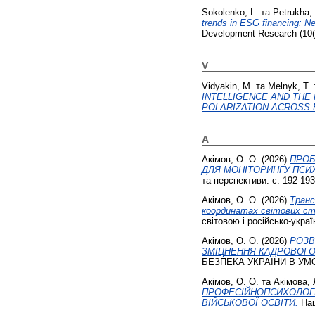
Sokolenko, L.
та
Petrukha,
trends in ESG financing: Ne
Development Research (10(
V
Vidyakin, M.
та
Melnyk, T.
INTELLIGENCE AND THE
POLARIZATION ACROSS
А
Акімов, О. О.
(2026)
ПРОБ
ДЛЯ МОНІТОРИНГУ ПСИ
та перспективи. с. 192-193
Акімов, О. О.
(2026)
Транс
координатах світових ст
світовою і російсько-украї
Акімов, О. О.
(2026)
РОЗВ
ЗМІЦНЕННЯ КАДРОВОГО
БЕЗПЕКА УКРАЇНИ В УМ
Акімов, О. О.
та
Акімова, 
ПРОФЕСІЙНОПСИХОЛОГІЧ
ВІЙСЬКОВОЇ ОСВІТИ.
Нац