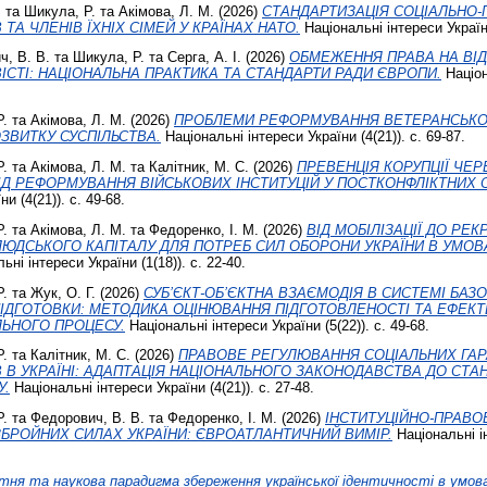
.
та
Шикула, Р.
та
Акімова, Л. М.
(2026)
СТАНДАРТИЗАЦІЯ СОЦІАЛЬНО-
А ЧЛЕНІВ ЇХНІХ СІМЕЙ У КРАЇНАХ НАТО.
Національні інтереси України
ч, В. В.
та
Шикула, Р.
та
Серга, А. І.
(2026)
ОБМЕЖЕННЯ ПРАВА НА ВІД
ІСТІ: НАЦІОНАЛЬНА ПРАКТИКА ТА СТАНДАРТИ РАДИ ЄВРОПИ.
Націон
Р.
та
Акімова, Л. М.
(2026)
ПРОБЛЕМИ РЕФОРМУВАННЯ ВЕТЕРАНСЬКОЇ
ЗВИТКУ СУСПІЛЬСТВА.
Національні інтереси України (4(21)). с. 69-87.
Р.
та
Акімова, Л. М.
та
Калітник, М. С.
(2026)
ПРЕВЕНЦІЯ КОРУПЦІЇ ЧЕР
Д РЕФОРМУВАННЯ ВІЙСЬКОВИХ ІНСТИТУЦІЙ У ПОСТКОНФЛІКТНИХ С
и (4(21)). с. 49-68.
Р.
та
Акімова, Л. М.
та
Федоренко, І. М.
(2026)
ВІД МОБІЛІЗАЦІЇ ДО РЕК
ЮДСЬКОГО КАПІТАЛУ ДЛЯ ПОТРЕБ СИЛ ОБОРОНИ УКРАЇНИ В УМОВА
ні інтереси України (1(18)). с. 22-40.
Р.
та
Жук, О. Г.
(2026)
СУБ’ЄКТ-ОБ’ЄКТНА ВЗАЄМОДІЯ В СИСТЕМІ БАЗО
ПІДГОТОВКИ: МЕТОДИКА ОЦІНЮВАННЯ ПІДГОТОВЛЕНОСТІ ТА ЕФЕКТ
ЬНОГО ПРОЦЕСУ.
Національні інтереси України (5(22)). с. 49-68.
Р.
та
Калітник, М. С.
(2026)
ПРАВОВЕ РЕГУЛЮВАННЯ СОЦІАЛЬНИХ ГАР
В УКРАЇНІ: АДАПТАЦІЯ НАЦІОНАЛЬНОГО ЗАКОНОДАВСТВА ДО СТАН
У.
Національні інтереси України (4(21)). с. 27-48.
Р.
та
Федорович, В. В.
та
Федоренко, І. М.
(2026)
ІНСТИТУЦІЙНО-ПРАВО
ЗБРОЙНИХ СИЛАХ УКРАЇНИ: ЄВРОАТЛАНТИЧНИЙ ВИМІР.
Національні ін
тня та наукова парадигма збереження української ідентичності в умова