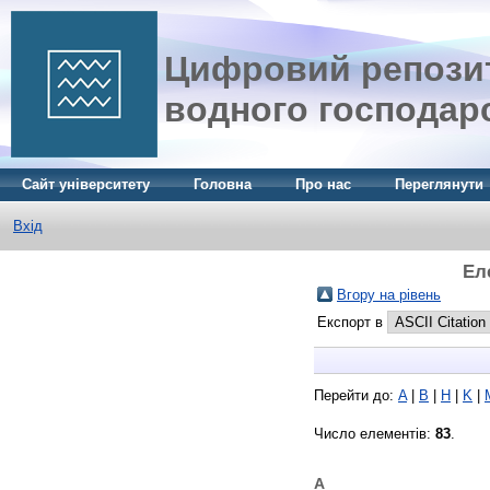
Цифровий репозит
водного господар
Сайт університету
Головна
Про нас
Переглянути
Вхід
Ел
Вгору на рівень
Експорт в
Перейти до:
A
|
B
|
H
|
K
|
Число елементів:
83
.
A