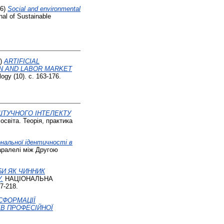
26)
Social and environmental
al of Sustainable
6)
ARTIFICIAL
N AND LABOR MARKET
ogy (10). с. 163-176.
ШТУЧНОГО ІНТЕЛЕКТУ
світа. Теорія, практика
нальної ідентичності в
паралелі між Другою
И ЯК ЧИННИК
.
НАЦІОНАЛЬНА
-218.
СФОРМАЦІЇ
ІВ ПРОФЕСІЙНОЇ