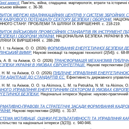
ої агресії.
Пам’ять, війна, спадщина: мартирологія, втрати та історичні
нською війнами. с. 36-38.
ВИТОК МЕРЕЖІ КВАЛІФІКАЦІЙНИХ ЦЕНТРІВ У СИСТЕМІ ЗБРОЙНИХ С
Я КАДРОВОГО ПОТЕНЦІАЛУ СЕКТОРУ БЕЗПЕКИ І ОБОРОНИ.
НАЦІОН
НОГО СТАНУ: ПРОБЛЕМИ ТА ШЛЯХИ ЇХ ВИРІШЕННЯ. с. 218-219.
ВИТОК ВІЙСЬКОВИХ ПРОФЕСІЙНИХ СТАНДАРТІВ ЯК ІНСТРУМЕНТ П
ЕЗПЕКИ І ОБОРОНИ УКРАЇНИ.
НАЦІОНАЛЬНА БЕЗПЕКА УКРАЇНИ В У
ЯХИ ЇХ ВИРІШЕННЯ. с. 288-289.
. І.
та
Акімов, О. О.
(2026)
ФОРМУВАННЯ ЕНЕРГЕТИЧНОЇ БЕЗПЕКИ ДЕ
ЛІНСЬКИЙ ВИМІР.
Наукові інновації та передові технології (2(54)). с. 68-8
, А. В.
та
Акімов, О. О.
(2026)
ТРАНСФОРМАЦІЯ МЕХАНІЗМІВ ПУБЛІЧН
ЕЗПЕКИ УКРАЇНИ В УМОВАХ ЄВРОІНТЕГРАЦІЇ.
Наукові перспективи (1(67
 Н. М.
та
Акімов, О. О.
(2026)
ПУБЛІЧНЕ УПРАВЛІННЯ ЕНЕРГЕТИЧНО
ТИ АДАПТАЦІЇ ДО СТАНДАРТІВ ЄС.
Ефективність державного управління 
 Н. М.
та
Акімов, О. О.
та
Akimova, L. M.
та
Petrukha, N. M.
та
Akimov, O.
ЧНОГО УПРАВЛІННЯ ЕНЕРГЕТИЧНИМ СЕКТОРОМ В УМОВАХ ЄВРОПЕЙ
РГЕТИЧНОЇ БЕЗПЕКИ.
Національні інтереси України: науково-практичний ж
РМАТИВНО-ПРАВОВІ ТА СТРАТЕГІЧНІ ЗАСАДИ ФОРМУВАННЯ КАДРО
РАЇНИ.
Наукові перспективи (2(68)). с. 31-37.
СТЕМА МОТИВАЦІЇ, ОЦІНКИ РЕЗУЛЬТАТИВНОСТІ ТА УПРАВЛІННЯ КА
пільство та національні інтереси (3(23)). с. 940-946.