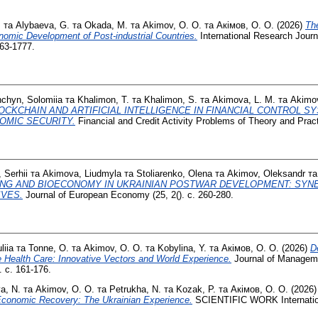
.
та
Alybaeva, G.
та
Okada, M.
та
Akimov, O. O.
та
Акімов, О. О.
(2026)
The
nomic Development of Post-industrial Countries.
International Research Journa
763-1777.
chyn, Solomiia
та
Khalimon, T.
та
Khalimon, S.
та
Akimova, L. M.
та
Akimov
OCKCHAIN AND ARTIFICIAL INTELLIGENCE IN FINANCIAL CONTROL 
OMIC SECURITY.
Financial and Credit Activity Problems of Theory and Practi
 Serhii
та
Akimova, Liudmуla
та
Stoliarenko, Olena
та
Akimov, Oleksandr
т
ING AND BIOECONOMY IN UKRAINIAN POSTWAR DEVELOPMENT: SYN
VES.
Journal of European Economy (25, 2(). с. 260-280.
liia
та
Tonne, O.
та
Akimov, O. O.
та
Kobylina, Y.
та
Акімов, О. О.
(2026)
D
e Health Care: Innovative Vectors and World Experience.
Journal of Manageme
. с. 161-176.
a, N.
та
Akimov, O. O.
та
Petrukha, N.
та
Kozak, P.
та
Акімов, О. О.
(2026
conomic Recovery: The Ukrainian Experience.
SCIENTIFIC WORK Internationa