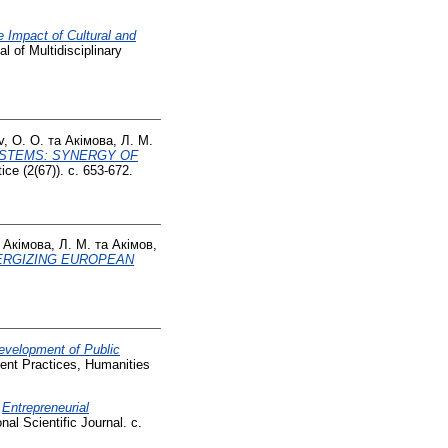
 Impact of Cultural and
l of Multidisciplinary
, O. O.
та
Акімова, Л. М.
SYSTEMS: SYNERGY OF
ce (2(67)). с. 653-672.
а
Акімова, Л. М.
та
Акімов,
ERGIZING EUROPEAN
evelopment of Public
nt Practices, Humanities
)
Entrepreneurial
l Scientific Journal. с.