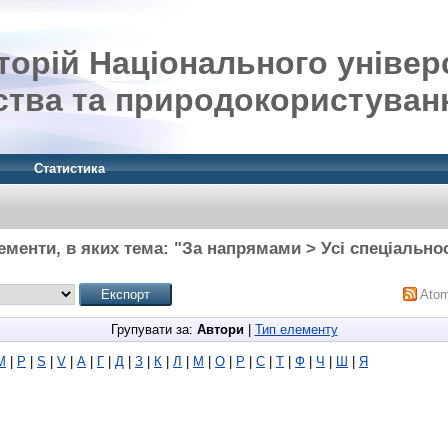
орій Національного універ
ства та природокористуван
Статистика
ементи, в яких тема: "За напрямами > Усі спеціальнос
Ato
Групувати за:
Автори
|
Тип елементу
M
|
P
|
S
|
V
|
А
|
Г
|
Д
|
З
|
К
|
Л
|
М
|
О
|
Р
|
С
|
Т
|
Ф
|
Ч
|
Ш
|
Я