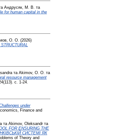
та
Андрусяк, М. В.
та
le for human capital in the
мов, О. О.
(2026)
E STRUCTURAL
ksandra
та
Akimov, O. O.
та
tural resource management
4(113). с. 1-24.
Challenges under
conomics, Finance and
a
та
Akimov, Oleksandr
та
TOOL FOR ENSURING THE
НКІВСЬКІЙ СИСТЕМІ ЯК
Problems of Theory and