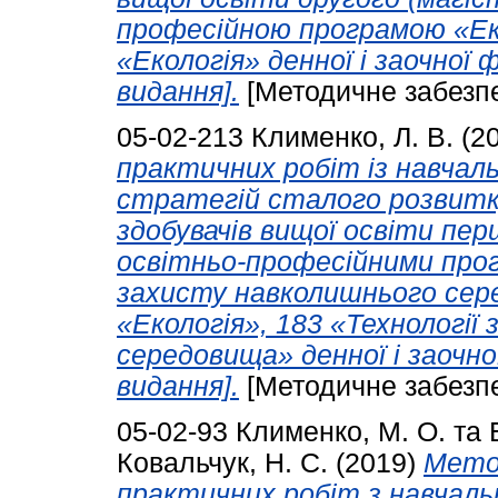
професійною програмою «Еко
«Екологія» денної і заочної
видання].
[Методичне забезп
05-02-213
Клименко, Л. В.
(2
практичних робіт із навчал
стратегій сталого розвитк
здобувачів вищої освіти пер
освітньо-професійними прог
захисту навколишнього сер
«Екологія», 183 «Технології
середовища» денної і заочн
видання].
[Методичне забезп
05-02-93
Клименко, М. О.
та
Ковальчук, Н. С.
(2019)
Метод
практичних робіт з навчаль