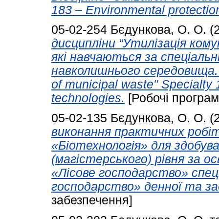
183 – Environmental protectio
05-02-254
Бєдункова, О. О.
(
дисципліни “Утилізація кому
які навчаються за спеціальн
навколишнього середовища. Pr
of municipal waste" Specialty 
technologies.
[Робочі програм
05-02-135
Бєдункова, О. О.
(
виконання практичних робіт
«Біотехнологія» для здобува
(магістерського) рівня за 
«Лісове господарство» спец
господарство» денної та за
забезпечення]