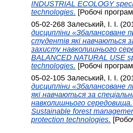
INDUSTRIAL ECOLOGY specialt
technologies.
[Робочі програм
05-02-268
Залеський, І. І.
(20
дисципліни «Збалансоване п
студентів які навчаються за
захисту навколишнього серед
BALANCED NATURAL USE speci
technologies.
[Робочі програм
05-02-105
Залеський, І. І.
(20
дисципліни «Збалансоване л
які навчаються за спеціальн
навколишнього середовища. P
Sustainable forest managemen
protection technologies.
[Робо