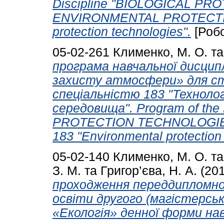
Discipline "BIOLOGICAL P
ENVIRONMENTAL PROTECTION"
protection technologies".
[Робо
05-02-261
Клименко, М. О.
т
програма навчальної дисцип
захисту атмосфери» для ст
спеціальністю 183 "Техноло
середовища". Program of th
PROTECTION TECHNOLOGIES
183 "Environmental protection
05-02-140
Клименко, М. О.
т
З. М.
та
Григор’єва, Н. А.
(20
проходження переддипломної
освіти другого (магістерськ
«Екологія» денної форми на