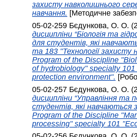
захисту навколишнього сер
навчання.
[Методичне забезп
05-02-259
Бєдункова, О. О.
(
дисципліни “Біологія та гідро
для студентів, які навчають
та 183 "Технології захисту
Program of the Discipline "Bi
of hydrobiology" specialty 101
protection environment".
[Робо
05-02-257
Бєдункова, О. О.
(
дисципліни “Управління та п
студентів, які навчаються з
Program of the Discipline "M
processing" specialty 101 "Eco
05-02-256
Бєдункова, О. О.
(