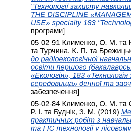
"Технології захисту навко
THE DISCIPLINE «MANAGE
USE» specialty 183 "Technolog
програми]
05-02-91
Клименко, О. М.
та
та
Турчина, К. П.
та
Брежицьк
до радіоекологічної навчаль
освіти першого (бакалаврсь
«Екологія», 183 «Технологі
середовища» денної та заоч
забезпечення]
05-02-84
Клименко, О. М.
та
Р. І.
та
Буднік, З. М.
(2019)
Ме
практичних робіт з навчаль
та ГІС технології у лісовом