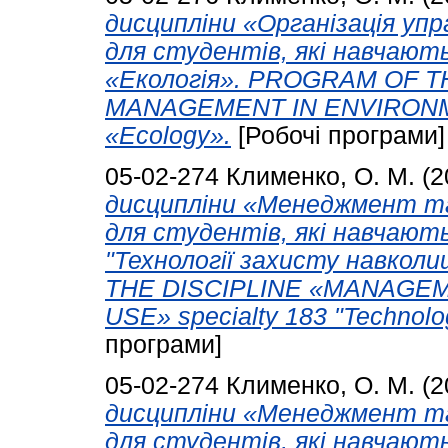
дисципліни «Організація упра
для студентів, які навчают
«Екологія». PROGRAM OF T
MANAGEMENT IN ENVIRONMEN
«Ecology».
[Робочі програми]
05-02-274
Клименко, О. М.
(2
дисципліни «Менеджмент та
для студентів, які навчают
"Технології захисту навко
THE DISCIPLINE «MANAGE
USE» specialty 183 "Technolog
програми]
05-02-274
Клименко, О. М.
(2
дисципліни «Менеджмент та
для студентів, які навчают