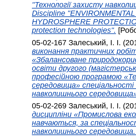
"Технології захисту навколи
Discipline "ENVIRONMENT
HYDROSPHERE PROTECTION" s
protection technologies".
[Робо
05-02-167
Залеський, І. І.
(20
виконання практичних робіт
«Збалансоване природокорис
освіти другого (магістерськ
професійною програмою «Те
середовища» спеціальності 
навколишнього середовища»
05-02-269
Залеський, І. І.
(20
дисципліни «Промислова еко
навчаються, за спеціальнос
навколишнього середовища. P