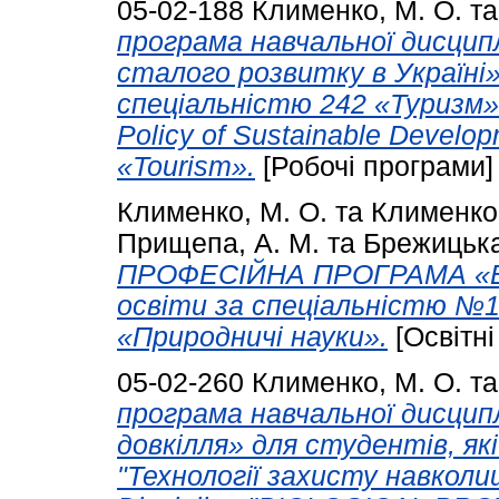
05-02-188
Клименко, М. О.
т
програма навчальної дисцип
сталого розвитку в Україні»
спеціальністю 242 «Туризм». 
Policy of Sustainable Develop
«Tourism».
[Робочі програми]
Клименко, М. О.
та
Клименко,
Прищепа, А. М.
та
Брежицька
ПРОФЕСІЙНА ПРОГРАМА «Еко
освіти за спеціальністю №1
«Природничі науки».
[Освітні
05-02-260
Клименко, М. О.
т
програма навчальної дисцип
довкілля» для студентів, як
"Технології захисту навколи