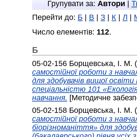
Групувати за:
Автори
|
Т
Перейти до:
Б
|
В
|
З
|
К
|
Л
|
Число елементів:
112
.
Б
05-02-156
Борщевська, І. М.
(
самостійної роботи з навчал
для здобувачів вищої освіти
спеціальністю 101 «Екологі
навчання.
[Методичне забезп
05-02-158
Борщевська, І. М.
(
самостійної роботи з навча
біорізноманіття» для здобу
(бакалаврського) рівня усіх 