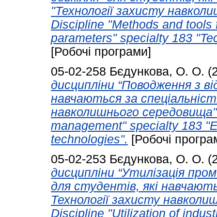
"Технології захисту навколи
Discipline "Methods and tools
parameters" specialty 183 "Te
[Робочі програми]
05-02-258
Бєдункова, О. О.
(
дисципліни “Поводження з ві
навчаються за спеціальніст
навколишнього середовища". 
management" specialty 183 "E
technologies".
[Робочі програ
05-02-253
Бєдункова, О. О.
(
дисципліни “Утилізація пром
для студентів, які навчають
Технології захисту навколиш
Discipline "Utilization of indu