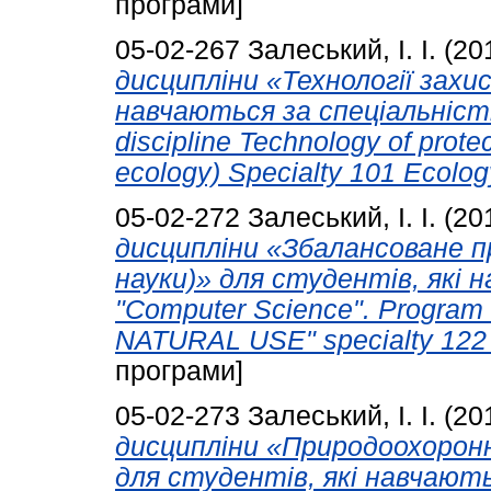
програми]
05-02-267
Залеський, І. І.
(20
дисципліни «Технології захи
навчаються за спеціальністю
discipline Technology of prote
ecology) Specialty 101 Ecolog
05-02-272
Залеський, І. І.
(20
дисципліни «Збалансоване 
науки)» для студентів, які 
"Computer Science". Program
NATURAL USE" specialty 122 
програми]
05-02-273
Залеський, І. І.
(20
дисципліни «Природоохоронн
для студентів, які навчают