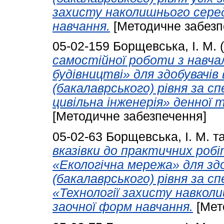
захисту наколишнього сере
навчання.
[Методичне забезп
05-02-159
Борщевська, І. М.
(
самостійної роботи з навчал
будівництві» для здобувачів
(бакалаврського) рівня за с
цивільна інженерія» денної 
[Методичне забезпечення]
05-02-63
Борщевська, І. М.
т
вказівки до практичних робі
«Екологічна мережа» для зд
(бакалаврського) рівня за с
«Технології захисту навкол
заочної форм навчання.
[Мет