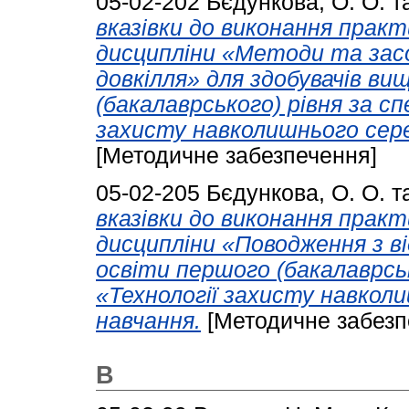
05-02-202
Бєдункова, О. О.
т
вказівки до виконання практ
дисципліни «Методи та зас
довкілля» для здобувачів ви
(бакалаврського) рівня за с
захисту навколишнього сер
[Методичне забезпечення]
05-02-205
Бєдункова, О. О.
т
вказівки до виконання практ
дисципліни «Поводження з ві
освіти першого (бакалаврськ
«Технології захисту навкол
навчання.
[Методичне забезп
В