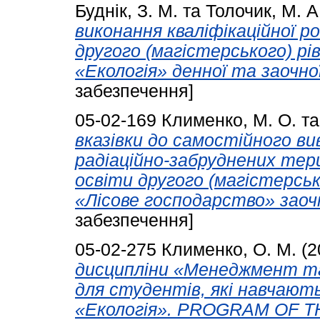
Буднік, З. М.
та
Толочик, М. А
виконання кваліфікаційної р
другого (магістерського) рі
«Екологія» денної та заочно
забезпечення]
05-02-169
Клименко, М. О.
т
вказівки до самостійного ви
радіаційно-забруднених тери
освіти другого (магістерськ
«Лісове господарство» заоч
забезпечення]
05-02-275
Клименко, О. М.
(2
дисципліни «Менеджмент та
для студентів, які навчают
«Екологія». PROGRAM OF 