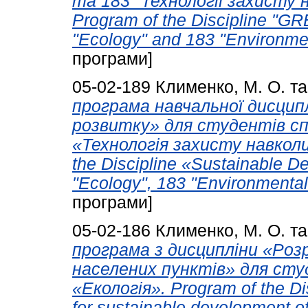
та 183 "Технології захисту
Program of the Discipline "
"Ecology" and 183 "Environmen
програми]
05-02-189
Клименко, М. О.
т
програма навчальної дисци
розвитку» для студентів сп
«Технологія захисту навкол
the Discipline «Sustainable D
"Ecology", 183 "Environmental 
програми]
05-02-186
Клименко, М. О.
т
програма з дисципліни «Ро
населених пунктів» для сту
«Екологія». Program of the Dis
for sustainable development o