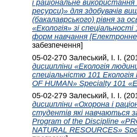
і раціональне використання 
ресурси)» для здобувачів ви
(бакалаврського) рівня за 
«Екологія» зі спеціальності 
форм навчання [Електронне 
забезпечення]
05-02-270
Залеський, І. І.
(20
дисципліни «Екологія людин
спеціальністю 101 Екологія 
OF HUMAN» Specialty 101 «E
05-02-279
Залеський, І. І.
(20
дисципліни «Охорона і раці
студентів які навчаються за
Program of the Discipline
NATURAL RESOURCES» Specia