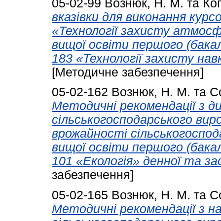
05-02-99
Вознюк, Н. М.
та
Ко
вказівки для виконання курс
«Технології захисту атмосф
вищої освіти першого (бакал
183 «Технології захисту на
[Методичне забезпечення]
05-02-162
Вознюк, Н. М.
та
Со
Методичні рекомендації з д
сільськогосподарського вир
врожайності сільськогоспод
вищої освіти першого (бакал
101 «Екологія» денної та за
забезпечення]
05-02-165
Вознюк, Н. М.
та
Со
Методичні рекомендації з н