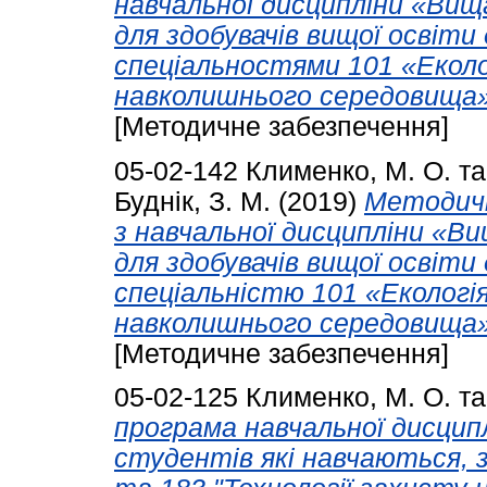
навчальної дисципліни «Вищ
для здобувачів вищої освіти 
спеціальностями 101 «Еколо
навколишнього середовища» 
[Методичне забезпечення]
05-02-142
Клименко, М. О.
т
Буднік, З. М.
(2019)
Методичн
з навчальної дисципліни «В
для здобувачів вищої освіти 
спеціальністю 101 «Екологія
навколишнього середовища» 
[Методичне забезпечення]
05-02-125
Клименко, М. О.
т
програма навчальної дисцип
студентів які навчаються, з