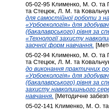
05-02-95
Клименко, М. О.
та
та
Стецюк, Л. М.
та
Ковальчук
для самостійної роботи з на
«Урбоекологія» для здобувач
(бакалаврського) рівня за с
«Технології захисту навкол
заочної форм навчання.
[Мет
05-02-94
Клименко, М. О.
та
та
Стецюк, Л. М.
та
Ковальчук
до виконання практичних ро
«Урбоекологія» для здобувач
(бакалаврського) рівня за с
захисту навколишнього сер
навчання.
[Методичне забезп
05-02-141
Клименко, М. О.
т