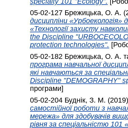
specialty 101 "Ecology".
[Робо
05-02-127
Брежицька, О. А.
(
дисципліни «Урбоекологія» 
«Технології захисту навкол
the Discipline "URBOCECOLOG
protection technologies".
[Робо
05-02-182
Брежицька, О. А.
т
програма навчальної дисцип
які навчаються за спеціальн
Discipline "DEMOGRAPHY" spe
програми]
05-02-204
Буднік, З. М.
(2019
самостійної роботи з навчал
мережа» для здобувачів вищ
рівня за спеціальністю 101 