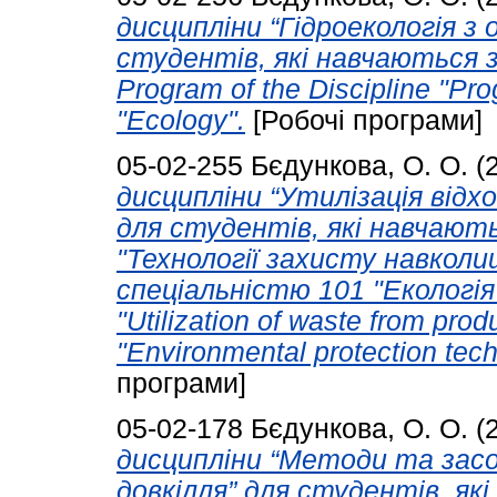
дисципліни “Гідроекологія з 
студентів, які навчаються з
Program of the Discipline "Pro
"Ecology".
[Робочі програми]
05-02-255
Бєдункова, О. О.
(
дисципліни “Утилізація відх
для студентів, які навчают
"Технології захисту навкол
спеціальністю 101 "Екологія".
"Utilization of waste from pro
"Environmental protection tech
програми]
05-02-178
Бєдункова, О. О.
(
дисципліни “Методи та зас
довкілля” для студентів, як