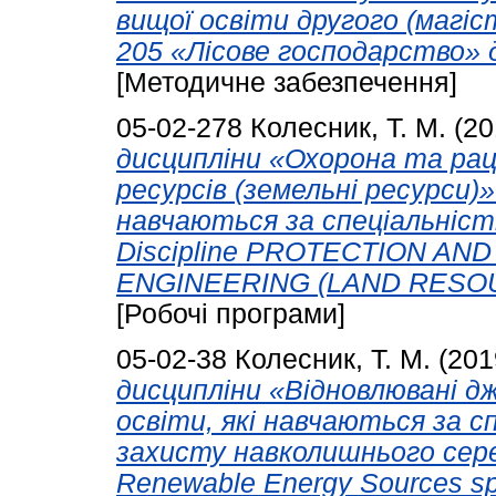
вищої освіти другого (магіс
205 «Лісове господарство» 
[Методичне забезпечення]
05-02-278
Колесник, Т. М.
(20
дисципліни «Охорона та ра
ресурсів (земельні ресурси)»
навчаються за спеціальністю
Discipline PROTECTION A
ENGINEERING (LAND RESOURC
[Робочі програми]
05-02-38
Колесник, Т. М.
(201
дисципліни «Відновлювані дж
освіти, які навчаються за с
захисту навколишнього серед
Renewable Energy Sources spe