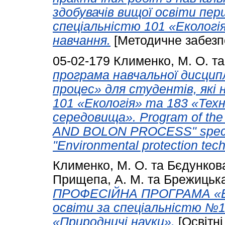
здобувачів вищої освіти пер
спеціальністю 101 «Екологі
навчання.
[Методичне забезп
05-02-179
Клименко, М. О.
т
програма навчальної дисцип
процес» для студентів, які
101 «Екологія» та 183 «Тех
середовища». Program of th
AND BOLON PROCESS" special
"Environmental protection tec
Клименко, М. О.
та
Бєдункова
Прищепа, А. М.
та
Брежицька
ПРОФЕСІЙНА ПРОГРАМА «Еко
освіти за спеціальністю №1
«Природничі науки».
[Освітні