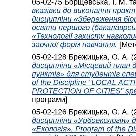
05-02-75
Борщевська, І. М.
т
вказівки до виконання практ
дисципліни «Збереження біо
освіти першого (бакалаврськ
«Технології захисту навкол
заочної форм навчання.
[Мет
05-02-128
Брежицька, О. А.
(
дисципліни «Місцевий план д
пунктів» для студентів спец
of the Discipline "LOCAL 
PROTECTION OF CITIES" speci
програми]
05-02-126
Брежицька, О. А.
(
дисципліни «Урбоекологія» 
«Екологія». Program of the