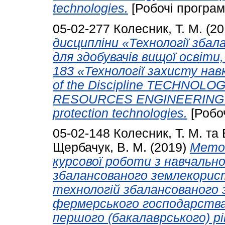
technologies.
[Робочі програм
05-02-277
Колесник, Т. М.
(20
дисципліни «Технології зба
для здобувачів вищої освіти
183 «Технології захисту на
of the Discipline TECHNOL
RESOURCES ENGINEERING spe
protection technologies.
[Робо
05-02-148
Колесник, Т. М.
та
Щербачук, В. М.
(2019)
Метод
курсової роботи з навчально
збалансованого землекорис
технологій збалансованого
фермерського господарства»
першого (бакалаврського) рі