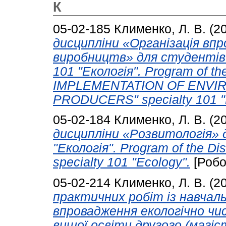
К
05-02-185
Клименко, Л. В.
(2
дисципліни «Організація вп
виробництв» для студентів 
101 "Екологія". Program of t
IMPLEMENTATION OF ENVI
PRODUCERS" specialty 101 "
05-02-184
Клименко, Л. В.
(2
дисципліни «Розвитологія» 
"Екологія". Program of the
specialty 101 "Ecology".
[Робо
05-02-214
Клименко, Л. В.
(2
практичних робіт із навчаль
впровадження екологічно чи
вищої освіти другого (магіс