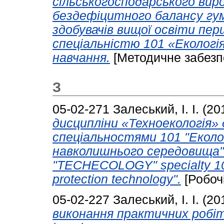
сільськогосподарського вир
бездефіцитного балансу гум
здобувачів вищої освіти пер
спеціальністю 101 «Екологі
навчання.
[Методичне забезп
З
05-02-271
Залеський, І. І.
(20
дисципліни «Техноекологія» 
спеціальностями 101 "Еколог
навколишнього середовища". 
"TECHECOLOGY" specialty 101
protection technology".
[Робоч
05-02-227
Залеський, І. І.
(20
виконання практичних робіт