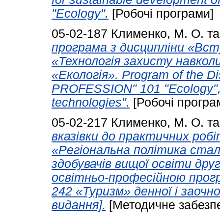
"Ecology".
[Робочі програми]
05-02-187
Клименко, М. О.
т
програма з дисципліни «Вст
«Технологія захисту навкол
«Екологія». Program of the D
PROFESSION" 101 "Ecology", 
technologies".
[Робочі програ
05-02-217
Клименко, М. О.
т
вказівки до практичних робі
«Регіональна політика стал
здобувачів вищої освіти друг
освітньо-професійною прогр
242 «Туризм» денної і заоч
видання].
[Методичне забезп