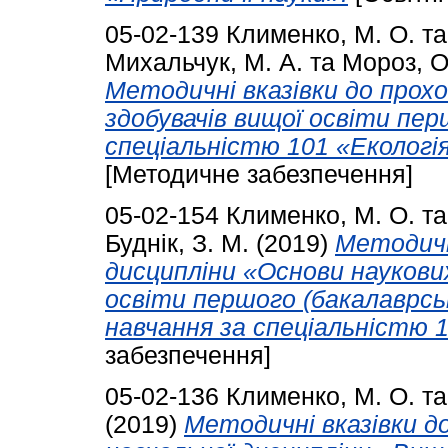
05-02-139
Клименко, М. О.
т
Михальчук, М. А.
та
Мороз, О.
Методичні вказівки до прох
здобувачів вищої освіти пер
спеціальністю 101 «Екологі
[Методичне забезпечення]
05-02-154
Клименко, М. О.
т
Буднік, З. М.
(2019)
Методичн
дисципліни «Основи наукових
освіти першого (бакалаврськ
навчання за спеціальністю 1
забезпечення]
05-02-136
Клименко, М. О.
т
(2019)
Методичні вказівки д