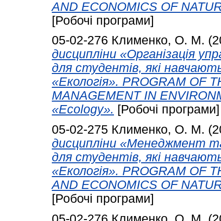
AND ECONOMICS OF NATURE U
[Робочі програми]
05-02-276
Клименко, О. М.
(2
дисципліни «Організація упра
для студентів, які навчают
«Екологія». PROGRAM OF T
MANAGEMENT IN ENVIRONMEN
«Ecology».
[Робочі програми]
05-02-275
Клименко, О. М.
(2
дисципліни «Менеджмент та
для студентів, які навчают
«Екологія». PROGRAM OF 
AND ECONOMICS OF NATURE U
[Робочі програми]
05-02-276
Клименко, О. М.
(2