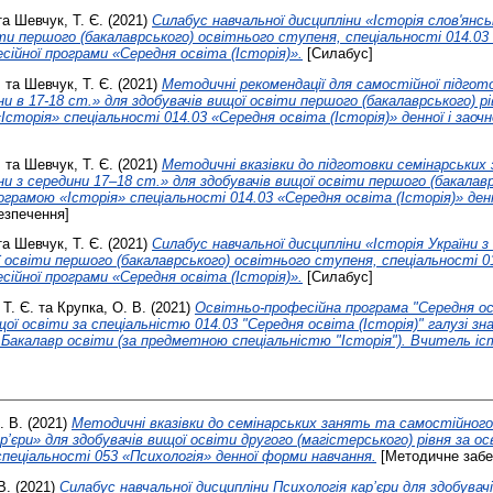
та
Шевчук, Т. Є.
(2021)
Силабус навчальної дисципліни «Історія слов'янсь
іти першого (бакалаврського) освітнього ступеня, спеціальності 014.03
сійної програми «Cередня освіта (Історія)».
[Силабус]
.
та
Шевчук, Т. Є.
(2021)
Методичні рекомендації для самостійної підгото
ни в 17-18 ст.» для здобувачів вищої освіти першого (бакалаврського) рі
сторія» спеціальності 014.03 «Cередня освіта (Історія)» денної і заочн
.
та
Шевчук, Т. Є.
(2021)
Методичні вказівки до підготовки семінарських 
ни з середини 17–18 ст.» для здобувачів вищої освіти першого (бакалавр
грамою «Історія» спеціальності 014.03 «Cередня освіта (Історія)» денн
езпечення]
та
Шевчук, Т. Є.
(2021)
Силабус навчальної дисципліни «Історія України з 
ї освіти першого (бакалаврського) освітнього ступеня, спеціальності 0
сійної програми «Cередня освіта (Історія)».
[Силабус]
Т. Є.
та
Крупка, О. В.
(2021)
Освітньо-професійна програма "Середня ос
щої освіти за спеціальністю 014.03 "Середня освіта (Історія)" галузі зн
: Бакалавр освіти (за предметною спеціальністю "Історія"). Вчитель іст
. В.
(2021)
Методичні вказівки до семінарських занять та самостійного
р’єри» для здобувачів вищої освіти другого (магістерського) рівня за 
пеціальності 053 «Психологія» денної форми навчання.
[Методичне забе
В.
(2021)
Силабус навчальної дисципліни Психологія кар’єри для здобува