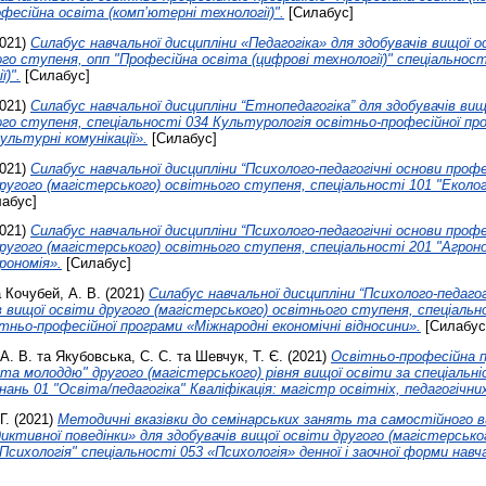
фесійна освіта (комп’ютерні технології)".
[Силабус]
021)
Силабус навчальної дисципліни «Педагогіка» для здобувачів вищої 
ого ступеня, опп "Професійна освіта (цифрові технології)" спеціальност
ї)".
[Силабус]
021)
Силабус навчальної дисципліни “Етнопедагогіка” для здобувачів ви
ого ступеня, спеціальності 034 Культурологія освітньо-професійної пр
ультурні комунікації».
[Силабус]
021)
Силабус навчальної дисципліни “Психолого-педагогічні основи профе
ругого (магістерського) освітнього ступеня, спеціальності 101 "Еколог
абус]
021)
Силабус навчальної дисципліни “Психолого-педагогічні основи профе
другого (магістерського) освітнього ступеня, спеціальності 201 "Агроно
рономія».
[Силабус]
а
Кочубей, А. В.
(2021)
Силабус навчальної дисципліни “Психолого-педагог
ів вищої освіти другого (магістерського) освітнього ступеня, спеціальн
ітньо-професійної програми «Міжнародні економічні відносини».
[Силабус
А. В.
та
Якубовська, С. С.
та
Шевчук, Т. Є.
(2021)
Освітньо-професійна п
та молоддю" другого (магістерського) рівня вищої освіти за спеціальні
знань 01 "Освіта/педагогіка" Кваліфікація: магістр освітніх, педагогічни
Г.
(2021)
Методичні вказівки до семінарських занять та самостійного в
иктивної поведінки» для здобувачів вищої освіти другого (магістерськог
сихологія" спеціальності 053 «Психологія» денної і заочної форми навч