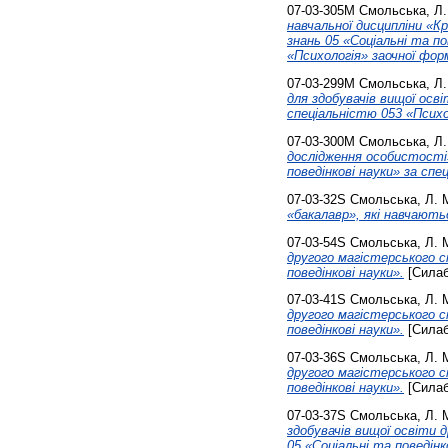
07-03-305М
Смольська, Л.
навчальної дисципліни «Кр
знань 05 «Соціальні та п
«Психологія» заочної фор
07-03-299М
Смольська, Л.
для здобувачів вищої осві
спеціальністю 053 «Психо
07-03-300М
Смольська, Л.
дослідження особистості» 
поведінкові науки» за спе
07-03-32S
Смольська, Л. 
«бакалавр», які навчають
07-03-54S
Смольська, Л. 
другого магістерського с
поведінкові науки».
[Силаб
07-03-41S
Смольська, Л. 
другого магістерського с
поведінкові науки».
[Силаб
07-03-36S
Смольська, Л. 
другого магістерського с
поведінкові науки».
[Силаб
07-03-37S
Смольська, Л. 
здобувачів вищої освіти 
05 «Соціальні та поведінк