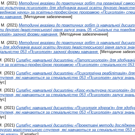
 М.
(2021)
Методичні вказівки до практичних робіт та організації самос
ос-культурна психологія» для здобувачів вищої освіти другого (магістер
оведінкові науки» за освітньо-професійною програмою «Психологія» спец
ми навчання.
[Методичне забезпечення]
 М.
(2021)
Методичні вказівки до практичних робіт із навчальної дисципл
ти другого (магістерського) рівня галузі знань 05 «Соціальні та поведінк
логія» заочної форми навчання.
[Методичне забезпечення]
 М.
(2021)
Методичні вказівки до практичних робіт із навчальної дисци
для здобувачів вищої освіти другого (магістерського) рівня галузі зна
ціальністю 053 «Психологія» заочної форми навчання.
[Методичне забезп
М.
(2021)
Силабус навчальної дисципліни «Патопсихологія» для здобувач
ся за освітньо-професійною програмою «Психологія» спеціальності 053 
М.
(2021)
Силабус навчальної дисципліни «Психологічна реабілітація» для
тупеня, які навчаються за спеціальністю 053 «Психологія» галузі знань
ус]
М.
(2021)
Силабус навчальної дисципліни «Крос-культурна психологія» дл
тупеня, які навчаються за спеціальністю 053 «Психологія» галузі знань
ус]
М.
(2021)
Силабус навчальної дисципліни «Психологія здоров'я» для здобу
тупеня, які навчаються за спеціальністю 053 «Психологія» галузі знань
ус]
М.
(2021)
Силабус навчальної дисципліни «Проективні методи досліджен
другого магістерського ступеня, які навчаються за спеціальністю 053 «
ові науки».
[Силабус]