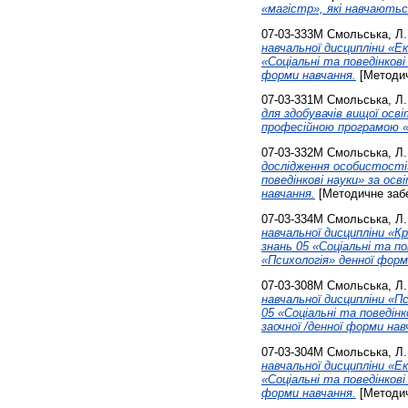
«магістр», які навчаютьс
07-03-333М
Смольська, Л.
навчальної дисципліни «Ек
«Соціальні та поведінков
форми навчання.
[Методич
07-03-331М
Смольська, Л.
для здобувачів вищої осві
професійною програмою «П
07-03-332М
Смольська, Л.
дослідження особистості» 
поведінкові науки» за ос
навчання.
[Методичне заб
07-03-334М
Смольська, Л.
навчальної дисципліни «Кр
знань 05 «Соціальні та п
«Психологія» денної форм
07-03-308М
Смольська, Л.
навчальної дисципліни «Пс
05 «Соціальні та поведін
заочної /денної форми нав
07-03-304М
Смольська, Л.
навчальної дисципліни «Ек
«Соціальні та поведінков
форми навчання.
[Методич