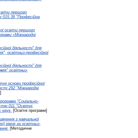
освіти першого
і 015.39 "Професійна
щої освіти першого
ограми «Міжнародні
сійної діяльності” для
ія", освітньо-професійної
сійної діяльності” для
мія" освітньо-
ічні основи професійної
ості 292 "Міжнародні
]
рограма "Соціально-
стю 011 "Освітні,
х наук.
[Освітні програми]
ивчення з навчальної
о) рівня за освітньо-
ання.
[Методичне