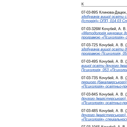
К
07-03-89S
Клинова-Дацюк, 
здобувачів вищої освіти 
(Історія)» ОПП, 014.03 Сп
07-03-326М
Кочубей, А. В.
«Методологія наукових до
програмою «Психологія» с
07-03-72S
Кочубей, А. В.
(
здобувачів вищої освіти 
програмою Психологія, 05
07-03-49S
Кочубей, А. В.
(
вищої освіти другого (ма
Психологія, 053 «Психоло
07-03-73S
Кочубей, А. В.
(
першого (бакалаврського)
«Психологія» освітньо-пр
07-03-84S
Кочубей, А. В.
(
другого (магістерського)
«Психологія» освітньо-пр
07-03-48S
Кочубей, А. В.
(
другого (магістерського)
«Психологія» спеціальнос
07-03-104S
Кочубей, А. В.