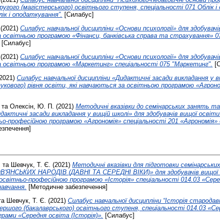
другого (магістерського) освітнього ступеня, спеціальності 071 Облік 
ік і оподаткування”.
[Силабус]
(2021)
Силабус навчальної дисципліни «Основи психології» для здобувачів
а освітньою програмою «Фінанси, банківська справа та страхування» 07
[Силабус]
(2021)
Силабус навчальної дисципліни «Основи психології» для здобувачів
за освітньою програмою «Маркетинг» спеціальності 075 "Маркетинг".
[С
2021)
Силабус навчальної дисципліни «Дидактичні засади викладання у в
наукового) рівня освіти, які навчаються за освітньою програмою «Агрон
та
Олексін, Ю. П.
(2021)
Методичні вказівки до семінарських занять та
идактичні засади викладання у вищій школі» для здобувачів вищої освіт
ньо-професійною програмою «Агрономія» спеціальності 201 «Агрономія» 
езпечення]
.
та
Шевчук, Т. Є.
(2021)
Методичні вказівки для підготовки семінарських
В'ЯНСЬКИХ НАРОДІВ (ДАВНІ ТА СЕРЕДНІ ВІКИ)» для здобувачів вищої 
а освітньо-професійною програмою «Історія» спеціальності 014.03 «Cере
навчання.
[Методичне забезпечення]
та
Шевчук, Т. Є.
(2021)
Силабус навчальної дисципліни “Історія стародав
першого (бакалаврського) освітнього ступеня, спеціальності 014.03 «Cе
грами «Cередня освіта (Історія)».
[Силабус]