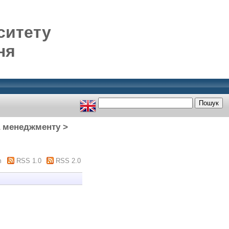
ситету
ня
а менеджменту >
m
RSS 1.0
RSS 2.0