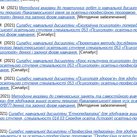
 М.
(2021)
Методичні вказівки до практичних робіт із навчальної дисцип
іти першого (бакалаврського) рівня за освітньо-професійною програмою
логія» денної та заочної форм навчання.
[Методичне забезпечення]
М.
(2021)
Силабус навчальної дисципліни «Екологічна психологія» поперед
ського) освітнього ступеня спеціальності 053 «Психологія» освітньо-п
чної форм навчання.
[Силабус]
М.
(2021)
Силабус навчальної дисципліни «Проективні методи досліджен
другого (магістерського) освітнього ступеня спеціальності 053 «Психол
хологія» денної і заочної форм навчання.
[Силабус]
М.
(2021)
Силабус навчальної дисципліни «Крос-культурна психологія» дл
 освітнього ступеня спеціальності 053 «Психологія» освітньо-професій
чання.
[Силабус]
М.
(2021)
Силабус навчальної дисципліни «Психологія здоров’я» для здобу
 освітнього ступеня спеціальності 053 «Психологія» освітньо-професій
чання.
[Силабус]
(2021)
Методичні вказівки до семінарських занять та самостійного вив
ка» для здобувачів вищої освіти першого (бакалаврського) рівня усіх о
НУВГП денної та заочної форм навчання.
[Методичне забезпечення]
021)
Силабус навчальної дисципліни “Етнопедагогіка” для здобувачів ви
ого ступеня, спеціальності 014.03 Середня освіта (Історія) освітньо-п
021)
Силабус навчальної дисципліни «Професійна педагогіка» для здобув
навчаються за освітньо-професійною програмою "Професійна освіта (ко