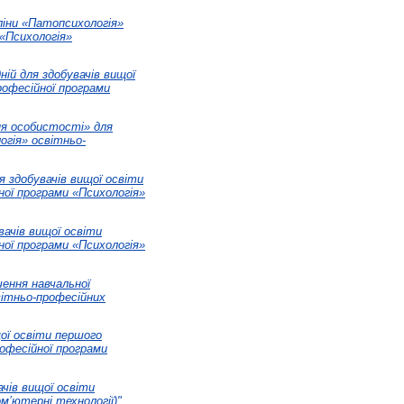
ліни «Патопсихологія»
 «Психологія»
ній для здобувачів вищої
рофесійної програми
ня особистості» для
огія» освітньо-
я здобувачів вищої освіти
ної програми «Психологія»
вачів вищої освіти
ної програми «Психологія»
чення навчальної
світньо-професійних
щої освіти першого
рофесійної програми
ачів вищої освіти
м’ютерні технології)"