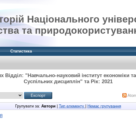
орій Національного універ
ства та природокористуван
Статистика
их Відділ: "Навчально-науковий інститут економіки т
Суспільних дисциплін" та Рік: 2021
Ato
Групувати за:
Автори
|
Тип елементу
|
Немає групування
Я