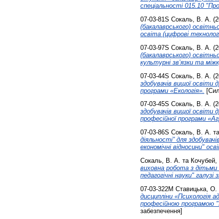
спеціальності 015.10 "Про
07-03-81S
Сокаль, В. А.
(2
(бакалаврського) освітнь
освіта (цифрові технологі
07-03-97S
Сокаль, В. А.
(2
(бакалаврського) освітнь
культурні зв’язки та міжк
07-03-44S
Сокаль, В. А.
(2
здобувачів вищої освіти д
програми «Екологія».
[Сил
07-03-45S
Сокаль, В. А.
(2
здобувачів вищої освіти 
професійної програми «Аг
07-03-86S
Сокаль, В. А.
т
діяльності” для здобувач
економічні відносини" осв
Сокаль, В. А.
та
Кочубей, 
виховна робота з дітьми 
педагогічні науки" галузі 
07-03-322М
Ставицька, О. 
дисципліни «Психологія ад
професійною програмою "П
забезпечення]