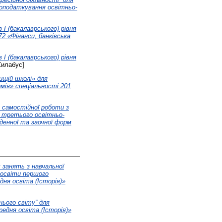
і оподаткування освітньо-
 І (бакалаврського) рівня
2 «Фінанси, банківська
 І (бакалаврського) рівня
илабус]
ищій школі» для
омія» спеціальності 201
 самостійної роботи з
и третього освітньо-
денної та заочної форм
 занять з навчальної
освіти першого
дня освіта (Історія)»
нього світу” для
редня освіта (Історія)»