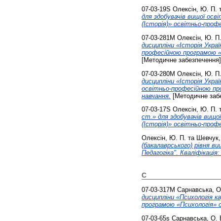
07-03-19S
Олексін, Ю. П.
для здобувачів вищої осв
(Історія)» освітньо-профе
07-03-281М
Олексін, Ю. П
дисципліни «Історія Украї
професійною програмою «І
[Методичне забезпечення]
07-03-280М
Олексін, Ю. П
дисципліни «Історія Украї
освітньо-професійною про
навчання.
[Методичне заб
07-03-17S
Олексін, Ю. П.
cт.» для здобувачів вищо
(Історія)» освітньо-профе
Олексін, Ю. П.
та
Шевчук, 
(бакалаврського) рівня ви
Педагогіка". Кваліфікація
С
07-03-317М
Сарнавська, О
дисципліни «Психологія ка
програмою «Психологія» с
07-03-65s
Сарнавська, О. 