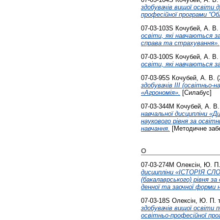
здобувачів вищої освіти 
професійної програми “Обл
07-03-103S
Кочубей, А. В.
освіти, які навчаються з
справа та страхування».
07-03-100S
Кочубей, А. В.
освіти, які навчаються 
07-03-95S
Кочубей, А. В.
(
здобувачів ІІІ (освітньо-
«Агрономія».
[Силабус]
07-03-344М
Кочубей, А. В.
навчальної дисципліни «Д
наукового рівня за освіт
навчання.
[Методичне заб
О
07-03-274М
Олексін, Ю. П
дисципліни «ІСТОРІЯ СЛО
(бакалаврського) рівня з
денної та заочної форми 
07-03-18S
Олексін, Ю. П.
здобувачів вищої освіти 
освітньо-професійної про