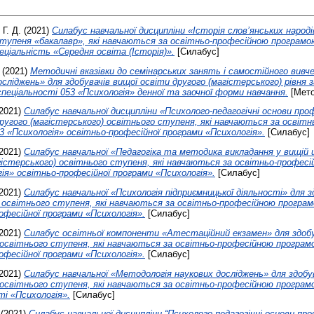
Г. Д.
(2021)
Силабус навчальної дисципліни «Історія слов’янських народі
ступеня «бакалавр», які навчаються за освітньо-професійною програм
еціальність «Середня освіта (Історія)».
[Силабус]
(2021)
Методичні вказівки до семінарських занять і самостійного вивче
сліджень» для здобувачів вищої освіти другого (магістерського) рівня 
пеціальності 053 «Психологія» денної та заочної форми навчання.
[Мето
2021)
Силабус навчальної дисципліни «Психолого-педагогічні основи проф
другого (магістерського) освітнього ступеня, які навчаються за освіт
3 «Психологія» освітньо-професійної програми «Психологія».
[Силабус]
2021)
Силабус навчальної «Педагогіка та методика викладання у вищій ш
гістерського) освітнього ступеня, які навчаються за освітньо-профес
гія» освітньо-професійної програми «Психологія».
[Силабус]
2021)
Силабус навчальної «Психологія підприємницької діяльності» для з
 освітнього ступеня, які навчаються за освітньо-професійною програм
офесійної програми «Психологія».
[Силабус]
2021)
Силабус освітньої компоненти «Атестаційний екзамен» для здобу
 освітнього ступеня, які навчаються за освітньо-професійною програмо
офесійної програми «Психологія».
[Силабус]
2021)
Силабус навчальної «Методологія наукових досліджень» для здобу
 освітнього ступеня, які навчаються за освітньо-професійною програм
ті «Психологія».
[Силабус]
(2021)
Силабус навчальної дисципліни “Психолого-педагогічні основи про