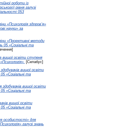
тійної роботи із
ського) рівня галузі
іальності 053
іни «Психологія здоров’я»
ові науки» за
пліни «Проективні методи
нь 05 «Соціальні та
ечення]
ів вищої освіти ступеня
«Психологія».
[Силабус]
 здобувачів вищої освіти
 05 «Соціальні та
я здобувачів вищої освіти
 05 «Соціальні та
вачів вищої освіти
 05 «Соціальні та
ня особистості» для
Психологія» галузі знань