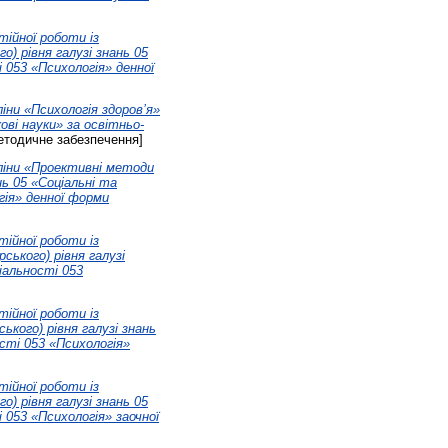
тійної роботи із
о) рівня галузі знань 05
 053 «Психологія» денної
іни «Психологія здоров’я»
ові науки» за освітньо-
тодичне забезпечення]
пліни «Проективні методи
нь 05 «Соціальні та
гія» денної форми
тійної роботи із
ського) рівня галузі
іальності 053
тійної роботи із
ького) рівня галузі знань
сті 053 «Психологія»
тійної роботи із
о) рівня галузі знань 05
 053 «Психологія» заочної