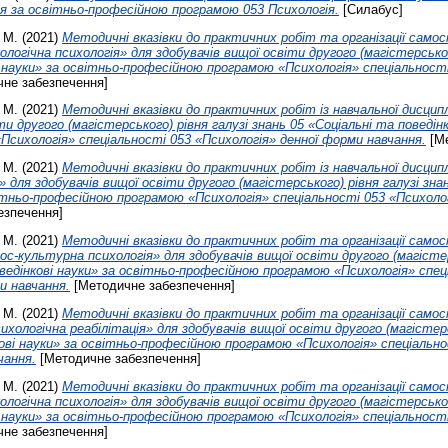
я за освітньо-професійною програмою 053 Психологія.
[Силабус]
 М.
(2021)
Методичні вказівки до практичних робіт та організації самос
ологічна психологія» для здобувачів вищої освіти другого (магістерськог
і науки» за освітньо-професійною програмою «Психологія» спеціальності
не забезпечення]
 М.
(2021)
Методичні вказівки до практичних робіт із навчальної дисципл
ти другого (магістерського) рівня галузі знань 05 «Соціальні та поведінк
сихологія» спеціальності 053 «Психологія» денної форми навчання.
[Ме
 М.
(2021)
Методичні вказівки до практичних робіт із навчальної дисци
для здобувачів вищої освіти другого (магістерського) рівня галузі зна
вітньо-професійною програмою «Психологія» спеціальності 053 «Психоло
езпечення]
 М.
(2021)
Методичні вказівки до практичних робіт та організації самос
ос-культурна психологія» для здобувачів вищої освіти другого (магістер
оведінкові науки» за освітньо-професійною програмою «Психологія» спец
и навчання.
[Методичне забезпечення]
 М.
(2021)
Методичні вказівки до практичних робіт та організації самос
ихологічна реабілітація» для здобувачів вищої освіти другого (магістерс
кові науки» за освітньо-професійною програмою «Психологія» спеціально
чання.
[Методичне забезпечення]
 М.
(2021)
Методичні вказівки до практичних робіт та організації самос
ологічна психологія» для здобувачів вищої освіти другого (магістерськог
і науки» за освітньо-професійною програмою «Психологія» спеціальності
не забезпечення]