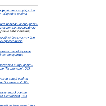
в (новітня історія)» для
ою «Середня освіта
ння навчальної дисципліни
за освітньо-професійною
дичне забезпечення]
есійної діяльності» для
ньо-професійною
колі» для здобувачів
ійною програмою
добувачів вищої освіти
ою "Психологія", 053
вачів вищої освіти
ю "Психологія", 053
вачів вищої освіти
ою Психологія, 053
фесійної діяльності” для