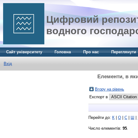
Цифровий репозит
водного господар
Сайт університету
Головна
Про нас
Переглянути
Вхід
Елементи, в як
Вгору на рівень
Експорт в
Перейти до:
К
|
О
|
С
|
Ш
|
Число елементів:
95
.