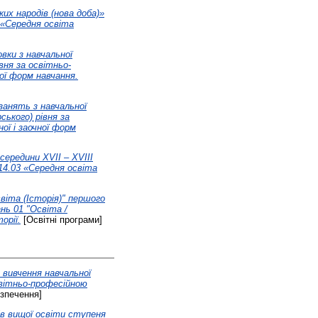
ких народів (нова доба)»
 «Cередня освіта
вки з навчальної
вня за освітньо-
ої форм навчання.
занять з навчальної
ського) рівня за
ої і заочної форм
середини XVII – XVIII
14.03 «Cередня освіта
віта (Історія)" першого
ань 01 "Освіта /
орії.
[Освітні програми]
 вивчення навчальної
освітньо-професійною
зпечення]
чів вищої освіти ступеня