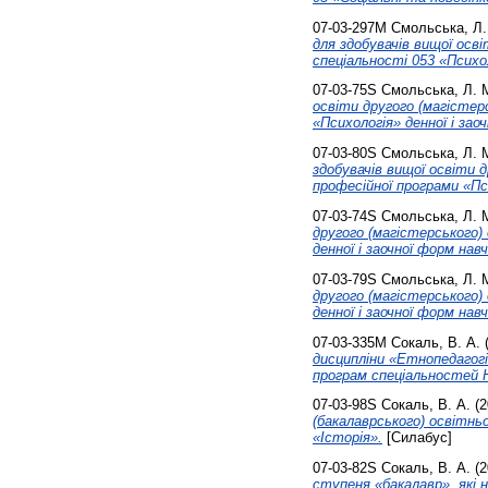
07-03-297М
Смольська, Л.
для здобувачів вищої осв
спеціальності 053 «Психо
07-03-75S
Смольська, Л. 
освіти другого (магістер
«Психологія» денної і зао
07-03-80S
Смольська, Л. 
здобувачів вищої освіти 
професійної програми «Пси
07-03-74S
Смольська, Л. 
другого (магістерського)
денної і заочної форм нав
07-03-79S
Смольська, Л. 
другого (магістерського)
денної і заочної форм нав
07-03-335M
Сокаль, В. А.
дисципліни «Етнопедагогі
програм спеціальностей 
07-03-98S
Сокаль, В. А.
(2
(бакалаврського) освітнь
«Історія».
[Силабус]
07-03-82S
Сокаль, В. А.
(2
ступеня «бакалавр», які 