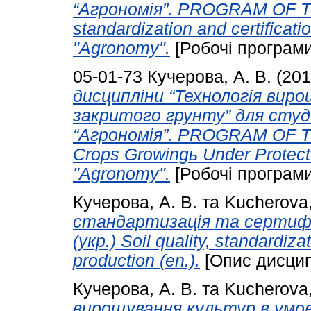
“Агрономія”. PROGRAM OF THE
standardization and certificati
"Agronomy".
[Робочі програми
05-01-73
Кучерова, А. В.
(20
дисципліни “Технологія вир
закритого грунту” для студ
“Агрономія”. PROGRAM OF TH
Crops Growingь Under Protect
"Agronomy".
[Робочі програми
Кучерова, А. В.
та
Kucherova,
стандартизація та сертифі
(укр.) Soil quality, standardiza
production (en.).
[Опис дисцип
Кучерова, А. В.
та
Kucherova,
вирощування культур в умов