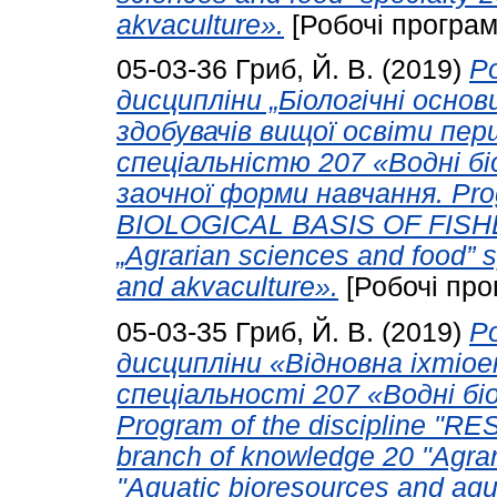
akvaculture».
[Робочі програм
05-03-36
Гриб, Й. В.
(2019)
Р
дисципліни „Біологічні осно
здобувачів вищої освіти пер
спеціальністю 207 «Водні бі
заочної форми навчання. Prog
BIOLOGICAL BASIS OF FISHER
„Agrarian sciences and food” 
and akvaculture».
[Робочі про
05-03-35
Гриб, Й. В.
(2019)
Р
дисципліни «Відновна іхтіое
спеціальності 207 «Водні б
Program of the discipline 
branch of knowledge 20 "Agrar
"Aquatic bioresources and aqu