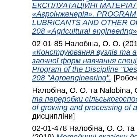
ЕКСПЛУАТАЦІЙНІ МАТЕРІАЛИ
«Агроінженерія». PROGRAM
LUBRICANTS AND OTHER OPE
208 «Agricultural engineering»
02-01-85
Налобіна, О. О.
(20
«Конструювання вузлів та а
заочної форм навчання спеці
Program of the Discipline "Des
208 "Agroengineering".
[Робоч
Налобіна, О. О.
та
Nalobina, 
та переробки сільськогоспода
of growing and processing of ag
дисципліни]
02-01-478
Налобіна, О. О.
та
(2019)
Методичні вказівки д