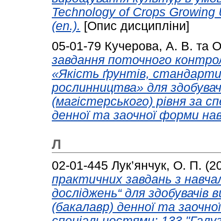
Technology of Crops Growing 
(en.).
[Опис дисципліни]
05-01-79
Кучерова, А. В.
та
О
завдання поточного контрол
«Якість ґрунтів, стандарти
рослинництва» для здобувач
(магістерського) рівня за с
денної та заочної форми на
Л
02-01-445
Лук’янчук, О. П.
(2
практичних завдань з навча
досліджень“ для здобувачів 
(бакалавр) денної та заочно
спеціальностями: 133 "Галу