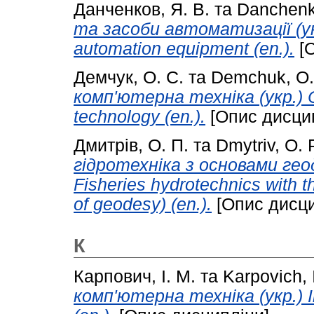
Данченков, Я. В.
та
Danchenko
та засоби автоматизації (укр
automation equipment (en.).
[О
Демчук, О. С.
та
Demchuk, O.
комп'ютерна техніка (укр.) 
technology (en.).
[Опис дисци
Дмитрів, О. П.
та
Dmytriv, O. 
гідротехніка з основами геоде
Fisheries hydrotechnics with t
of geodesy) (en.).
[Опис дисци
К
Карпович, І. М.
та
Karpovich, 
комп'ютерна техніка (укр.) I