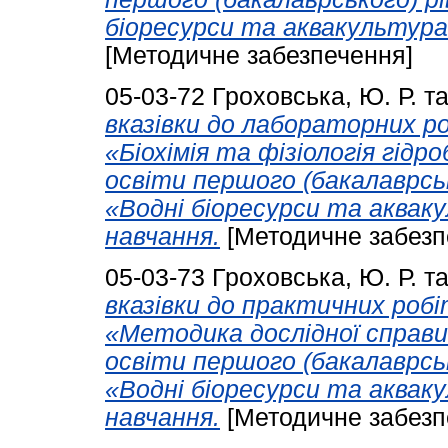
біоресурси та аквакультура»
[Методичне забезпечення]
05-03-72
Гроховська, Ю. Р.
т
вказівки до лабораторних ро
«Біохімія та фізіологія гідр
освіти першого (бакалаврськ
«Водні біоресурси та акваку
навчання.
[Методичне забезп
05-03-73
Гроховська, Ю. Р.
т
вказівки до практичних робі
«Методика дослідної справи 
освіти першого (бакалаврськ
«Водні біоресурси та акваку
навчання.
[Методичне забезп