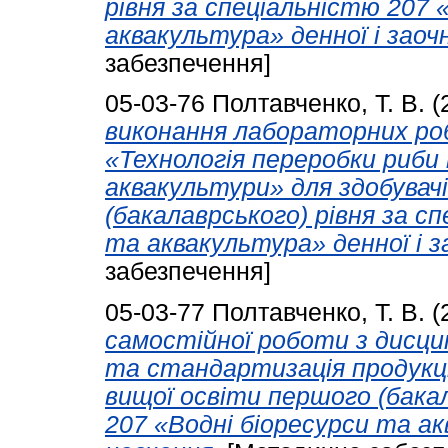
рівня за спеціальністю 207 
аквакультура» денної і заоч
забезпечення]
05-03-76
Полтавченко, Т. В.
(
виконання лабораторних роб
«Технологія переробки риби
аквакультури» для здобувач
(бакалаврського) рівня за с
та аквакультура» денної і з
забезпечення]
05-03-77
Полтавченко, Т. В.
(
самостійної роботи з дисци
та стандартизація продукці
вищої освіти першого (бакал
207 «Водні біоресурси та ак