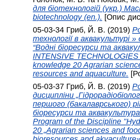
для біотехнологій (укр.) Mac
biotechnology (en.).
[Опис дис
05-03-34
Гриб, Й. В.
(2019)
Р
технології в аквакультурі »
“Водні біоресурси та аквакуль
INTENSIVE TECHNOLOGIES 
knowledge 20 Agrarian science
resources and aquaculture.
[Р
05-03-37
Гриб, Й. В.
(2019)
Р
дисципліни „Гідрорадіобіолог
першого (бакалаврського) рі
біоресурси та аквакультура»
Program of the Discipline "Hy
20 „Agrarian sciences and foo
bioresources and akvaculture»