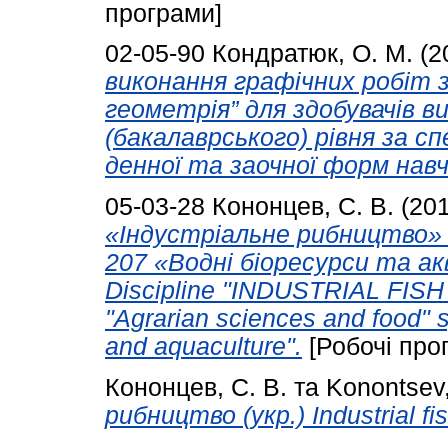
програми]
02-05-90
Кондратюк, О. М.
(2
виконання графічних робіт з
геометрія” для здобувачів в
(бакалаврського) рівня за с
денної та заочної форм навч
05-03-28
Кононцев, С. В.
(20
«Індустріальне рибництво» 
207 «Водні біоресурси та ак
Discipline "INDUSTRIAL FISH
"Agrarian sciences and food" 
and aquaculture".
[Робочі про
Кононцев, С. В.
та
Konontsev,
рибництво (укр.) Industrial fis