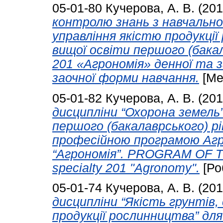
05-01-80
Кучерова, А. В.
(20
контролю знань з навчальн
управління якістю продукції
вищої освіти першого (бакал
201 «Агрономія» денної та 
заочної форми навчання.
[Ме
05-01-82
Кучерова, А. В.
(20
дисципліни “Охорона земель”
першого (бакалаврського) рі
професійною програмою Агр
“Агрономія”. PROGRAM OF TH
specialty 201 "Agronomy".
[Ро
05-01-74
Кучерова, А. В.
(20
дисципліни “Якість грунтів
продукції рослинництва” дл