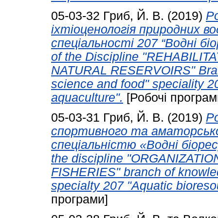
05-03-32
Гриб, Й. В.
(2019)
Р
іхтіоценологія природних в
спеціальності 207 “Водні бі
of the Discipline "REHABIL
NATURAL RESERVOIRS" Branch
science and food" speciality 2
aquaculture".
[Робочі програм
05-03-31
Гриб, Й. В.
(2019)
Р
спортивного та аматорсько
спеціальністю «Водні біоре
the discipline "ORGANIZAT
FISHERIES" branch of knowled
specialty 207 "Aquatic biores
програми]