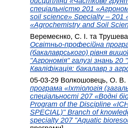
дисципліни «Часткове грун
спеціальністю 201 «Агрономія
soil science» Specialty – 201
«Agrochemistry and Soil Scie
Веремеєнко, С. І.
та
Трушева,
Освітньо-професійна прогр
(бакалаврського) рівня вищо
"Агрономія" галузі знань 20
Кваліфікація: бакалавр з агр
05-03-29
Волкошовець, О. В.
програма «Іхтіологія (загал
спеціальності 207 «Водні б
Program of the Discipline
SPECIAL)" Branch of knowledg
specialty 207 "Aquatic biores