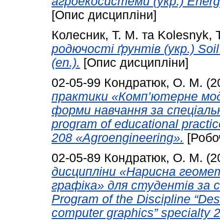
агроекосистеми (укр.) Energy
[Опис дисципліни]
Колесник, Т. М.
та
Kolesnyk, T
родючості ґрунтів (укр.) Soil f
(en.).
[Опис дисципліни]
02-05-99
Кондратюк, О. М.
(2
практики «Комп’ютерне мод
форми навчання за спеціаль
program of educational practi
208 «Agroengineering».
[Робо
02-05-89
Кондратюк, О. М.
(2
дисципліни «Нарисна геоме
графіка» для студентів за с
Program of the Discipline “Des
computer graphics” specialty 