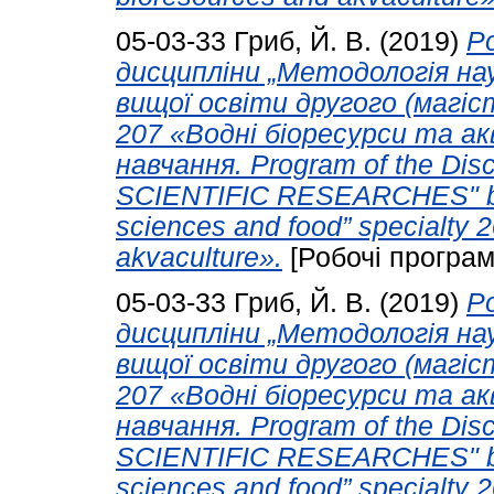
05-03-33
Гриб, Й. В.
(2019)
Р
дисципліни „Методологія нау
вищої освіти другого (магіс
207 «Водні біоресурси та ак
навчання. Program of the D
SCIENTIFIC RESEARCHES" bra
sciences and food” specialty 
akvaculture».
[Робочі програм
05-03-33
Гриб, Й. В.
(2019)
Р
дисципліни „Методологія нау
вищої освіти другого (магіс
207 «Водні біоресурси та ак
навчання. Program of the D
SCIENTIFIC RESEARCHES" bra
sciences and food” specialty 