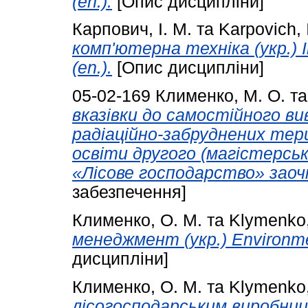
(en.).
[Опис дисципліни]
Карпович, І. М.
та
Karpovich, 
комп'ютерна техніка (укр.) I
(en.).
[Опис дисципліни]
05-02-169
Клименко, М. О.
т
вказівки до самостійного ви
радіаційно-забруднених тери
освіти другого (магістерськ
«Лісове господарство» заоч
забезпечення]
Клименко, О. М.
та
Klymenko,
менеджмент (укр.) Environme
дисципліни]
Клименко, О. М.
та
Klymenko,
лісогосподарським виробницт