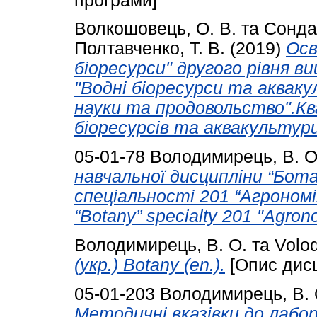
програми]
Волкошовець, О. В.
та
Сондак
Полтавченко, Т. В.
(2019)
Осв
біоресурси" другого рівня в
"Водні біоресурси та акваку
науки та продовольство".Ква
біоресурсів та аквакультури
05-01-78
Володимирець, В. О
навчальної дисципліни “Бота
спеціальності 201 “Агроно
“Botany” specialty 201 "Agron
Володимирець, В. О.
та
Volod
(укр.) Botany (en.).
[Опис дисц
05-01-203
Володимирець, В. 
Методичні вказівки до лабо