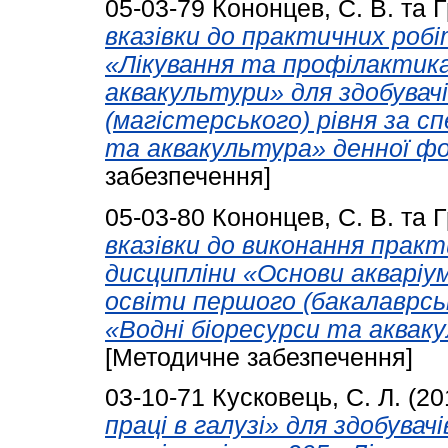
05-03-79
Кононцев, С. В.
та
Г
вказівки до практичних робі
«Лікування та профілактика
аквакультури» для здобувачі
(магістерського) рівня за с
та аквакультура» денної фо
забезпечення]
05-03-80
Кононцев, С. В.
та
Г
вказівки до виконання практ
дисципліни «Основи акваріум
освіти першого (бакалаврськ
«Водні біоресурси та аквак
[Методичне забезпечення]
03-10-71
Кусковець, С. Л.
(20
праці в галузі» для здобувач