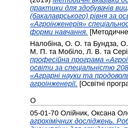
практики для здобувачів ви
(бакалаврського) рівня за 
«Агроінженерія» спеціальнос
форми навчання.
[Методичне
Налобіна, О. О.
та
Бундза, О.
М. П.
та
Мобіло, Л. В.
та
Сері
професійна програма «Агроі
освіти за спеціальністю 208
«Аграрні науки та продоволь
агроінженерії.
[Освітні прогр
О
05-01-70
Олійник, Оксана Ол
агрохімічних досліджень. Ро