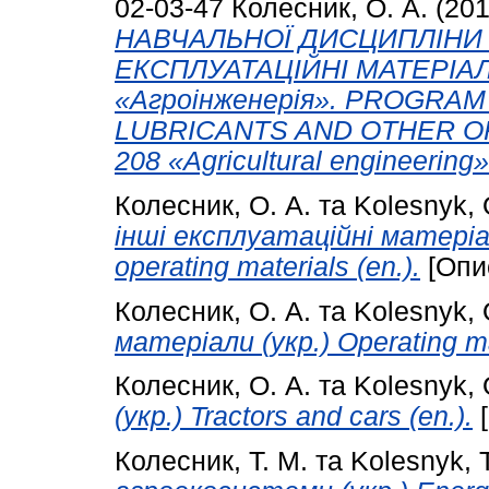
02-03-47
Колесник, О. А.
(20
НАВЧАЛЬНОЇ ДИСЦИПЛІНИ 
ЕКСПЛУАТАЦІЙНІ МАТЕРІАЛИ
«Агроінженерія». PROGRAM
LUBRICANTS AND OTHER OPE
208 «Agricultural engineering»
Колесник, О. А.
та
Kolesnyk, 
інші експлуатаційні матеріали
operating materials (en.).
[Опи
Колесник, О. А.
та
Kolesnyk, 
матеріали (укр.) Operating mat
Колесник, О. А.
та
Kolesnyk, 
(укр.) Tractors and cars (en.).
[
Колесник, Т. М.
та
Kolesnyk, T