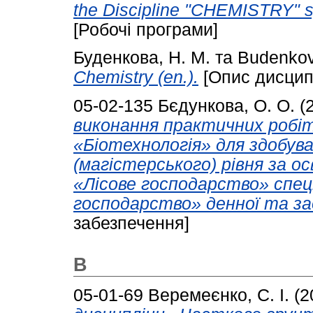
the Discipline "CHEMISTRY" sp
[Робочі програми]
Буденкова, Н. М.
та
Budenkov
Chemistry (en.).
[Опис дисцип
05-02-135
Бєдункова, О. О.
(
виконання практичних робіт
«Біотехнологія» для здобува
(магістерського) рівня за 
«Лісове господарство» спец
господарство» денної та за
забезпечення]
В
05-01-69
Веремеєнко, С. І.
(2