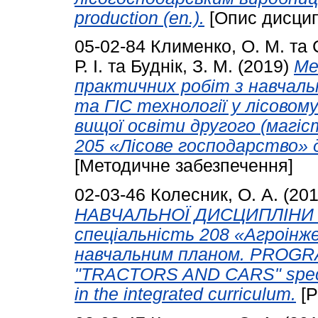
production (en.).
[Опис дисцип
05-02-84
Клименко, О. М.
та
Р. І.
та
Буднік, З. М.
(2019)
Ме
практичних робіт з навчаль
та ГІС технології у лісовом
вищої освіти другого (магіс
205 «Лісове господарство» 
[Методичне забезпечення]
02-03-46
Колесник, О. А.
(20
НАВЧАЛЬНОЇ ДИСЦИПЛІНИ "
cпеціальність 208 «Агроінж
навчальним планом. PROGR
"TRACTORS AND CARS" special
in the integrated curriculum.
[Р