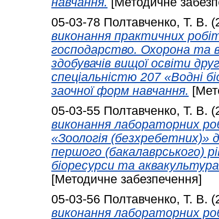
навчання.
[Методичне забезп
05-03-78
Полтавченко, Т. В.
(
виконання практичних робіт
господарство. Охорона та в
здобувачів вищої освіти друг
спеціальністю 207 «Водні бі
заочної форм навчання.
[Мет
05-03-55
Полтавченко, Т. В.
(
виконання лабораторних роб
«Зоологія (безхребетних)» д
першого (бакалаврського) рі
біоресурси та аквакультура»
[Методичне забезпечення]
05-03-56
Полтавченко, Т. В.
(
виконання лабораторних роб