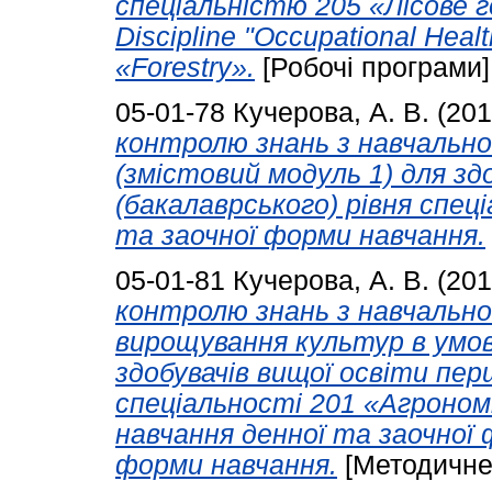
спеціальністю 205 «Лісове г
Discipline "Occupational Health
«Forestry».
[Робочі програми]
05-01-78
Кучерова, А. В.
(20
контролю знань з навчально
(змістовий модуль 1) для зд
(бакалаврського) рівня спец
та заочної форми навчання.
05-01-81
Кучерова, А. В.
(20
контролю знань з навчальної
вирощування культур в умов
здобувачів вищої освіти пер
спеціальності 201 «Агроном
навчання денної та заочної 
форми навчання.
[Методичне