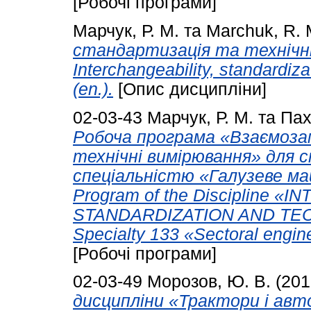
[Робочі програми]
Марчук, Р. М.
та
Marchuk, R. 
стандартизація та технічні
Interchangeability, standardi
(en.).
[Опис дисципліни]
02-03-43
Марчук, Р. М.
та
Пах
Робоча програма «Взаємоза
технічні вимірювання» для с
спеціальністю «Галузеве ма
Program of the Discipline 
STANDARDIZATION AND T
Specialty 133 «Sectoral engin
[Робочі програми]
02-03-49
Морозов, Ю. В.
(201
дисципліни «Трактори і авто