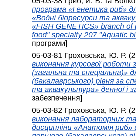
05-03-38
Гриб, Й. В.
та
Волко
програма «Генетика риб» дл
«Водні біоресурси та аквакул
«FISH GENETICS» branch of k
food" specialty 207 "Aquatic b
програми]
05-03-81
Гроховська, Ю. Р.
(2
виконання курсової роботи з
(загальна та спеціальна)» д
(бакалаврського) рівня за с
та аквакультура» денної і з
забезпечення]
05-03-82
Гроховська, Ю. Р.
(2
виконання лабораторних та 
дисципліни «Анатомія риб» д
першого (бакалаврського) рі