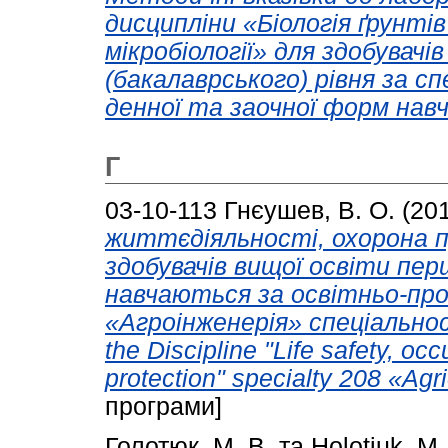
дисципліни «Біологія ґрунті
мікробіології» для здобувачі
(бакалаврського) рівня за с
денної та заочної форм навч
Г
03-10-113
Гнєушев, В. О.
(20
життєдіяльності, охорона п
здобувачів вищої освіти перш
навчаються за освітньо-пр
«Агроінженерія» спеціальнос
the Discipline "Life safety, occ
protection" specialty 208 «Agr
програми]
Голотюк, М. В.
та
Holotiuk, M.