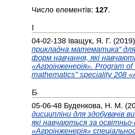
Число елементів:
127
.
І
04-02-138
Іващук, Я. Г.
(2019
прикладна математика” для 
форм навчання, які навчают
«Агроінженерія». Program of t
mathematics" speciality 208 «
Б
05-06-48
Буденкова, Н. М.
(2
дисципліни для здобувачів ви
які навчаються за освітнь
«Агроінженерія» спеціальнос