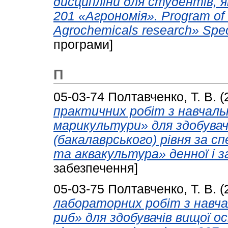
дисципліни для студентів, 
201 «Агрономія». Program of 
Agrochemicals research» Sp
програми]
П
05-03-74
Полтавченко, Т. В.
(
практичних робіт з навчаль
марикультури» для здобувач
(бакалаврського) рівня за с
та аквакультура» денної і з
забезпечення]
05-03-75
Полтавченко, Т. В.
(
лабораторних робіт з навча
риб» для здобувачів вищої о