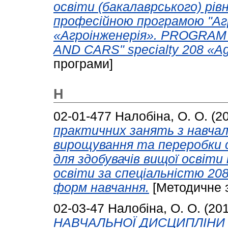
освіти (бакалаврського) рів
професійною програмою "Агр
«Агроінженерія». PROGRAM
AND CARS" specialty 208 «Agri
програми]
Н
02-01-477
Налобіна, О. О.
(2
практичних занять з навчал
вирощування та переробки с
для здобувачів вищої освіти
освіти за спеціальністю 208
форм навчання.
[Методичне 
02-03-47
Налобіна, О. О.
(20
НАВЧАЛЬНОЇ ДИСЦИПЛІНИ 