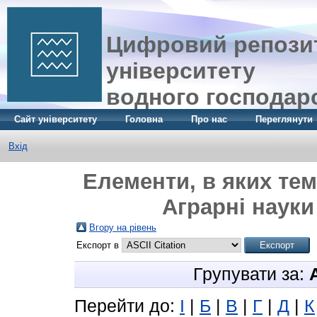
Цифровий репозит
університету
водного господар
Сайт університету
Головна
Про нас
Переглянути
Вхід
Елементи, в яких тем
Аграрні науки
Вгору на рівень
Експорт в
Групувати за:
Перейти до:
І
|
Б
|
В
|
Г
|
Д
|
К