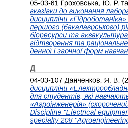
05-03-61
Гроховська, Ю. Р.
т
вказівки до виконання лабор
дисципліни «Гідроботаніка» 
першого (бакалаврського) рі
біоресурси та аквакультура»
відтворення та раціональне
денної і заочної форм навчан
Д
04-03-107
Данченков, Я. В.
(
дисципліни «Електрообладн
для студентів, які навчают
«Агроінженерія» (скорочений
Discipline "Electrical equipm
specialty 208 "Agroengineerin